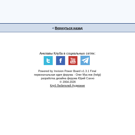
<
Вернуться назад
Анклавы Клуба в социальных сетях:
Powered by Invision Power Board v1.3.1 Final
первоначальная идея форума - Олег Маслов (helgi)
разработка дизайна форума Юрий Сахно
© 2004-2026
Клуб Любителей Аудиокниг