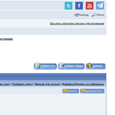
Помощь
Поиск
Выслать повторно письмо для активации
 на крыше
на тему
|
Сообщить другу
|
Версия для печати
|
Добавить/Удалить из избранных