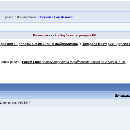
·
·
·
Трекер
Файлообмен
Перейти в Наш Каталог
Блокировка сайта Клуба на территории РФ
диокниги - релизы. Ссылки P2P и файлообмена
->
Токарева Виктория - Дерево
наших раздач:
Forum Link:
релизы торрента и файлообменников до 29 июня 2010.
Подписка 
 1,
link to post #928874
)