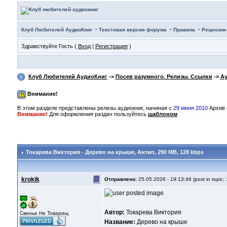
·
·
·
Клуб Любителей АудиоКниг
Текстовая версия форума
Правила
Рецензии
Здравствуйте Гость (
Вход
|
Регистрация
)
Клуб Любителей АудиоКниг
->
Посев разумного. Релизы. Ссылки
->
Ау
Внимание!
В этом разделе представлены релизы аудиокниг, начиная с
29 июня 2010
Архив 
Внимание!
Для оформления раздач пользуйтесь
шаблоном
Токарева Виктория - Дерево на крыше
, Антип, 290 MB, 128 kbps
krokik
Отправлено:
25.05.2026 - 19:13:46 (post in topic:
Автор:
Токарева Виктория
Свинье Не Товарищ
Название:
Дерево на крыше