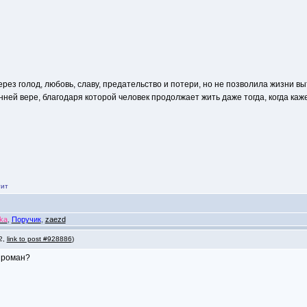
з голод, любовь, славу, предательство и потери, но не позволила жизни вытр
нней вере, благодаря которой человек продолжает жить даже тогда, когда каже
тит
ka
,
Поручик
,
zaezd
 2,
link to post #928886
)
 роман?