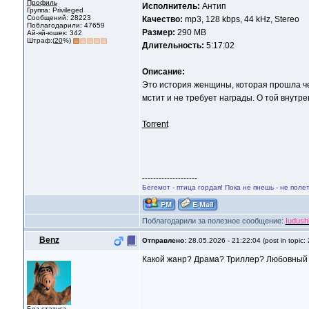
Профиль
Исполнитель:
Антип
Группа: Privileged
Сообщений: 28223
Качество:
mp3, 128 kbps, 44 kHz, Stereo
Поблагодарили: 47659
Размер:
290 MB
Ай-яй-юшек: 342
Штраф:(
20
%)
Длительность:
5:17:02
Описание:
Это история женщины, которая прошла чере
мстит и не требует награды. О той внутре
Torrent
--------------------
Бегемот - птица гордая! Пока не пнешь - не поле
Поблагодарили за полезное сообщение:
Iudush
Benz
Отправлено:
28.05.2026 - 21:22:04 (post in topic:
Какой жанр? Драма? Триллер? Любовный
Без статуса