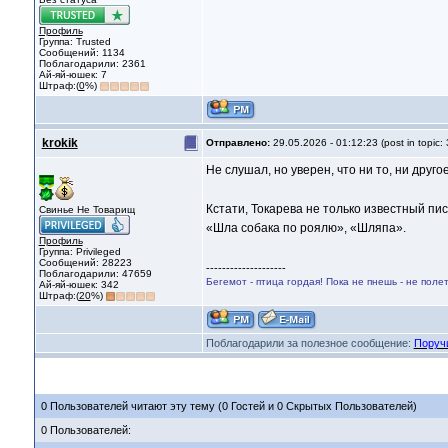
Профиль
Группа: Trusted
Сообщений: 1134
Поблагодарили: 2361
Ай-яй-юшек: 7
Штраф:(
0
%)
krokik
Отправлено:
29.05.2026 - 01:12:23 (post in topic:
Не слушал, но уверен, что ни то, ни друго
Кстати, Токарева не только известный п
Свинье Не Товарищ
«Шла собака по роялю», «Шляпа».
Профиль
Группа: Privileged
Сообщений: 28223
--------------------
Поблагодарили: 47659
Бегемот - птица гордая! Пока не пнешь - не поле
Ай-яй-юшек: 342
Штраф:(
20
%)
Поблагодарили за полезное сообщение:
Поруч
0 Пользователей читают эту тему (0 Гостей и 0 Скрытых Пользователей)
0 Пользователей: