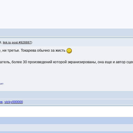
 3,
link to post #928887
)
е, ни третье. Токарева обычно за жисть
исатель, более 30 произведений которой экранизированы, она еще и автор с
тит
ик
,
vicky000000