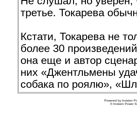
Не слушал, но уверен, ч
третье. Токарева обыч
Кстати, Токарева не то
более 30 произведений
она еще и автор сцена
них «Джентльмены уда
собака по роялю», «Шл
Powered by Invision Po
© Invision Power S