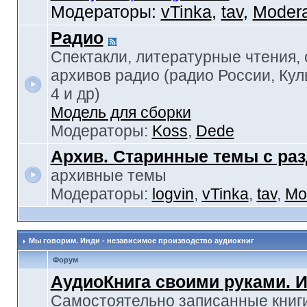
Модераторы:
vTinka
,
tav
,
Modera
Радио
Спектакли, литературные чтения,
архивов радио (радио России, Кул
4 и др)
Модель для сборки
Модераторы:
Koss
,
Dede
Архив. Старинные темы с ра
архивные темы
Модераторы:
logvin
,
vTinka
,
tav
,
Mo
Мы говорим. Инди - независимое производство аудиокниг
Форум
АудиоКнига своими руками. 
Самостоятельно записанные книги