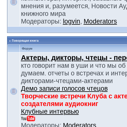
мнения и, разумеется, Новости Ау
книжного мира
Модераторы:
logvin
,
Moderators
Говорящая книга
Форум
Актеры, дикторы, чтецы - пе
кто говорит нам в уши и что мы об
думаем. отчеты о встречах и инте
дикторами-чтецами-актерами
Демо записи голосов чтецов
Творческие встречи Клуба с акт
создателями аудиокниг
Клубные интервью
Модераторы:
Moderators