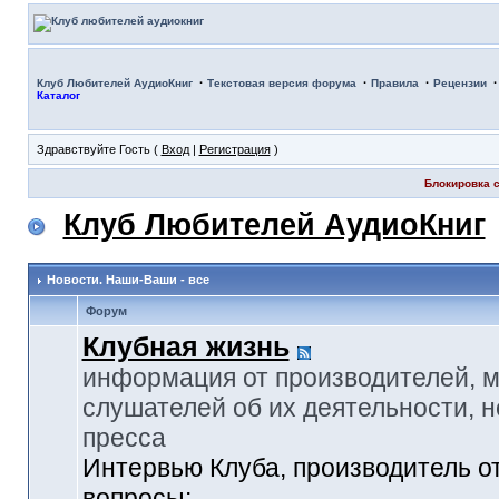
·
·
·
Клуб Любителей АудиоКниг
Текстовая версия форума
Правила
Рецензии
Каталог
Здравствуйте Гость (
Вход
|
Регистрация
)
Блокировка с
Клуб Любителей АудиоКниг
Новости. Наши-Ваши - все
Форум
Клубная жизнь
информация от производителей, 
слушателей об их деятельности, н
пресса
Интервью Клуба, производитель о
вопросы: