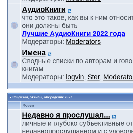
АудиоКниги
что это такое, как вы к ним относи
они должны быть
Лучшие АудиоКниги 2022 года
Модераторы:
Moderators
Имена
Сводные списки по авторам и гов
книгам
Модераторы:
logvin
,
Ster
,
Moderato
Рецензии, отзывы, обсуждение книг
Форум
Недавно я прослушал...
личные и глубоко субъективные о
недавнопрослушанном и с удовол