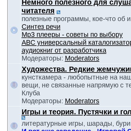
Немного полезного для слуш
читателя
полезные программы, кое-что об и-т
Синтез речи
Mp3 плееры - советы по выбору
ABC универсальный каталогизато
аудиокниг от разработчика
Модераторы:
Moderators
Художества. Редкие жемчуж
кунсткамера - любопытные на наш
вещи, не связанные напрямую с т
Клуба
Модераторы:
Moderators
Игры и теория. Пустячки и г
литературные игры, шарады, бур