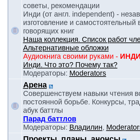
советы, рекомендации
Инди (от англ. independent) - нез
изготовление и самостоятельный в
говорящих книг
Наша коллекция. Список работ чл
Альтернативные обложки
Аудиокнига своими руками -
ИНД
Инди. Что это? Почему так?
Модераторы:
Moderators
Арена
Совершенствуем навыки чтения в
постоянной борьбе. Конкурсы, тр
абук баттлы
Парад баттлов
Модераторы:
Владилин
,
Moderator
Проекты, планы, анонсы