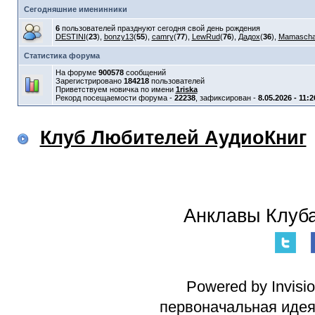
Сегодняшние именинники
6
пользователей празднуют сегодня свой день рождения
DESTINI
(
23
),
bonzy13
(
55
),
camry
(
77
),
LewRud
(
76
),
Дадох
(
36
),
Mamasch
Статистика форума
На форуме
900578
сообщений
Зарегистрировано
184218
пользователей
Приветствуем новичка по имени
1riska
Рекорд посещаемости форума -
22238
, зафиксирован -
8.05.2026 - 11:2
Клуб Любителей АудиоКниг
Анклавы Клуба
Powered by Invisi
первоначальная идея 