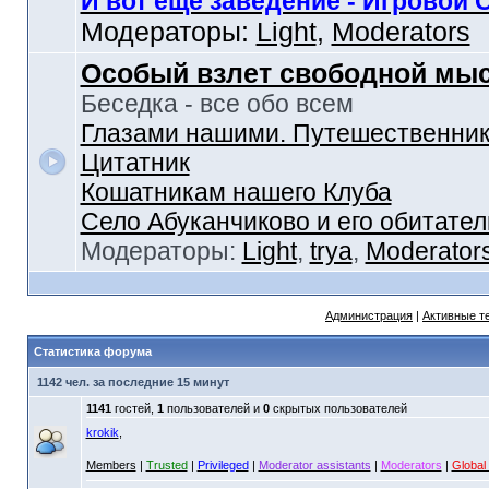
И вот еще заведение - Игровой 
Модераторы:
Light
,
Moderators
Особый взлет свободной мы
Беседка - все обо всем
Глазами нашими. Путешественник
Цитатник
Кошатникам нашего Клуба
Село Абуканчиково и его обитател
Модераторы:
Light
,
trya
,
Moderator
Администрация
|
Активные т
Статистика форума
1142 чел. за последние 15 минут
1141
гостей,
1
пользователей и
0
скрытых пользователей
krokik
,
Members
|
Trusted
|
Privileged
|
Moderator assistants
|
Moderators
|
Global