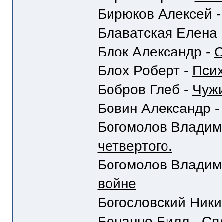
Бирюков Алексей 
Блаватская Елена 
Блок Александр -
С
Блох Роберт -
Пси
Бобров Глеб -
Чуж
Бовин Александр 
Богомолов Владим
четвертого.
Богомолов Владим
войне
Богословский Ники
Бонанно Билл -
Сп