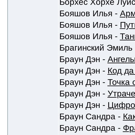
Борхес Хорхе Луис
Бояшов Илья -
Ар
Бояшов Илья -
Пут
Бояшов Илья -
Тан
Брагинский Эмиль
Браун Дэн -
Ангел
Браун Дэн -
Код да
Браун Дэн -
Точка 
Браун Дэн -
Утрач
Браун Дэн -
Цифро
Браун Сандра -
Ка
Браун Сандра -
Фр