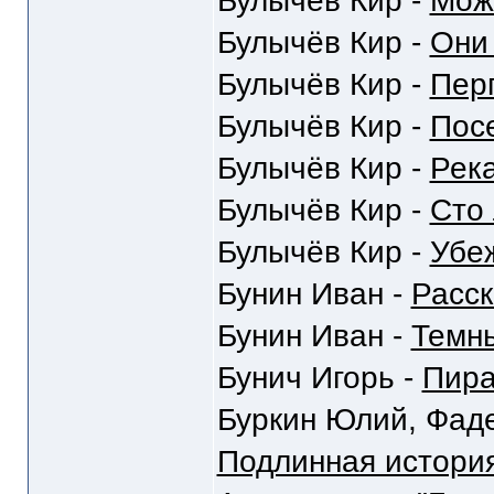
Булычёв Кир -
Мож
Булычёв Кир -
Они
Булычёв Кир -
Пер
Булычёв Кир -
Пос
Булычёв Кир -
Рек
Булычёв Кир -
Сто 
Булычёв Кир -
Убе
Бунин Иван -
Расс
Бунин Иван -
Темн
Бунич Игорь -
Пир
Буркин Юлий, Фаде
Подлинная история