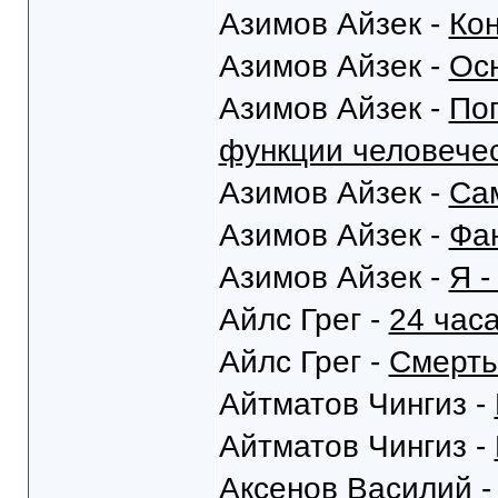
Азимов Айзек -
Кон
Азимов Айзек -
Ос
Азимов Айзек -
Поп
функции человечес
Азимов Айзек -
Са
Азимов Айзек -
Фа
Азимов Айзек -
Я -
Айлс Грег -
24 час
Айлс Грег -
Смерть
Айтматов Чингиз -
Айтматов Чингиз -
Аксенов Василий 