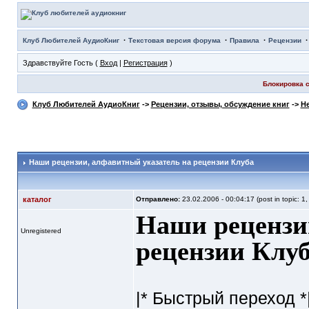
·
·
·
Клуб Любителей АудиоКниг
Текстовая версия форума
Правила
Рецензии
Здравствуйте Гость (
Вход
|
Регистрация
)
Блокировка с
Клуб Любителей АудиоКниг
->
Рецензии, отзывы, обсуждение книг
->
Не
Наши рецензии
, алфавитный указатель на рецензии Клуба
каталог
Отправлено:
23.02.2006 - 00:04:17 (post in topic: 1
Наши рецензи
Unregistered
рецензии Клу
|* Быстрый переход *