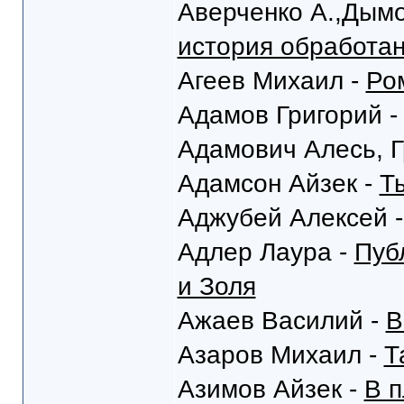
Аверченко А.,Дымо
история обработа
Агеев Михаил -
Ро
Адамов Григорий 
Адамович Алесь, Г
Адамсон Айзек -
Т
Аджубей Алексей 
Адлер Лаура -
Пуб
и Золя
Ажаев Василий -
В
Азаров Михаил -
Т
Азимов Айзек -
В п