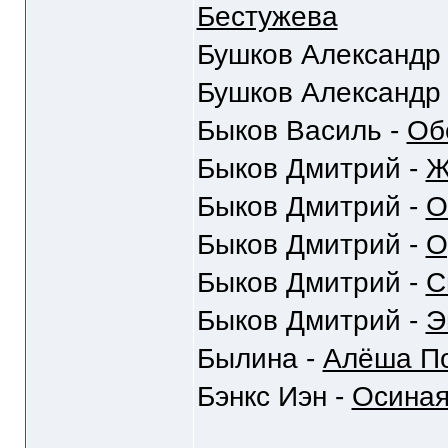
Бестужева
Бушков Александр
Бушков Александр
Быков Василь -
Об
Быков Дмитрий -
Ж
Быков Дмитрий -
О
Быков Дмитрий -
О
Быков Дмитрий -
С
Быков Дмитрий -
Э
Былина -
Алёша По
Бэнкс Иэн -
Осиная