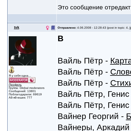
Это сообщение отредак
tvk
Отправлено:
4.06.2008 - 12:28:43 (post in topic: 4,
l
В
Вайль Пётр -
Карт
Вайль Пётр -
Слов
Я у себя одна...
Вайль Пётр -
Стих
Профиль
Группа: Global moderators
Сообщений: 13801
Вайль Пётр, Генис
Поблагодарили: 69619
Ай-яй-юшек: 777
Вайль Пётр, Генис
Вайнер Георгий -
Б
Вайнеры, Аркадий 