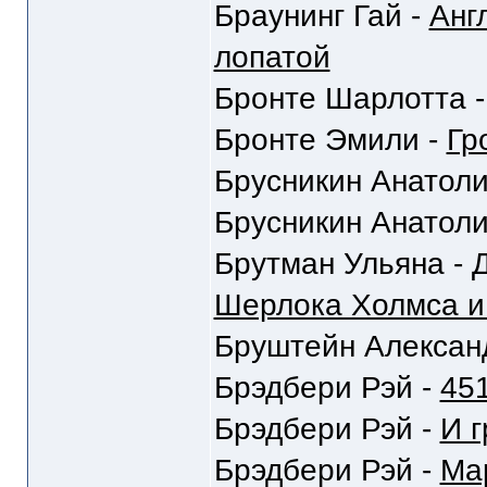
Браунинг Гай -
Анг
лопатой
Бронте Шарлотта 
Бронте Эмили -
Гр
Брусникин Анатоли
Брусникин Анатоли
Брутман Ульяна -
Шерлока Холмса и
Бруштейн Алексан
Брэдбери Рэй -
451
Брэдбери Рэй -
И г
Брэдбери Рэй -
Ма