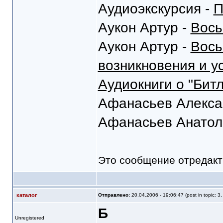
Аудиоэкскурсия -
П
Аукон Артур -
Вось
Аукон Артур -
Вось
возникновения и у
Аудиокниги о "Битл
Афанасьев Алекса
Афанасьев Анатол
Это сообщение отредак
каталог
Отправлено:
20.04.2006 - 19:06:47 (post in topic: 3
Б
Unregistered