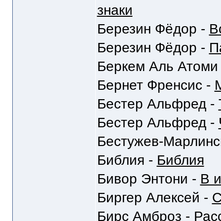
знаки
Березин Фёдор -
В
Березин Фёдор -
П
Беркем Аль Атоми
Бернет Френсис -
Бестер Альфред -
Бестер Альфред -
Бестужев-Марлинс
Библия -
Библия
Бивор Энтони -
В 
Биргер Алексей -
С
Бирс Амброз -
Рас