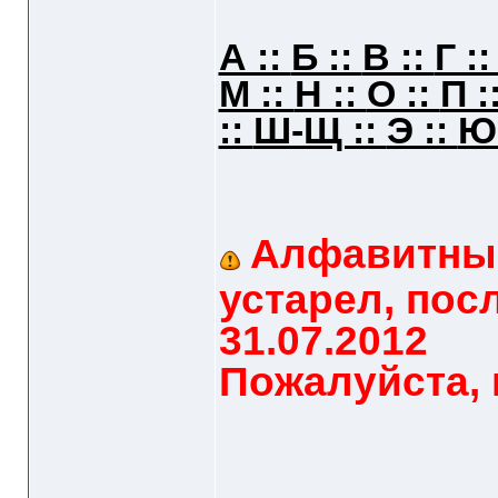
А ::
Б ::
В ::
Г :
М ::
Н ::
О ::
П :
::
Ш-Щ ::
Э ::
Ю
Алфавитный
устарел, пос
31.07.2012
Пожалуйста, 