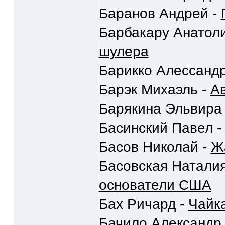
Баранов Андрей -
Барбакару Анатол
шулера
Барикко Алессанд
Барэк Михаэль -
А
Барякина Эльвира
Басинский Павел 
Басов Николай -
Ж
Басовская Наталия
основатели США
Бах Ричард -
Чайк
Бачило Александр,