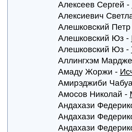
Алексеев Сергей -
Алексиевич Светл
Алешковский Петр
Алешковский Юз -
Алешковский Юз -
Аллингхэм Мардже
Амаду Жоржи -
Ис
Амирэджиби Чабуа
Амосов Николай -
Андахази Федерик
Андахази Федерик
Андахази Федерик