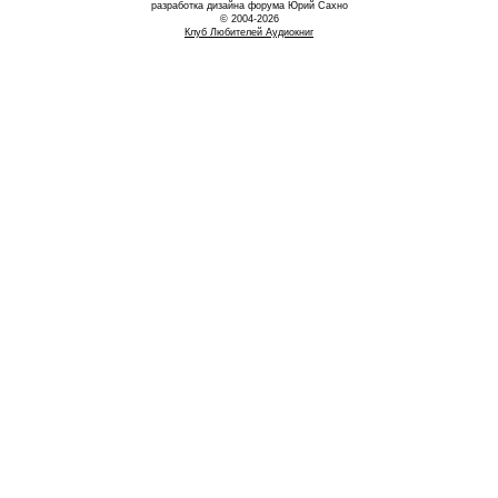
разработка дизайна форума Юрий Сахно
© 2004-2026
Клуб Любителей Аудиокниг