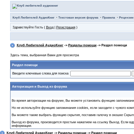
·
·
·
Клуб Любителей АудиоКниг
Текстовая версия форума
Правила
Рецензии
Здравствуйте Гость (
Вход
|
Регистрация
)
Клуб Любителей АудиоКниг
->
Разделы помощи
-> Раздел помощи
Здесь тема, выбранная Вами для просмотра
Раздел помощи
Введите ключевые слова для поиска
Авторизация и Выход из форума
Во время авторизации на форуме, Вы можете установить функцию запонимания
Но не используйте функцию запоминания cookies, если заходите с чужого ком
Вы можете также выбрать функцию скрытия, поставив галочку в окошке Скрытно
Выход из форума, производится простым нажатием на ссылку Выход. Если вдру
информации.
Клуб Любителей АудиоКниг
->
Разделы помощи
-> Раздел помощи