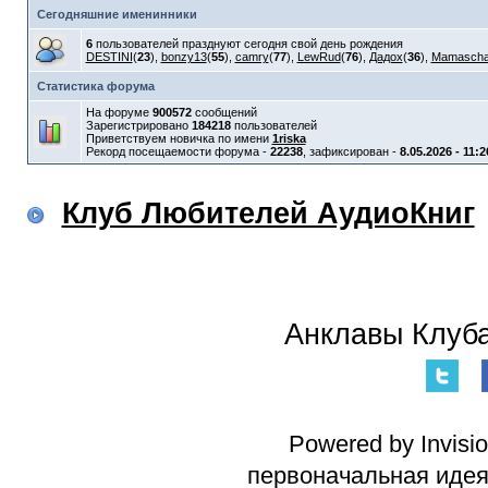
Сегодняшние именинники
6
пользователей празднуют сегодня свой день рождения
DESTINI
(
23
),
bonzy13
(
55
),
camry
(
77
),
LewRud
(
76
),
Дадох
(
36
),
Mamasch
Статистика форума
На форуме
900572
сообщений
Зарегистрировано
184218
пользователей
Приветствуем новичка по имени
1riska
Рекорд посещаемости форума -
22238
, зафиксирован -
8.05.2026 - 11:2
Клуб Любителей АудиоКниг
Анклавы Клуба
Powered by Invisi
первоначальная идея 