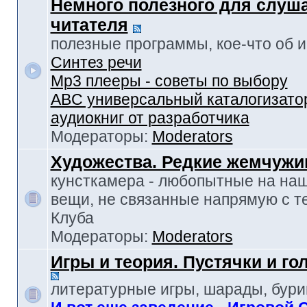
Немного полезного для слуш
читателя
полезные программы, кое-что об и-т
Синтез речи
Mp3 плееры - советы по выбору
ABC универсальный каталогизато
аудиокниг от разработчика
Модераторы:
Moderators
Художества. Редкие жемчуж
кунсткамера - любопытные на наш
вещи, не связанные напрямую с т
Клуба
Модераторы:
Moderators
Игры и теория. Пустячки и г
литературные игры, шарады, бур