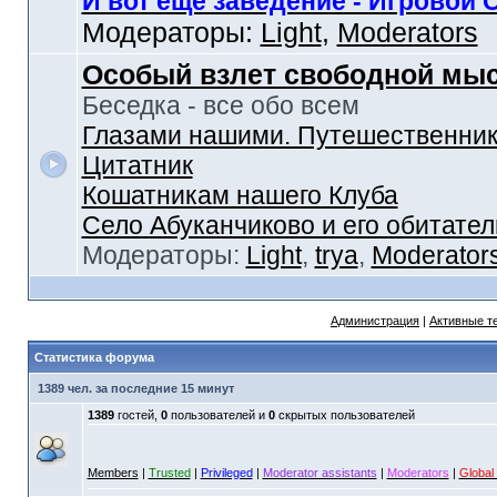
И вот еще заведение - Игровой 
Модераторы:
Light
,
Moderators
Особый взлет свободной мы
Беседка - все обо всем
Глазами нашими. Путешественник
Цитатник
Кошатникам нашего Клуба
Село Абуканчиково и его обитател
Модераторы:
Light
,
trya
,
Moderator
Администрация
|
Активные т
Статистика форума
1389 чел. за последние 15 минут
1389
гостей,
0
пользователей и
0
скрытых пользователей
Members
|
Trusted
|
Privileged
|
Moderator assistants
|
Moderators
|
Global