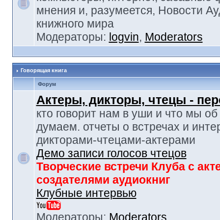
мнения и, разумеется, Новости Ау
книжного мира
Модераторы:
logvin
,
Moderators
Говорящая книга
Форум
Актеры, дикторы, чтецы - пе
кто говорит нам в уши и что мы об
думаем. отчеты о встречах и инте
дикторами-чтецами-актерами
Демо записи голосов чтецов
Творческие встречи Клуба с акт
создателями аудиокниг
Клубные интервью
Модераторы:
Moderators