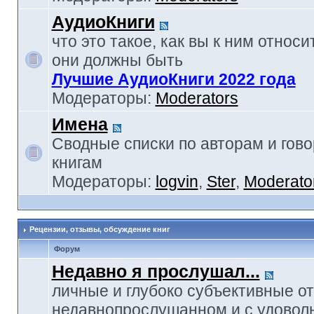
АудиоКниги
что это такое, как вы к ним относи
они должны быть
Лучшие АудиоКниги 2022 года
Модераторы:
Moderators
Имена
Сводные списки по авторам и гов
книгам
Модераторы:
logvin
,
Ster
,
Moderato
Рецензии, отзывы, обсуждение книг
Форум
Недавно я прослушал...
личные и глубоко субъективные о
недавнопрослушанном и с удовол