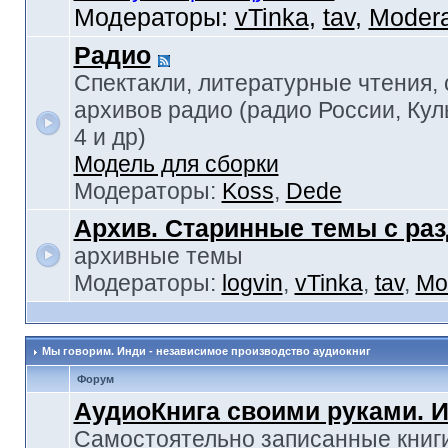
Модераторы:
vTinka
,
tav
,
Modera
Радио
Спектакли, литературные чтения,
архивов радио (радио России, Кул
4 и др)
Модель для сборки
Модераторы:
Koss
,
Dede
Архив. Старинные темы с ра
архивные темы
Модераторы:
logvin
,
vTinka
,
tav
,
Mo
Мы говорим. Инди - независимое производство аудиокниг
Форум
АудиоКнига своими руками. 
Самостоятельно записанные книги