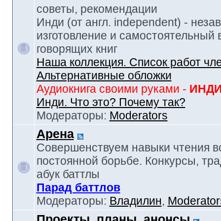
советы, рекомендации
Инди (от англ. independent) - нез
изготовление и самостоятельный в
говорящих книг
Наша коллекция. Список работ чл
Альтернативные обложки
Аудиокнига своими руками -
ИНД
Инди. Что это? Почему так?
Модераторы:
Moderators
Арена
Совершенствуем навыки чтения в
постоянной борьбе. Конкурсы, тр
абук баттлы
Парад баттлов
Модераторы:
Владилин
,
Moderator
Проекты, планы, анонсы