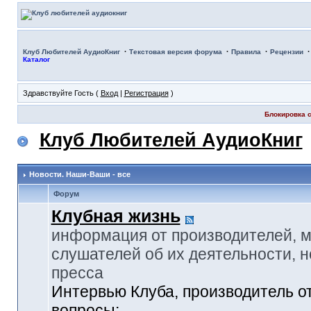
·
·
·
Клуб Любителей АудиоКниг
Текстовая версия форума
Правила
Рецензии
Каталог
Здравствуйте Гость (
Вход
|
Регистрация
)
Блокировка с
Клуб Любителей АудиоКниг
Новости. Наши-Ваши - все
Форум
Клубная жизнь
информация от производителей, 
слушателей об их деятельности, н
пресса
Интервью Клуба, производитель о
вопросы: