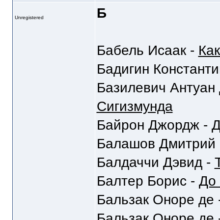
Б
Unregistered
Бабель Исаак -
Как
Бадигин Константи
Базилевич Антуан 
Сигизмунда
Байрон Джордж -
Д
Балашов Дмитрий 
Балдаччи Дэвид -
Балтер Борис -
До 
Бальзак Оноре де 
Бальзак Оноре де 