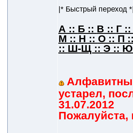
|* Быстрый переход *
А ::
Б ::
В ::
Г :
М ::
Н ::
О ::
П :
::
Ш-Щ ::
Э ::
Ю
Алфавитный
устарел, пос
31.07.2012
Пожалуйста, 