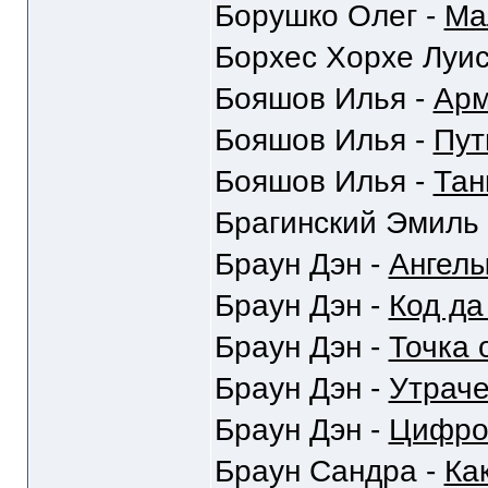
Борушко Олег -
Ма
Борхес Хорхе Луис
Бояшов Илья -
Ар
Бояшов Илья -
Пут
Бояшов Илья -
Тан
Брагинский Эмиль
Браун Дэн -
Ангел
Браун Дэн -
Код да
Браун Дэн -
Точка 
Браун Дэн -
Утрач
Браун Дэн -
Цифро
Браун Сандра -
Ка