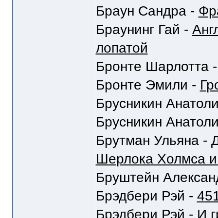
Браун Сандра -
Фр
Браунинг Гай -
Анг
лопатой
Бронте Шарлотта 
Бронте Эмили -
Гр
Брусникин Анатоли
Брусникин Анатоли
Брутман Ульяна -
Шерлока Холмса и
Бруштейн Алексан
Брэдбери Рэй -
451
Брэдбери Рэй -
И г