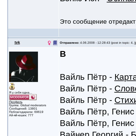
Это сообщение отредак
tvk
Отправлено:
4.06.2008 - 12:28:43 (post in topic: 4,
l
В
Вайль Пётр -
Карт
Вайль Пётр -
Слов
Я у себя одна...
Вайль Пётр -
Стих
Профиль
Группа: Global moderators
Сообщений: 13801
Вайль Пётр, Генис
Поблагодарили: 69619
Ай-яй-юшек: 777
Вайль Пётр, Генис
Вайнер Георгий -
Б