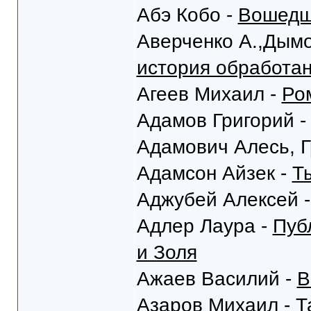
Абэ Кобо -
Вошедши
Аверченко А.,Дымо
история обработа
Агеев Михаил -
Ро
Адамов Григорий 
Адамович Алесь, Г
Адамсон Айзек -
Т
Аджубей Алексей 
Адлер Лаура -
Пуб
и Золя
Ажаев Василий -
В
Азаров Михаил -
Т