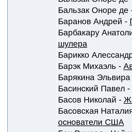
Бальзак Оноре де 
Баранов Андрей -
Барбакару Анатол
шулера
Барикко Алессанд
Барэк Михаэль -
А
Барякина Эльвира
Басинский Павел 
Басов Николай -
Ж
Басовская Наталия
основатели США