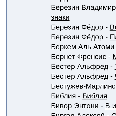
Березин Владимир
знаки
Березин Фёдор -
В
Березин Фёдор -
П
Беркем Аль Атоми
Бернет Френсис -
Бестер Альфред -
Бестер Альфред -
Бестужев-Марлинс
Библия -
Библия
Бивор Энтони -
В 
Биргер Алексей -
С