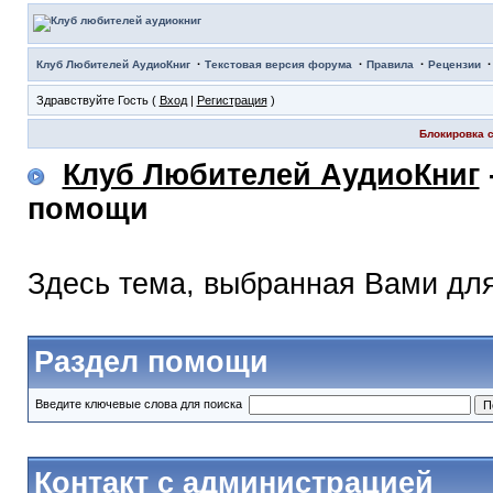
·
·
·
Клуб Любителей АудиоКниг
Текстовая версия форума
Правила
Рецензии
Здравствуйте Гость (
Вход
|
Регистрация
)
Блокировка с
Клуб Любителей АудиоКниг
помощи
Здесь тема, выбранная Вами дл
Раздел помощи
Введите ключевые слова для поиска
Контакт с администрацией