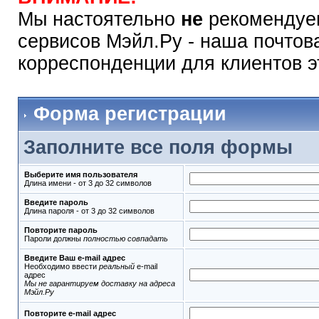
Мы настоятельно
не
рекомендуем
сервисов Мэйл.Ру - наша почтов
корреспонденции для клиентов э
Форма регистрации
Заполните все поля формы
Выберите имя пользователя
Длина имени - от 3 до 32 символов
Введите пароль
Длина пароля - от 3 до 32 символов
Повторите пароль
Пароли должны
полностью совпадать
Введите Ваш e-mail адрес
Необходимо ввести
реальный
e-mail
адрес
Мы не гарантируем доставку на адреса
Мэйл.Ру
Повторите e-mail адрес