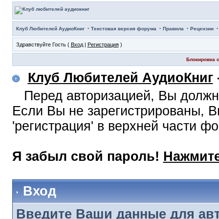
·
·
·
Клуб Любителей АудиоКниг
Текстовая версия форума
Правила
Рецензии
Здравствуйте Гость (
Вход
|
Регистрация
)
Блокировка с
Клуб Любителей АудиоКниг
Перед авторизацией, Вы должн
Если Вы не зарегистрированы, В
'регистрация' в верхней части ф
Я забыл свой пароль!
Нажмите
Вход
Введите Ваши данные для ав