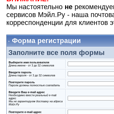
Мы настоятельно
не
рекомендуем
сервисов Мэйл.Ру - наша почтов
корреспонденции для клиентов э
Форма регистрации
Заполните все поля формы
Выберите имя пользователя
Длина имени - от 3 до 32 символов
Введите пароль
Длина пароля - от 3 до 32 символов
Повторите пароль
Пароли должны
полностью совпадать
Введите Ваш e-mail адрес
Необходимо ввести
реальный
e-mail
адрес
Мы не гарантируем доставку на адреса
Мэйл.Ру
Повторите e-mail адрес