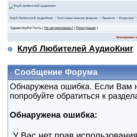
·
·
·
Клуб Любителей АудиоКниг
Текстовая версия форума
Правила
Рецензии
Здравствуйте Гость (
Не авторизованы?
|
Регистрация
)
Блокировка с
Клуб Любителей АудиоКниг
Сообщение Форума
Обнаружена ошибка. Если Вам 
попробуйте обратиться к разде
Обнаружена ошибка:
У Вас нет прав использовани