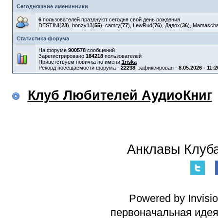
Сегодняшние именинники
6
пользователей празднуют сегодня свой день рождения
DESTINI
(
23
),
bonzy13
(
55
),
camry
(
77
),
LewRud
(
76
),
Дадох
(
36
),
Mamasch
Статистика форума
На форуме
900578
сообщений
Зарегистрировано
184218
пользователей
Приветствуем новичка по имени
1riska
Рекорд посещаемости форума -
22238
, зафиксирован -
8.05.2026 - 11:2
Клуб Любителей АудиоКниг
Анклавы Клуба
Powered by Invisi
первоначальная идея 