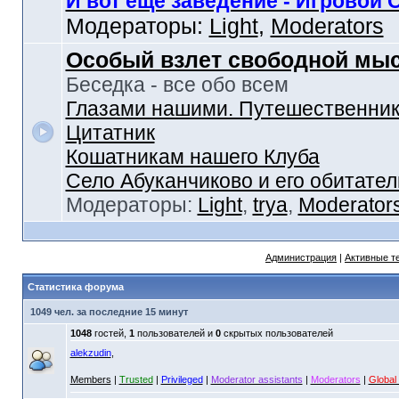
И вот еще заведение - Игровой 
Модераторы:
Light
,
Moderators
Особый взлет свободной мы
Беседка - все обо всем
Глазами нашими. Путешественник
Цитатник
Кошатникам нашего Клуба
Село Абуканчиково и его обитател
Модераторы:
Light
,
trya
,
Moderator
Администрация
|
Активные т
Статистика форума
1049 чел. за последние 15 минут
1048
гостей,
1
пользователей и
0
скрытых пользователей
alekzudin
,
Members
|
Trusted
|
Privileged
|
Moderator assistants
|
Moderators
|
Global