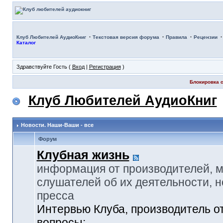
·
·
·
Клуб Любителей АудиоКниг
Текстовая версия форума
Правила
Рецензии
Каталог
Здравствуйте Гость (
Вход
|
Регистрация
)
Блокировка с
Клуб Любителей АудиоКниг
Новости. Наши-Ваши - все
Форум
Клубная жизнь
информация от производителей, 
слушателей об их деятельности, н
пресса
Интервью Клуба, производитель о
вопросы: