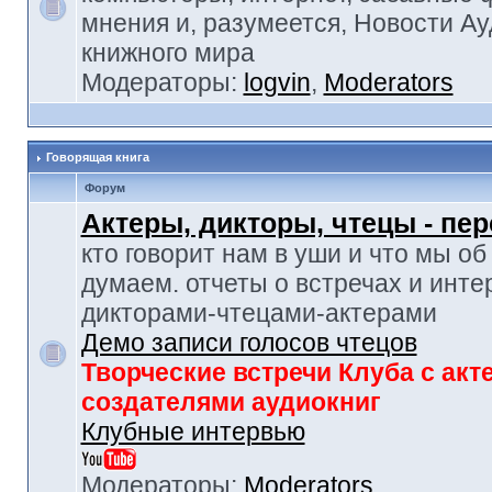
мнения и, разумеется, Новости Ау
книжного мира
Модераторы:
logvin
,
Moderators
Говорящая книга
Форум
Актеры, дикторы, чтецы - пе
кто говорит нам в уши и что мы об
думаем. отчеты о встречах и инте
дикторами-чтецами-актерами
Демо записи голосов чтецов
Творческие встречи Клуба с акт
создателями аудиокниг
Клубные интервью
Модераторы:
Moderators