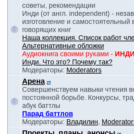
советы, рекомендации
Инди (от англ. independent) - нез
изготовление и самостоятельный в
говорящих книг
Наша коллекция. Список работ чл
Альтернативные обложки
Аудиокнига своими руками -
ИНД
Инди. Что это? Почему так?
Модераторы:
Moderators
Арена
Совершенствуем навыки чтения в
постоянной борьбе. Конкурсы, тр
абук баттлы
Парад баттлов
Модераторы:
Владилин
,
Moderator
Проекты, планы, анонсы