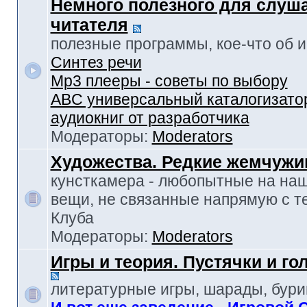
Немного полезного для слуш
читателя
полезные программы, кое-что об и-т
Синтез речи
Mp3 плееры - советы по выбору
ABC универсальный каталогизато
аудиокниг от разработчика
Модераторы:
Moderators
Художества. Редкие жемчуж
кунсткамера - любопытные на наш
вещи, не связанные напрямую с т
Клуба
Модераторы:
Moderators
Игры и теория. Пустячки и г
литературные игры, шарады, бур