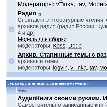
Модераторы:
vTinka
,
tav
,
Modera
Радио
Спектакли, литературные чтения,
архивов радио (радио России, Кул
4 и др)
Модель для сборки
Модераторы:
Koss
,
Dede
Архив. Старинные темы с ра
архивные темы
Модераторы:
logvin
,
vTinka
,
tav
,
Mo
Мы говорим. Инди - независимое производство аудиокниг
Форум
АудиоКнига своими руками. 
Самостоятельно записанные книги