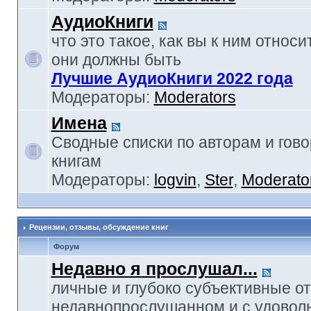
АудиоКниги
что это такое, как вы к ним относи
они должны быть
Лучшие АудиоКниги 2022 года
Модераторы:
Moderators
Имена
Сводные списки по авторам и гов
книгам
Модераторы:
logvin
,
Ster
,
Moderato
Рецензии, отзывы, обсуждение книг
Форум
Недавно я прослушал...
личные и глубоко субъективные о
недавнопрослушанном и с удовол