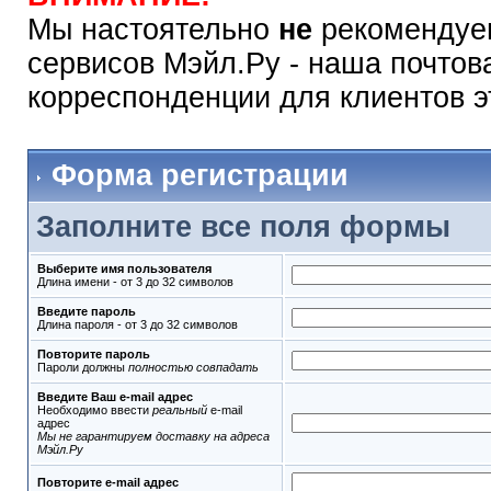
Мы настоятельно
не
рекомендуем
сервисов Мэйл.Ру - наша почтов
корреспонденции для клиентов э
Форма регистрации
Заполните все поля формы
Выберите имя пользователя
Длина имени - от 3 до 32 символов
Введите пароль
Длина пароля - от 3 до 32 символов
Повторите пароль
Пароли должны
полностью совпадать
Введите Ваш e-mail адрес
Необходимо ввести
реальный
e-mail
адрес
Мы не гарантируем доставку на адреса
Мэйл.Ру
Повторите e-mail адрес