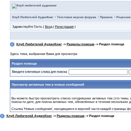
·
·
·
Клуб Любителей АудиоКниг
Текстовая версия форума
Правила
Рецензии
Здравствуйте Гость (
Вход
|
Регистрация
)
Клуб Любителей АудиоКниг
->
Разделы помощи
-> Раздел помощи
Здесь тема, выбранная Вами для просмотра
Раздел помощи
Введите ключевые слова для поиска
Просмотр активных тем и новых сообщений
Вы можете быстро просмотреть списко сегодняшних активных тем (это темы, 
поиска по дате, для поиска активных тем, обновлённых в течении нескольких д
Ссылка 'Новые сообщения', находящаяся в верхней части каждой страницы ф
Клуб Любителей АудиоКниг
->
Разделы помощи
-> Раздел помощи