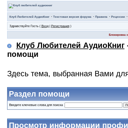
·
·
·
Клуб Любителей АудиоКниг
Текстовая версия форума
Правила
Рецензии
Здравствуйте Гость (
Вход
|
Регистрация
)
Блокировка с
Клуб Любителей АудиоКниг
помощи
Здесь тема, выбранная Вами дл
Раздел помощи
Введите ключевые слова для поиска
Просмотр информации профи