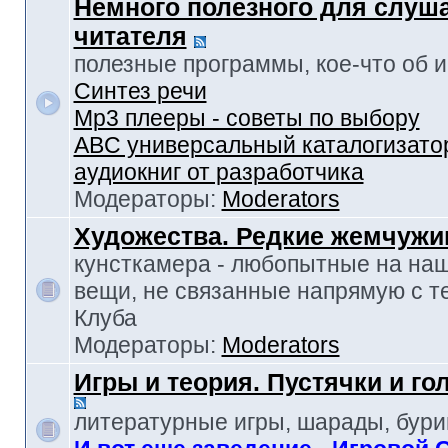
Немного полезного для слуш
читателя
полезные программы, кое-что об и-т
Синтез речи
Mp3 плееры - советы по выбору
ABC универсальный каталогизато
аудиокниг от разработчика
Модераторы:
Moderators
Художества. Редкие жемчуж
кунсткамера - любопытные на наш
вещи, не связанные напрямую с т
Клуба
Модераторы:
Moderators
Игры и теория. Пустячки и г
литературные игры, шарады, бур