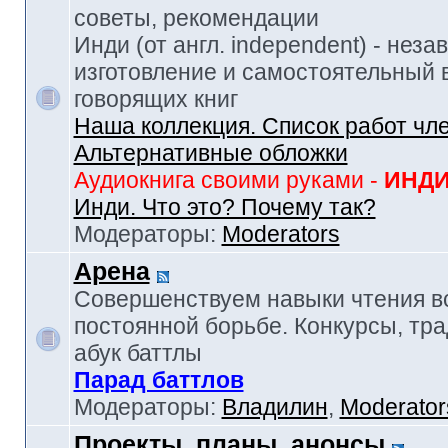
советы, рекомендации
Инди (от англ. independent) - нез
изготовление и самостоятельный в
говорящих книг
Наша коллекция. Список работ чл
Альтернативные обложки
Аудиокнига своими руками -
ИНД
Инди. Что это? Почему так?
Модераторы:
Moderators
Арена
Совершенствуем навыки чтения в
постоянной борьбе. Конкурсы, тр
абук баттлы
Парад баттлов
Модераторы:
Владилин
,
Moderator
Проекты, планы, анонсы