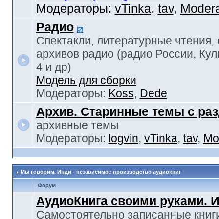
Модераторы:
vTinka
,
tav
,
Modera
Радио
Спектакли, литературные чтения,
архивов радио (радио России, Кул
4 и др)
Модель для сборки
Модераторы:
Koss
,
Dede
Архив. Старинные темы с ра
архивные темы
Модераторы:
logvin
,
vTinka
,
tav
,
Mo
Мы говорим. Инди - независимое производство аудиокниг
Форум
АудиоКнига своими руками. 
Самостоятельно записанные книги