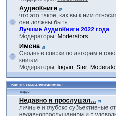
АудиоКниги
что это такое, как вы к ним относи
они должны быть
Лучшие АудиоКниги 2022 года
Модераторы:
Moderators
Имена
Сводные списки по авторам и гов
книгам
Модераторы:
logvin
,
Ster
,
Moderato
Рецензии, отзывы, обсуждение книг
Форум
Недавно я прослушал...
личные и глубоко субъективные о
недавнопрослушанном и с удовол