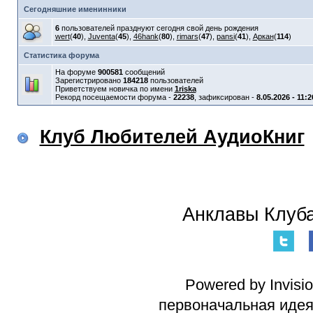
Сегодняшние именинники
6
пользователей празднуют сегодня свой день рождения
wert
(
40
),
Juventa
(
45
),
46hank
(
80
),
rimars
(
47
),
pansi
(
41
),
Аркан
(
114
)
Статистика форума
На форуме
900581
сообщений
Зарегистрировано
184218
пользователей
Приветствуем новичка по имени
1riska
Рекорд посещаемости форума -
22238
, зафиксирован -
8.05.2026 - 11:2
Клуб Любителей АудиоКниг
Анклавы Клуба
Powered by Invisi
первоначальная идея 