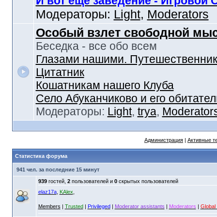
И вот еще заведение - Игровой 
Модераторы:
Light
,
Moderators
Особый взлет свободной мы
Беседка - все обо всем
Глазами нашими. Путешественник
Цитатник
Кошатникам нашего Клуба
Село Абуканчиково и его обитател
Модераторы:
Light
,
trya
,
Moderator
Администрация
|
Активные т
Статистика форума
941 чел. за последние 15 минут
939
гостей,
2
пользователей и
0
скрытых пользователей
elaz17a
,
KAlex
,
Members
|
Trusted
|
Privileged
|
Moderator assistants
|
Moderators
|
Global