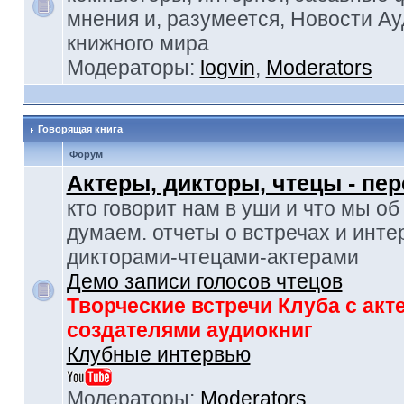
мнения и, разумеется, Новости Ау
книжного мира
Модераторы:
logvin
,
Moderators
Говорящая книга
Форум
Актеры, дикторы, чтецы - пе
кто говорит нам в уши и что мы об
думаем. отчеты о встречах и инте
дикторами-чтецами-актерами
Демо записи голосов чтецов
Творческие встречи Клуба с акт
создателями аудиокниг
Клубные интервью
Модераторы:
Moderators