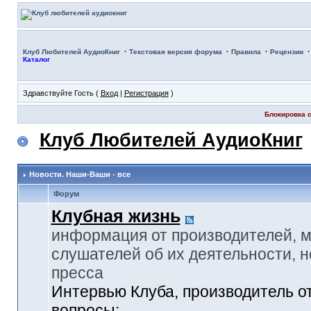
·
·
·
Клуб Любителей АудиоКниг
Текстовая версия форума
Правила
Рецензии
Каталог
Здравствуйте Гость (
Вход
|
Регистрация
)
Блокировка с
Клуб Любителей АудиоКниг
Новости. Наши-Ваши - все
Форум
Клубная жизнь
информация от производителей, 
слушателей об их деятельности, н
пресса
Интервью Клуба, производитель о
вопросы: