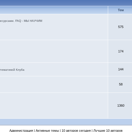
Тем
я ресурсами. FAQ - МЫ НАУЧИМ
575
174
144
 тематикой Клуба
58
1360
Администрация
|
Активные темы
|
10 авторов сегодня
|
Лучшие 10 авторов