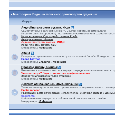
Мы говорим. Инди - независимое производство аудиокниг
Форум
АудиоКнига своими руками. Инди
Самостоятельно записанные книги. Ссылки, советы, рекомендации
Инди (от англ. independent) - независимое изготовление и самостоятельны
Наша коллекция. Список работ членов Клуба
Альтернативные обложки
Аудиокнига своими руками -
ИНДИ
Инди. Что это? Почему так?
Модераторы:
Moderators
Арена
Совершенствуем навыки чтения вслух в постоянной борьбе. Конкурсы, тр
Парад баттлов
Модераторы:
Владилин
,
Moderators
Проекты, планы, анонсы
Готовящиеся к озвучке проекты, в первую очередь - коллективные. поиск 
Читаете вслух? Пора становиться профессионалом
Заработок для исполнителей аудиокниг
Модераторы:
Moderators
Дележка опыта. Запись. Звук. Звучание
Техническая и артистическая стороны записи, программы, железо, методи
Проба голоса!
Размещаем демо начинающих исполнителей. Жестокая критика и двусмы
Барахолка
Избавляемся от имущества с той или иной степенью корыстолюбия
Модераторы:
Moderators