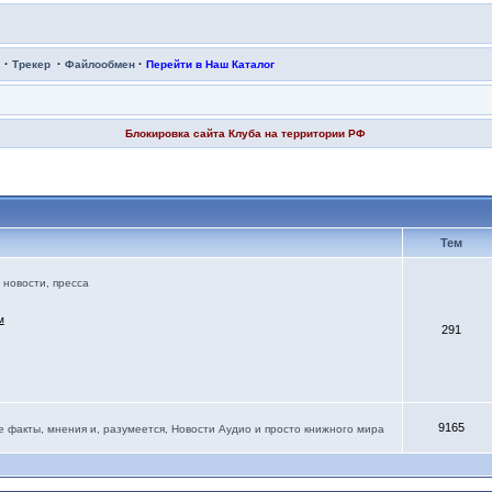
·
·
·
Трекер
Файлообмен
Перейти в Наш Каталог
Блокировка сайта Клуба на территории РФ
Тем
новости, пресса
м
291
9165
е факты, мнения и, разумеется, Новости Аудио и просто книжного мира