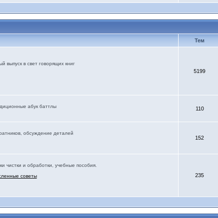
Тем
й выпуск в свет говорящих книг
5199
адиционные абук баттлы
110
соратников, обсуждение деталей
152
ки чистки и обработки, учебные пособия.
235
сленные советы