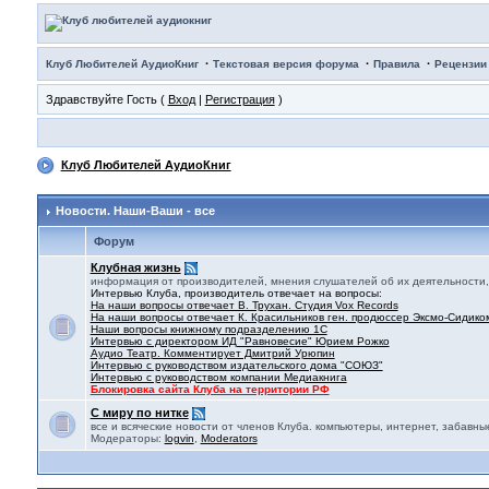
·
·
·
Клуб Любителей АудиоКниг
Текстовая версия форума
Правила
Рецензии
Здравствуйте Гость (
Вход
|
Регистрация
)
Клуб Любителей АудиоКниг
Новости. Наши-Ваши - все
Форум
Клубная жизнь
информация от производителей, мнения слушателей об их деятельности, 
Интервью Клуба, производитель отвечает на вопросы:
На наши вопросы отвечает В. Трухан. Студия Vox Records
На наши вопросы отвечает К. Красильников ген. продюссер Эксмо-Сидико
Наши вопросы книжному подразделению 1С
Интервью с директором ИД "Равновесие" Юрием Рожко
Аудио Театр. Комментирует Дмитрий Урюпин
Интервью с руководством издательского дома "СОЮЗ"
Интервью с руководством компании Медиакнига
Блокировка сайта Клуба на территории РФ
С миру по нитке
все и всяческие новости от членов Клуба. компьютеры, интернет, забавны
Модераторы:
logvin
,
Moderators