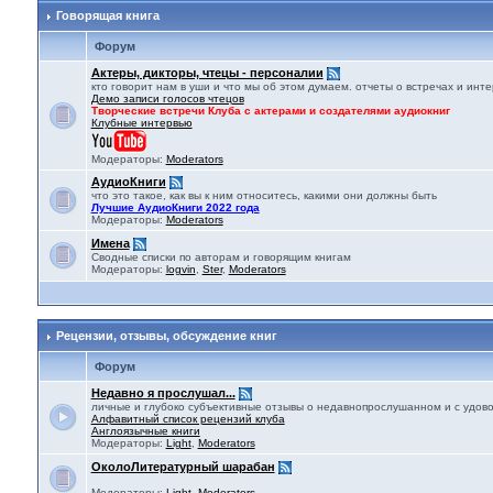
Говорящая книга
Форум
Актеры, дикторы, чтецы - персоналии
кто говорит нам в уши и что мы об этом думаем. отчеты о встречах и ин
Демо записи голосов чтецов
Творческие встречи Клуба с актерами и создателями аудиокниг
Клубные интервью
Модераторы:
Moderators
АудиоКниги
что это такое, как вы к ним относитесь, какими они должны быть
Лучшие АудиоКниги 2022 года
Модераторы:
Moderators
Имена
Сводные списки по авторам и говорящим книгам
Модераторы:
logvin
,
Ster
,
Moderators
Рецензии, отзывы, обсуждение книг
Форум
Недавно я прослушал...
личные и глубоко субъективные отзывы о недавнопрослушанном и с удов
Алфавитный список рецензий клуба
Англоязычные книги
Модераторы:
Light
,
Moderators
ОколоЛитературный шарабан
Модераторы:
Light
,
Moderators