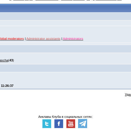
lobal moderators
|
Administrator assistants
|
Administrators
ascha
(
43
)
- 11:26:37
Уда
Анклавы Клуба в социальных сетях: