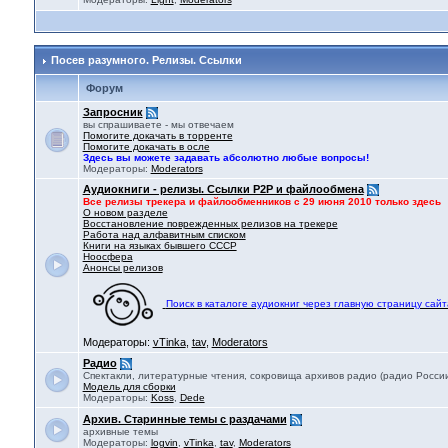
Посев разумного. Релизы. Ссылки
Форум
Запросник
вы спрашиваете - мы отвечаем
Помогите докачать в торренте
Помогите докачать в осле
Здесь вы можете задавать абсолютно любые вопросы!
Модераторы:
Moderators
Аудиокниги - релизы. Ссылки P2P и файлообмена
Все релизы трекера и файлообменников с 29 июня 2010 только здесь
О новом разделе
Восстановление поврежденных релизов на трекере
Работа над алфавитным списком
Книги на языках бывшего СССР
Ноосфера
Анонсы релизов
Поиск в каталоге аудиокниг через главную страницу сайт
Модераторы:
vTinka
,
tav
,
Moderators
Радио
Спектакли, литературные чтения, сокровища архивов радио (радио России,
Модель для сборки
Модераторы:
Koss
,
Dede
Архив. Старинные темы с раздачами
архивные темы
Модераторы:
logvin
,
vTinka
,
tav
,
Moderators