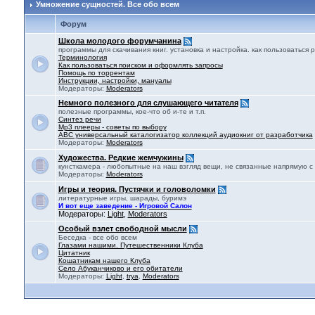
Умножение сущностей. Все обо всем
Форум
Школа молодого форумчанина
программы для скачивания книг. установка и настройка. как пользоватьс
Терминология
Как пользоваться поиском и оформлять запросы
Помощь по торрентам
Инструкции, настройки, мануалы
Модераторы:
Moderators
Немного полезного для слушающего читателя
полезные программы, кое-что об и-те и т.п.
Синтез речи
Mp3 плееры - советы по выбору
ABC универсальный каталогизатор коллекций аудиокниг от разработчика
Модераторы:
Moderators
Художества. Редкие жемчужины
кунсткамера - любопытные на наш взгляд вещи, не связанные напрямую с
Модераторы:
Moderators
Игры и теория. Пустячки и головоломки
литературные игры, шарады, буримэ
И вот еще заведение - Игровой Салон
Модераторы:
Light
,
Moderators
Особый взлет свободной мысли
Беседка - все обо всем
Глазами нашими. Путешественники Клуба
Цитатник
Кошатникам нашего Клуба
Село Абуканчиково и его обитатели
Модераторы:
Light
,
trya
,
Moderators