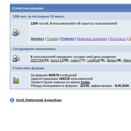
Статистика форума
1206 чел. за последние 15 минут
1206
гостей,
0
пользователей и
0
скрытых пользователей
Members
|
Trusted
|
Privileged
|
Moderator assistants
|
Moderators
|
G
Сегодняшние именинники
6
пользователей празднуют сегодня свой день рождения
DESTINI
(
23
),
bonzy13
(
55
),
camry
(
77
),
LewRud
(
76
),
Дадох
(
36
),
Mam
Статистика форума
На форуме
900578
сообщений
Зарегистрировано
184218
пользователей
Приветствуем новичка по имени
1riska
Рекорд посещаемости форума -
22238
, зафиксирован -
8.05.2026 
Клуб Любителей АудиоКниг