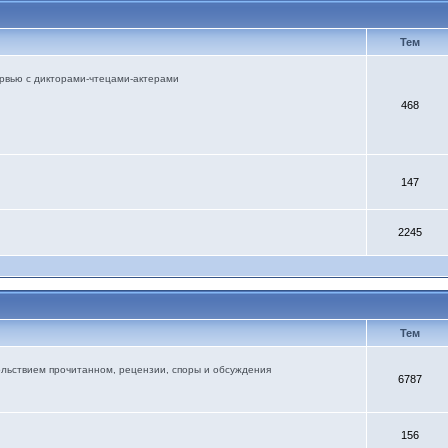
Тем
тервью с дикторами-чтецами-актерами
468
147
2245
Тем
ольствием прочитанном, рецензии, споры и обсуждения
6787
156