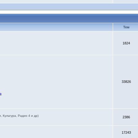
Тем
1824
33826
а
 Культура, Радио 4 и др)
2386
17243