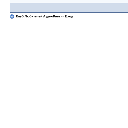
Клуб Любителей АудиоКниг
-> Вход