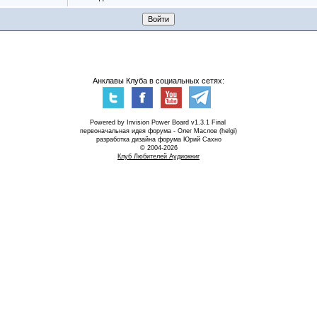
Анклавы Клуба в социальных сетях:
Powered by Invision Power Board v1.3.1 Final
первоначальная идея форума - Олег Маслов (helgi)
разработка дизайна форума Юрий Сахно
© 2004-2026
Клуб Любителей Аудиокниг