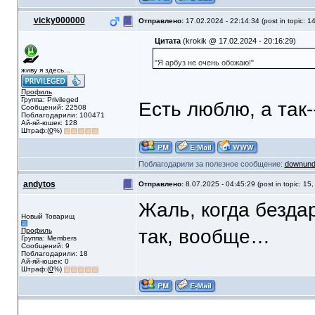
vicky000000
Отправлено:
17.02.2024 - 22:14:34 (post in topic: 1
Цитата
(krokik @ 17.02.2024 - 20:16:29)
"Я арбуз не очень обожаю!"
живу я здесь...
Профиль
Группа: Privileged
Есть люблю, а так--
Сообщений: 22508
Поблагодарили: 100471
Ай-яй-юшек: 128
Штраф:(
0
%)
Поблагодарили за полезное сообщение:
downund
andytos
Отправлено:
8.07.2025 - 04:45:29 (post in topic: 15
Жаль, когда безда
Новый Товарищ
так, вообще…
Профиль
Группа: Members
Сообщений: 9
Поблагодарили: 18
Ай-яй-юшек: 0
Штраф:(
0
%)