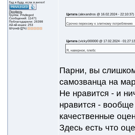
Гад я буду, если я ангел!
Профиль
Цитата
(alexandros @ 16.02.2024 - 22:10:37)
Группа: Privileged
Сообщений: 11471
Поблагодарили: 26398
Срочно перехожу к элитному потреблению
Ай-яй-юшек: 253
Штраф:(
0
%)
Цитата
(vicky000000 @ 17.02.2024 - 01:27:13
Я, наверное, плебс
Парни, вы слишком
самозванца на ма
Не нравится - и ни
нравится - вообще
качественные оцен
Здесь есть что оцен