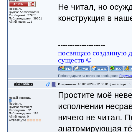
Не читал, но осуж
Профиль
Группа: Administrators
Сообщений: 27965
конструкция в наш
Поблагодарили: 39661
Ай-яй-юшек: 125
--------------------
посвящаю созданную да
существ ©
Поблагодарили за полезное сообщение:
Поручик
alexandros
Отправлено:
16.02.2024 - 12:50:01 (post in topic: 5
Простите моё неве
Новый Товарищ
исполнении несра
Профиль
Группа: Members
Сообщений: 72
Поблагодарили: 118
ничего не читал. П
Ай-яй-юшек: 0
Штраф:(
0
%)
анатомирующая тё