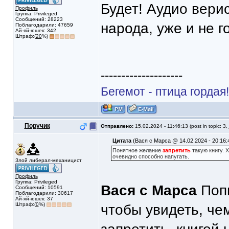
Будет! Аудио вери
Профиль
Группа: Privileged
Сообщений: 28223
народа, уже и не 
Поблагодарили: 47659
Ай-яй-юшек: 342
Штраф:(
20
%)
--------------------
Бегемот - птица гордая
Поручик
Отправлено:
15.02.2024 - 11:46:13 (post in topic: 3,
Цитата
(Вася с Марса @ 14.02.2024 - 20:16:
Понятное желание
запретить
такую книгу. 
очевидно способно напугать.
Злой либерал-механицист
Профиль
Группа: Privileged
Вася с Марса
Попы
Сообщений: 10591
Поблагодарили: 30617
Ай-яй-юшек: 37
Штраф:(
0
%)
чтобы увидеть, чем