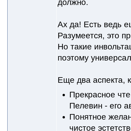
должно.
Ах да! Есть ведь ещ
Разумеется, это п
Но такие инвольтац
поэтому универсал
Еще два аспекта, 
Прекрасное чте
Пелевин - его а
Понятное жела
чистое эстетств