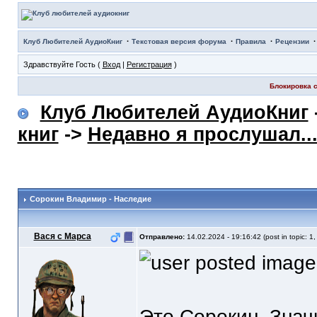
·
·
·
Клуб Любителей АудиоКниг
Текстовая версия форума
Правила
Рецензии
Здравствуйте Гость (
Вход
|
Регистрация
)
Блокировка с
Клуб Любителей АудиоКниг
книг
->
Недавно я прослушал..
Сорокин Владимир - Наследие
Вася с Марса
Отправлено:
14.02.2024 - 19:16:42 (post in topic: 1
Это Сорокин. Знач