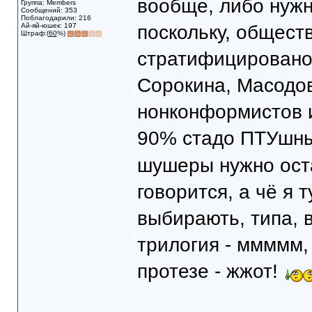
вообще, либо нужн
Группа: Members
Сообщений: 353
Поблагодарили: 216
Ай-яй-юшек: 197
поскольку, общест
Штраф:(
60
%)
стратифицировано
Сорокина, Масодов
нонконформистов 
90% стадо ПТУшн
шушеры нужно оста
говорится, а чё я 
выбирають, типа, в
трилогия - ммммм,
протезе - жжот!