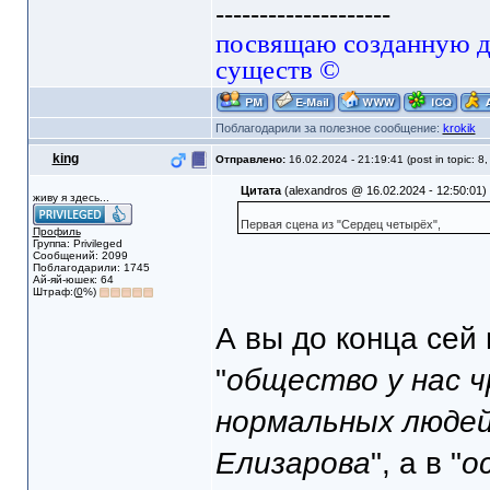
--------------------
посвящаю созданную да
существ ©
Поблагодарили за полезное сообщение:
krokik
king
Отправлено:
16.02.2024 - 21:19:41 (post in topic: 8
Цитата
(alexandros @ 16.02.2024 - 12:50:01)
живу я здесь...
Первая сцена из "Сердец четырёх",
Профиль
Группа: Privileged
Сообщений: 2099
Поблагодарили: 1745
Ай-яй-юшек: 64
Штраф:(
0
%)
А вы до конца сей 
"
общество у нас 
нормальных людей
Елизарова
", а в "
о