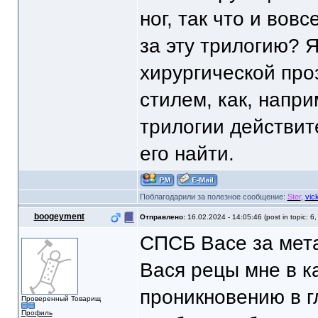
ног, так что и вов
за эту трилогию? 
хирургической про
стилем, как, напр
трилогии действит
его найти.
Поблагодарили за полезное сообщение:
Ster
,
vic
boogeyment
Отправлено:
16.02.2024 - 14:05:46 (post in topic: 6
СПСБ Васе за мета
Вася рецы мне в к
проникновению в г
Проверенный Товарищ
Профиль