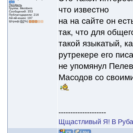
Профиль
что известно
Группа: Members
Сообщений: 353
Поблагодарили: 216
Ай-яй-юшек: 197
на на сайте он ес
Штраф:(
60
%)
так, что для обще
такой языкатый, ка
рутрекере его пис
не упомянул Пелеви
Масодов со своими
--------------------
Щщастливый Я! В Руба