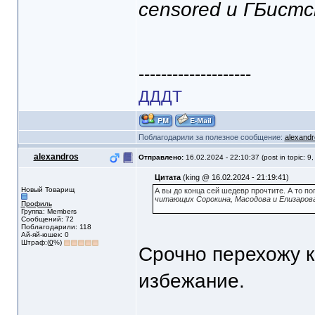
censored и ГБист
--------------------
ДДДТ
Поблагодарили за полезное сообщение:
alexandr
alexandros
Отправлено:
16.02.2024 - 22:10:37 (post in topic: 9
Цитата
(king @ 16.02.2024 - 21:19:41)
Новый Товарищ
А вы до конца сей шедевр прочтите. А то поп
читающих Сорокина, Масодова и Елизаров
Профиль
Группа: Members
Сообщений: 72
Поблагодарили: 118
Ай-яй-юшек: 0
Штраф:(
0
%)
Срочно перехожу к
избежание.