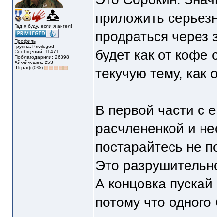
приложить серьезн
Гад я буду, если я ангел!
продраться через з
Профиль
Группа: Privileged
будет как от кофе
Сообщений: 11471
Поблагодарили: 26398
Ай-яй-юшек: 253
Штраф:(
0
%)
текучую тему, как 
В первой части с 
расчлененкой и н
постарайтесь не п
Это разрушительн
А концовка пускай
потому что одного 