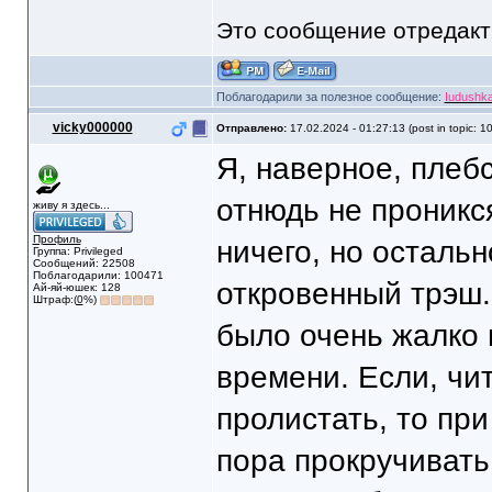
Это сообщение отредак
Поблагодарили за полезное сообщение:
Iudushk
vicky000000
Отправлено:
17.02.2024 - 01:27:13 (post in topic: 1
Я, наверное, плеб
отнюдь не проникся
живу я здесь...
Профиль
ничего, но остальн
Группа: Privileged
Сообщений: 22508
Поблагодарили: 100471
откровенный трэш.
Ай-яй-юшек: 128
Штраф:(
0
%)
было очень жалко 
времени. Если, чи
пролистать, то при
пора прокручивать,