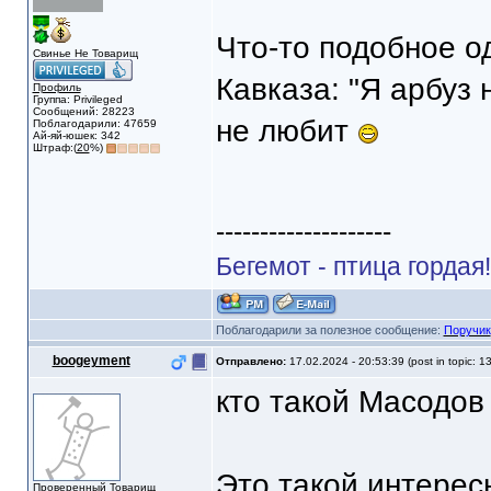
Что-то подобное о
Свинье Не Товарищ
Кавказа: "Я арбуз 
Профиль
Группа: Privileged
Сообщений: 28223
не любит
Поблагодарили: 47659
Ай-яй-юшек: 342
Штраф:(
20
%)
--------------------
Бегемот - птица гордая
Поблагодарили за полезное сообщение:
Поручик
boogeyment
Отправлено:
17.02.2024 - 20:53:39 (post in topic: 1
кто такой Масодов 
Это такой интерес
Проверенный Товарищ