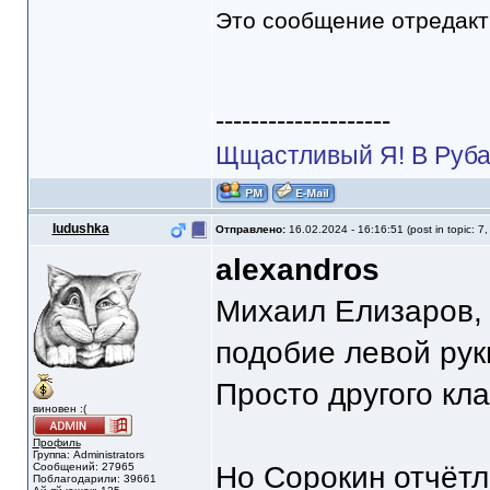
Это сообщение отредак
--------------------
Щщастливый Я! В Руба
Iudushka
Отправлено:
16.02.2024 - 16:16:51 (post in topic: 7
alexandros
Михаил Елизаров, 
подобие левой рук
Просто другого кл
виновен :(
Профиль
Группа: Administrators
Сообщений: 27965
Но Сорокин отчётл
Поблагодарили: 39661