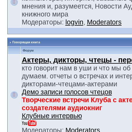
мнения и, разумеется, Новости Ау
книжного мира
Модераторы:
logvin
,
Moderators
Говорящая книга
Форум
Актеры, дикторы, чтецы - пе
кто говорит нам в уши и что мы об
думаем. отчеты о встречах и инте
дикторами-чтецами-актерами
Демо записи голосов чтецов
Творческие встречи Клуба с акт
создателями аудиокниг
Клубные интервью
Модераторы:
Moderators