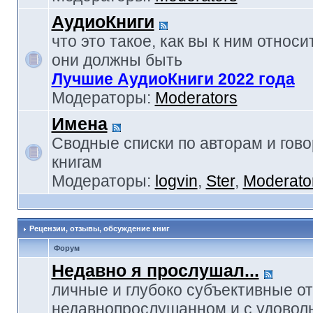
АудиоКниги
что это такое, как вы к ним относи
они должны быть
Лучшие АудиоКниги 2022 года
Модераторы:
Moderators
Имена
Сводные списки по авторам и гов
книгам
Модераторы:
logvin
,
Ster
,
Moderato
Рецензии, отзывы, обсуждение книг
Форум
Недавно я прослушал...
личные и глубоко субъективные о
недавнопрослушанном и с удовол