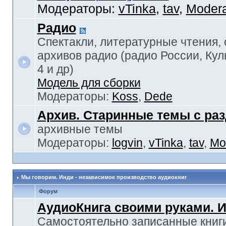
Модераторы:
vTinka
,
tav
,
Modera
Радио
Спектакли, литературные чтения,
архивов радио (радио России, Кул
4 и др)
Модель для сборки
Модераторы:
Koss
,
Dede
Архив. Старинные темы с ра
архивные темы
Модераторы:
logvin
,
vTinka
,
tav
,
Mo
Мы говорим. Инди - независимое производство аудиокниг
Форум
АудиоКнига своими руками. 
Самостоятельно записанные книги