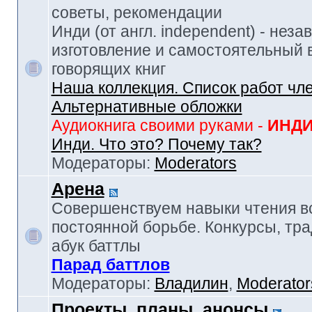
советы, рекомендации
Инди (от англ. independent) - нез
изготовление и самостоятельный в
говорящих книг
Наша коллекция. Список работ чл
Альтернативные обложки
Аудиокнига своими руками -
ИНД
Инди. Что это? Почему так?
Модераторы:
Moderators
Арена
Совершенствуем навыки чтения в
постоянной борьбе. Конкурсы, тр
абук баттлы
Парад баттлов
Модераторы:
Владилин
,
Moderator
Проекты, планы, анонсы