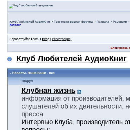
·
·
·
Клуб Любителей АудиоКниг
Текстовая версия форума
Правила
Рецензии
Каталог
Здравствуйте Гость (
Вход
|
Регистрация
)
Блокировка с
Клуб Любителей АудиоКниг
Новости. Наши-Ваши - все
Форум
Клубная жизнь
информация от производителей, 
слушателей об их деятельности, н
пресса
Интервью Клуба, производитель о
вопросы: