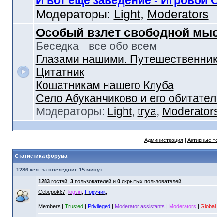
И вот еще заведение - Игровой 
Модераторы:
Light
,
Moderators
Особый взлет свободной мы
Беседка - все обо всем
Глазами нашими. Путешественник
Цитатник
Кошатникам нашего Клуба
Село Абуканчиково и его обитател
Модераторы:
Light
,
trya
,
Moderator
Администрация
|
Активные т
Статистика форума
1286 чел. за последние 15 минут
1283
гостей,
3
пользователей и
0
скрытых пользователей
Cebepok87
,
logvin
,
Поручик
,
Members
|
Trusted
|
Privileged
|
Moderator assistants
|
Moderators
|
Global