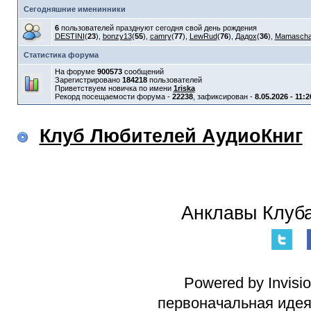
Сегодняшние именинники
6
пользователей празднуют сегодня свой день рождения
DESTINI
(
23
),
bonzy13
(
55
),
camry
(
77
),
LewRud
(
76
),
Дадох
(
36
),
Mamasch
Статистика форума
На форуме
900573
сообщений
Зарегистрировано
184218
пользователей
Приветствуем новичка по имени
1riska
Рекорд посещаемости форума -
22238
, зафиксирован -
8.05.2026 - 11:2
Клуб Любителей АудиоКниг
Анклавы Клуба
Powered by Invisi
первоначальная идея 