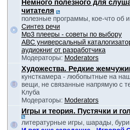
Немного полезного для слуш
читателя
полезные программы, кое-что об и-т
Синтез речи
Mp3 плееры - советы по выбору
ABC универсальный каталогизато
аудиокниг от разработчика
Модераторы:
Moderators
Художества. Редкие жемчуж
кунсткамера - любопытные на наш
вещи, не связанные напрямую с т
Клуба
Модераторы:
Moderators
Игры и теория. Пустячки и г
литературные игры, шарады, бур