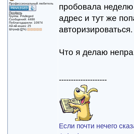
Профессиональный любитель
пробовала неделю 
Профиль
адрес и тут же поп
Группа: Privileged
Сообщений: 4486
Поблагодарили: 10974
Ай-яй-юшек: 25
авторизироваться.
Штраф:(
0
%)
Что я делаю непр
--------------------
Если почти нечего сказ