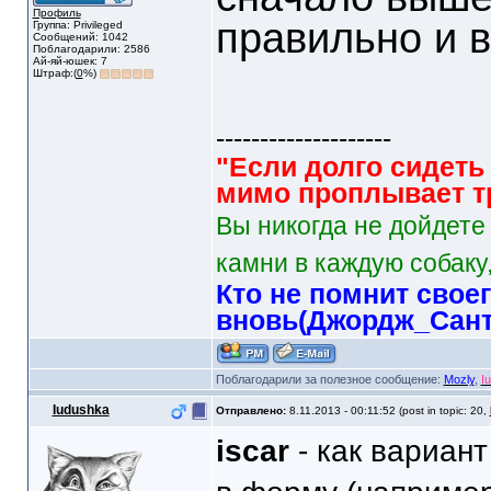
Профиль
правильно и 
Группа: Privileged
Сообщений: 1042
Поблагодарили: 2586
Ай-яй-юшек: 7
Штраф:(
0
%)
--------------------
"Если долго сидеть 
мимо проплывает тр
Вы никогда не дойдете
камни в каждую собаку,
Кто не помнит свое
вновь(Джордж_Сант
Поблагодарили за полезное сообщение:
Mozly
,
I
Iudushka
Отправлено:
8.11.2013 - 00:11:52 (post in topic: 20,
iscar
- как вариант