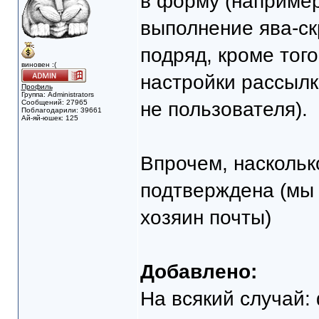
в форму (например
выполнение ява-скр
подряд, кроме того
виновен :(
настройки рассылк
Профиль
Группа: Administrators
Сообщений: 27965
не пользователя).
Поблагодарили: 39661
Ай-яй-юшек: 125
Впрочем, наскольк
подтверждена (мы 
хозяин почты)
Добавлено:
На всякий случай: 