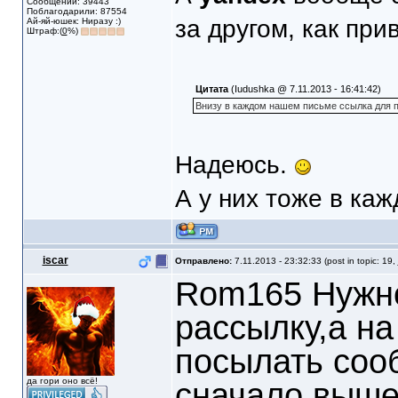
Сообщений: 39443
Поблагодарили: 87554
за другом, как пр
Ай-яй-юшек: Ниразу :)
Штраф:(
0
%)
Цитата
(Iudushka @ 7.11.2013 - 16:41:42)
Внизу в каждом нашем письме ссылка для п
Надеюсь.
А у них тоже в каж
iscar
Отправлено:
7.11.2013 - 23:32:33 (post in topic: 19,
Rom165 Нужно
рассылку,а на
посылать соо
да гори оно всё!
сначало вышел