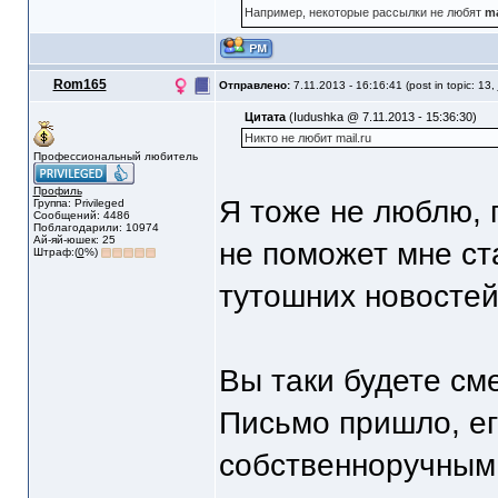
Например, некоторые рассылки не любят
ma
Rom165
Отправлено:
7.11.2013 - 16:16:41 (post in topic: 13,
Цитата
(Iudushka @ 7.11.2013 - 15:36:30)
Никто не любит mail.ru
Профессиональный любитель
Профиль
Я тоже не люблю, п
Группа: Privileged
Сообщений: 4486
Поблагодарили: 10974
Ай-яй-юшек: 25
не поможет мне ст
Штраф:(
0
%)
тутошних новостей
Вы таки будете сме
Письмо пришло, е
собственноручным 