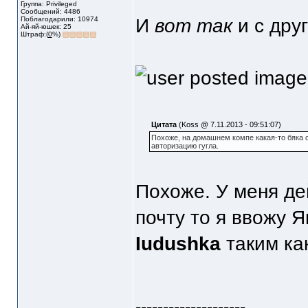
Группа: Privileged
Сообщений: 4486
Поблагодарили: 10974
И
вот так
и с друг
Ай-яй-юшек: 25
Штраф:(
0
%)
Цитата
(Koss @ 7.11.2013 - 09:51:07)
Похоже, на домашнем компе какая-то бяка 
авторизацию гугла.
Похоже. У меня дей
почту то я ввожу Я
Iudushka
таким ка
--------------------