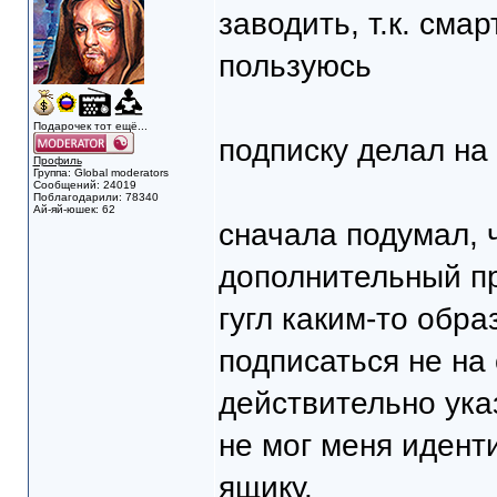
заводить, т.к. сма
пользуюсь
Подарочек тот ещё...
подписку делал на 
Профиль
Группа: Global moderators
Сообщений: 24019
Поблагодарили: 78340
Ай-яй-юшек: 62
сначала подумал, 
дополнительный при
гугл каким-то обр
подписаться не на 
действительно указ
не мог меня идент
ящику.