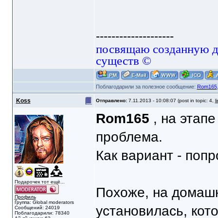
--------------------
посвящаю созданную да
существ ©
Поблагодарили за полезное сообщение:
Rom165
Koss
Отправлено:
7.11.2013 - 10:08:07 (post in topic: 4,
l
Rom165
, на этапе
проблема.
Как вариант - попр
Подарочек тот ещё...
Похоже, на домашн
Профиль
Группа: Global moderators
установилась, кот
Сообщений: 24019
Поблагодарили: 78340