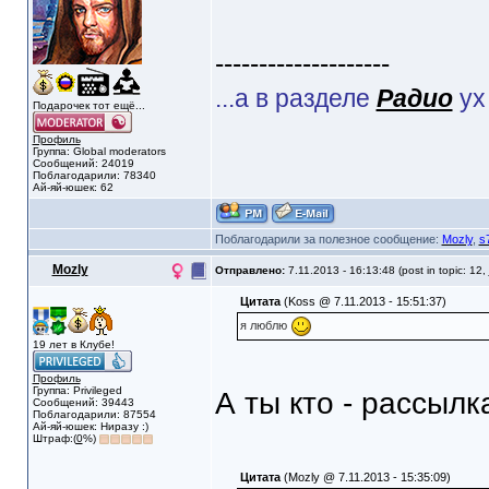
--------------------
...а в разделе
Радио
ух
Подарочек тот ещё...
Профиль
Группа: Global moderators
Сообщений: 24019
Поблагодарили: 78340
Ай-яй-юшек: 62
Поблагодарили за полезное сообщение:
Mozly
,
s
Mozly
Отправлено:
7.11.2013 - 16:13:48 (post in topic: 12,
Цитата
(Koss @ 7.11.2013 - 15:51:37)
я люблю
19 лет в Клубе!
Профиль
Группа: Privileged
А ты кто - рассыл
Сообщений: 39443
Поблагодарили: 87554
Ай-яй-юшек: Ниразу :)
Штраф:(
0
%)
Цитата
(Mozly @ 7.11.2013 - 15:35:09)