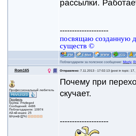
рассылки. Работае
--------------------
посвящаю созданную да
существ ©
Поблагодарили за полезное сообщение:
Mozly
,
R
Rom165
Отправлено:
7.11.2013 - 17:02:13 (post in topic: 17,
Почему при перехо
Профессиональный любитель
скучает.
Профиль
Группа: Privileged
Сообщений: 4486
Поблагодарили: 10974
Ай-яй-юшек: 25
Штраф:(
0
%)
--------------------