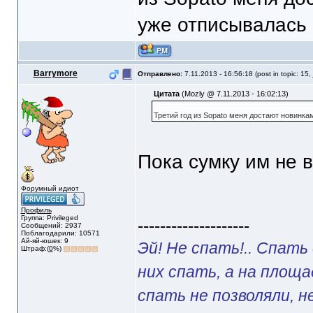
уже отписывалась 
Barrymore
Отправлено:
7.11.2013 - 16:56:18 (post in topic: 15,
Цитата
(Mozly @ 7.11.2013 - 16:02:13)
Третий год из Sopato меня достают новинка
Пока сумку им не 
Форумный идиот
Профиль
Группа: Privileged
--------------------
Сообщений: 2937
Поблагодарили: 10571
Ай-яй-юшек: 9
Эй! Не спать!.. Спать
Штраф:(
0
%)
них спать, а на площ
спать не позволяли, н