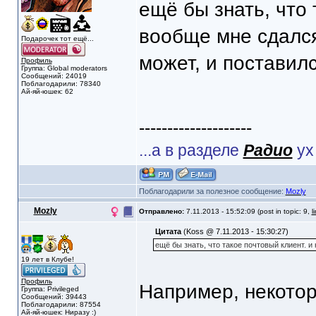
ещё бы знать, что 
вообще мне сдалс
Подарочек тот ещё...
может, и поставил
Профиль
Группа: Global moderators
Сообщений: 24019
Поблагодарили: 78340
Ай-яй-юшек: 62
--------------------
...а в разделе
Радио
ух
Поблагодарили за полезное сообщение:
Mozly
Mozly
Отправлено:
7.11.2013 - 15:52:09 (post in topic: 9,
l
Цитата
(Koss @ 7.11.2013 - 15:30:27)
ещё бы знать, что такое почтовый клиент. 
19 лет в Клубе!
Профиль
Например, некото
Группа: Privileged
Сообщений: 39443
Поблагодарили: 87554
Ай-яй-юшек: Ниразу :)