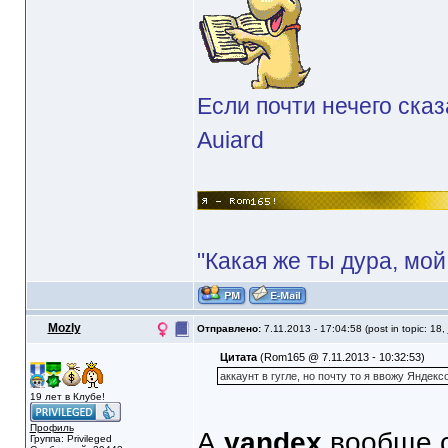
Если почти нечего сказ
Auiard
"Какая же ты дура, мой
Mozly
Отправлено:
7.11.2013 - 17:04:58 (post in topic: 18,
Цитата
(Rom165 @ 7.11.2013 - 10:32:53)
аккаунт в гугле, но почту то я ввожу Яндек
19 лет в Клубе!
Профиль
А
yandex
вообще 
Группа: Privileged