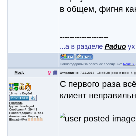
в общем, фигня как
--------------------
...а в разделе
Радио
ух
Поблагодарили за полезное сообщение:
Rom165
Mozly
Отправлено:
7.11.2013 - 15:45:28 (post in topic: 7,
l
С первого раза вс
клиент неправиль
19 лет в Клубе!
Профиль
Группа: Privileged
Сообщений: 39443
Поблагодарили: 87554
Ай-яй-юшек: Ниразу :)
Штраф:(
0
%)