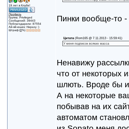
19 лет в Клубе!
Профиль
Пинки вообще-то -
Группа: Privileged
Сообщений: 39443
Поблагодарили: 87554
Ай-яй-юшек: Ниразу :)
Штраф:(
0
%)
Цитата
(Rom165 @ 7.11.2013 - 15:59:41)
У меня подписок всяких масса
Ненавижу рассылки
что от некоторых 
шлють. Вроде бы и
А на некоторые ва
побывав на их сайт
автоматом становл
из Sopato меня до