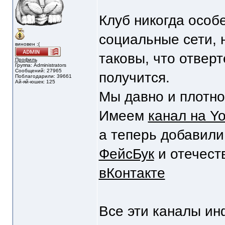
Клуб никогда особ
социальные сети, 
виновен :(
таковы, что отверт
Профиль
Группа: Administrators
Сообщений: 27965
получится.
Поблагодарили: 39661
Ай-яй-юшек: 125
Мы давно и плотн
Имеем
канал на Y
а теперь добавили 
ФейсБук
и отечест
вКонтакте
Все эти каналы и