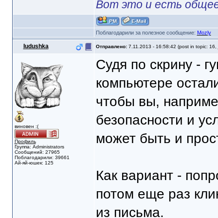
Вот это и есть общее
Поблагодарили за полезное сообщение:
Mozly
Iudushka
Отправлено:
7.11.2013 - 16:58:42 (post in topic: 16,
Судя по скрину - гу
компьютере остали
чтобы вы, наприме
безопасности и ус
виновен :(
может быть и прост
Профиль
Группа: Administrators
Сообщений: 27965
Поблагодарили: 39661
Ай-яй-юшек: 125
Как вариант - попр
потом еще раз кли
из письма.