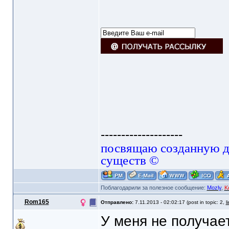
--------------------
посвящаю созданную да
существ ©
Поблагодарили за полезное сообщение:
Mozly
,
K
Rom165
Отправлено:
7.11.2013 - 02:02:17 (post in topic: 2,
l
У меня не получае