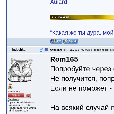
Auiard
"Какая же ты дура, мой
Iudushka
Отправлено:
7.11.2013 - 02:08:04 (post in topic: 3,
l
Rom165
Попробуйте через 
Не получится, поп
Если не поможет -
виновен :(
Профиль
Группа: Administrators
Сообщений: 27965
На всякий случай 
Поблагодарили: 39661
Ай-яй-юшек: 125