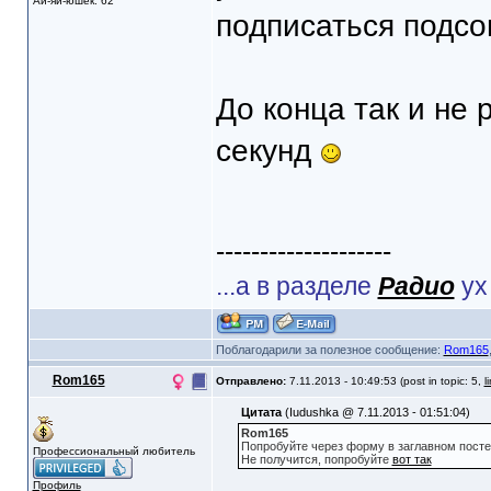
Ай-яй-юшек: 62
подписаться подсо
До конца так и не 
секунд
--------------------
...а в разделе
Радио
ух
Поблагодарили за полезное сообщение:
Rom165
Rom165
Отправлено:
7.11.2013 - 10:49:53 (post in topic: 5,
l
Цитата
(Iudushka @ 7.11.2013 - 01:51:04)
Rom165
Попробуйте через форму в заглавном посте
Профессиональный любитель
Не получится, попробуйте
вот так
Профиль