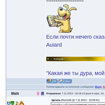
--------------------
Если почти нечего сказ
Auiard
"Какая же ты дура, мой
Поблагодарили за полезное сообщение:
Mozly
,
K
Mozly
Отправлено:
7.11.2013 - 16:19:13 (post in topic: 14,
Цитата
(Rom165 @ 7.11.2013 - 15:59:41)
Iudushka собственно
ручным
пинком отправ