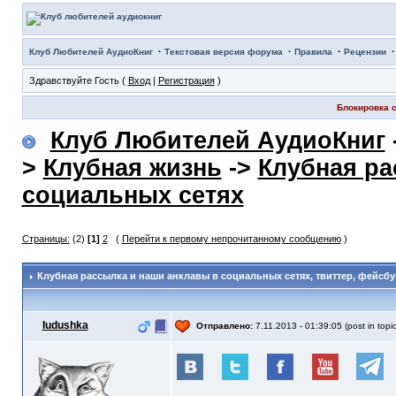
·
·
·
Клуб Любителей АудиоКниг
Текстовая версия форума
Правила
Рецензии
Здравствуйте Гость (
Вход
|
Регистрация
)
Блокировка с
Клуб Любителей АудиоКниг
>
Клубная жизнь
->
Клубная ра
социальных сетях
Страницы:
(2)
[1]
2
(
Перейти к первому непрочитанному сообщению
)
Клубная рассылка и наши анклавы в социальных сетях
, твиттер, фейсбу
Iudushka
Отправлено:
7.11.2013 - 01:39:05 (post in topi