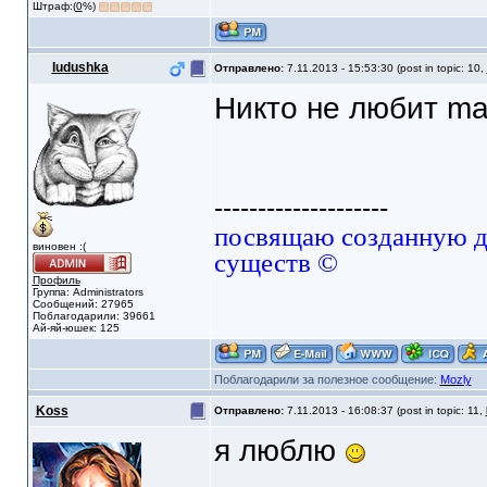
Штраф:(
0
%)
Iudushka
Отправлено:
7.11.2013 - 15:53:30 (post in topic: 10,
Никто не любит mai
--------------------
посвящаю созданную да
виновен :(
существ ©
Профиль
Группа: Administrators
Сообщений: 27965
Поблагодарили: 39661
Ай-яй-юшек: 125
Поблагодарили за полезное сообщение:
Mozly
Koss
Отправлено:
7.11.2013 - 16:08:37 (post in topic: 11,
я люблю