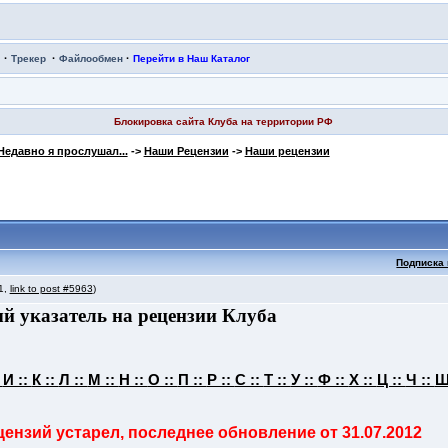
·
·
·
Трекер
Файлообмен
Перейти в Наш Каталог
Блокировка сайта Клуба на территории РФ
Недавно я прослушал...
->
Наши Рецензии
->
Наши рецензии
Подписка 
 1,
link to post #5963
)
й указатель на рецензии Клуба
:
И ::
К ::
Л ::
М ::
Н ::
О ::
П ::
Р ::
С ::
Т ::
У ::
Ф ::
Х ::
Ц ::
Ч ::
Ш
ензий устарел, последнее обновление от 31.07.2012