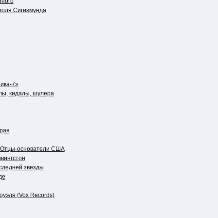
зного
роля Сигизмунда
ика-7»
лы, кидалы, шулера
 рая
. Отцы-основатели США
ивингстон
следней звезды
де
уэля (Vox Records)