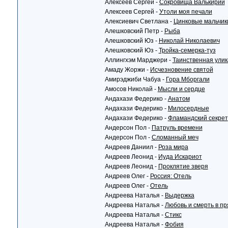
Алексеев Сергей -
Сокровища Валькирии
Алексеев Сергей -
Утоли моя печали
Алексиевич Светлана -
Цинковые мальчик
Алешковский Петр -
Рыба
Алешковский Юз -
Николай Николаевич
Алешковский Юз -
Тройка-семерка-туз
Аллингхэм Марджери -
Таинственная улик
Амаду Жоржи -
Исчезновение святой
Амирэджиби Чабуа -
Гора Мборгали
Амосов Николай -
Мысли и сердце
Андахази Федерико -
Анатом
Андахази Федерико -
Милосердные
Андахази Федерико -
Фламандский секрет
Андерсон Пол -
Патруль времени
Андерсон Пол -
Сломанный меч
Андреев Даниил -
Роза мира
Андреев Леонид -
Иуда Искариот
Андреев Леонид -
Проклятие зверя
Андреев Олег -
Россия: Отель
Андреев Олег -
Отель
Андреева Наталья -
Выдержка
Андреева Наталья -
Любовь и смерть в п
Андреева Наталья -
Стикс
Андреева Наталья -
Фобия