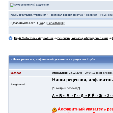
·
·
·
Клуб Любителей АудиоКниг
Текстовая версия форума
Правила
Рецензии
Здравствуйте Гость (
Вход
|
Регистрация
)
Клуб Любителей АудиоКниг
->
Рецензии, отзывы, обсуждение книг
->
Наши рецензии
, алфавитный указатель на рецензии Клуба
каталог
Отправлено:
23.02.2006 - 00:04:17 (post in topic:
Наши рецензии, алфавитны
Unregistered
|* Быстрый переход *|
А ::
Б ::
В ::
Г ::
Д ::
Е-Ё ::
Ж ::
З :
Алфавитный указатель рец