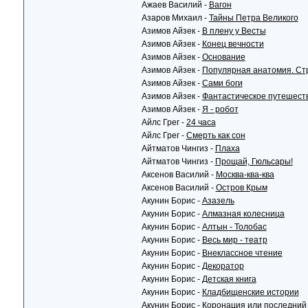
Ажаев Василий -
Вагон
Азаров Михаил -
Тайны Петра Великого
Азимов Айзек -
В плену у Весты
Азимов Айзек -
Конец вечности
Азимов Айзек -
Основание
Азимов Айзек -
Популярная анатомия. Стр
Азимов Айзек -
Сами боги
Азимов Айзек -
Фантастическое путешест
Азимов Айзек -
Я - робот
Айлс Грег -
24 часа
Айлс Грег -
Смерть как сон
Айтматов Чингиз -
Плаха
Айтматов Чингиз -
Прощай, Гюльсары!
Аксенов Василий -
Москва-ква-ква
Аксенов Василий -
Остров Крым
Акунин Борис -
Азазель
Акунин Борис -
Алмазная колесница
Акунин Борис -
Алтын - Толобас
Акунин Борис -
Весь мир - театр
Акунин Борис -
Внеклассное чтение
Акунин Борис -
Декоратор
Акунин Борис -
Детская книга
Акунин Борис -
Кладбищенские истории
Акунин Борис -
Коронация или последний