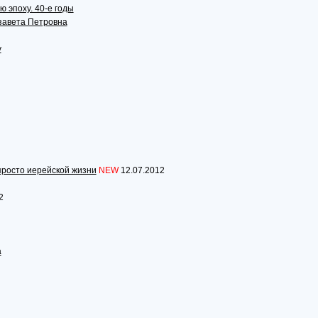
ю эпоху. 40-е годы
завета Петровна
у
и просто иерейской жизни
NEW
12.07.2012
2
а