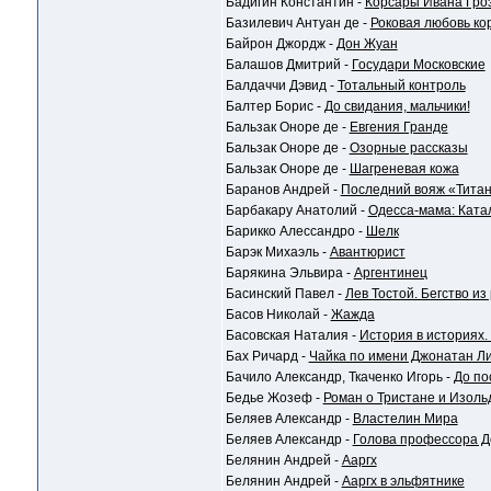
Бадигин Константин -
Корсары Ивана Гро
Базилевич Антуан де -
Роковая любовь ко
Байрон Джордж -
Дон Жуан
Балашов Дмитрий -
Государи Московские
Балдаччи Дэвид -
Тотальный контроль
Балтер Борис -
До свидания, мальчики!
Бальзак Оноре де -
Евгения Гранде
Бальзак Оноре де -
Озорные рассказы
Бальзак Оноре де -
Шагреневая кожа
Баранов Андрей -
Последний вояж «Титан
Барбакару Анатолий -
Одесса-мама: Ката
Барикко Алессандро -
Шелк
Барэк Михаэль -
Авантюрист
Барякина Эльвира -
Аргентинец
Басинский Павел -
Лев Тостой. Бегство из
Басов Николай -
Жажда
Басовская Наталия -
История в историях
Бах Ричард -
Чайка по имени Джонатан Л
Бачило Александр, Ткаченко Игорь -
До по
Бедье Жозеф -
Роман о Тристане и Изоль
Беляев Александр -
Властелин Мира
Беляев Александр -
Голова профессора До
Белянин Андрей -
Ааргх
Белянин Андрей -
Ааргх в эльфятнике