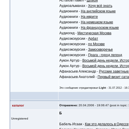
Астахов Павел -
Шпион
Аудиоальманах -
Хочу всё знать
Аудиокниги -
На английском языке
Аудиокниги -
На иврите
Аудиокниги -
На немецком языке
Аудиокниги -
На французском языке
Аудиогид -
Мистическая Москва
Аудиоэкскурсии -
Арбат
Аудиоэкскурсии -
по Москве
Аудиоэкскурсия -
Замоскворечье
Аудиоэкскурсия -
Прага - город легенд
Аукон Артур -
Восьмой день недели. Истор
Аукон Артур -
Восьмой день недели. Истор
Афанасьев Александр -
Русские заветные
Афанасьев Анатолий -
Первый визит сат
Это сообщение отредактировал
Light
- 31.07.2012 - 16:
каталог
Отправлено:
20.04.2006 - 19:06:47 (post in topic:
Б
Unregistered
Бабель Исаак -
Как это делалось в Одессе