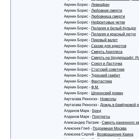
Акунин Борис -
Левиафан
Акунин Борис -
Любовник смерти
Акунин Борис -
Любовница смерти
Акунин Борис -
Нефритовые четки
Акунин Борис -
Пелагия и белый бульдог
Акунин Борис -
Пелагия и красный петух
Акунин Борис -
Пиковый валет
Акунин Борис -
Сказки для идиотов
Акунин Борис -
Смерть Ахиллеса
Акунин Борис -
Смерть на брудершафт. Р
Акунин Борис -
Сокол и Ласточка
Акунин Борис -
Статский советник
Акунин Борис -
Турецкий гамбит
Акунин Борис -
Фантастика
Акунин Борис -
Ф.М.
Акунин Борис -
Шпионский роман
Акутагава Рюноскэ -
Новеллы
Акутагава Рюноскэ -
Дождь в бамбуковой 
Алданов Марк -
Бред
Алданов Марк -
Портреты
Александер Патрик -
Смерть раненного зв
Алексеев Глеб -
Подземная Москва
Алексеев Сергей -
Возвращение Каина