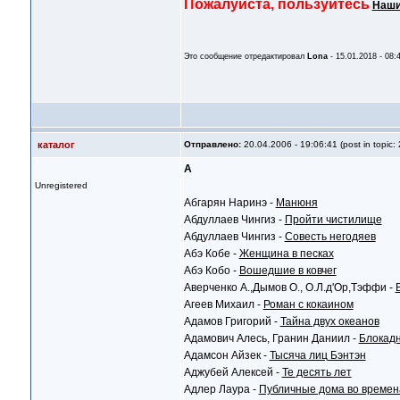
Пожалуйста, пользуйтесь
Наши
Это сообщение отредактировал
Lona
- 15.01.2018 - 08:
каталог
Отправлено:
20.04.2006 - 19:06:41 (post in topic:
А
Unregistered
Абгарян Наринэ -
Манюня
Абдуллаев Чингиз -
Пройти чистилище
Абдуллаев Чингиз -
Совесть негодяев
Абэ Кобе -
Женщина в песках
Абэ Кобо -
Вошедшие в ковчег
Аверченко А.,Дымов О., О.Л.д'Ор,Тэффи -
Агеев Михаил -
Роман с кокаином
Адамов Григорий -
Тайна двух океанов
Адамович Алесь, Гранин Даниил -
Блокадн
Адамсон Айзек -
Тысяча лиц Бэнтэн
Аджубей Алексей -
Те десять лет
Адлер Лаура -
Публичные дома во времен