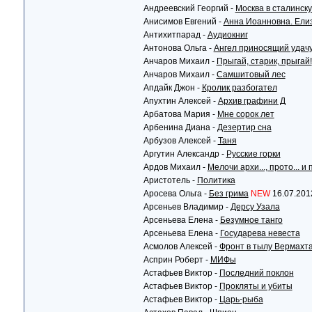
Андреевский Георгий -
Москва в сталинску
Анисимов Евгений -
Анна Иоанновна. Ели
Антихитпарад -
Аудиокниг
Антонова Ольга -
Ангел приносящий удач
Анчаров Михаил -
Прыгай, старик, прыгай!
Анчаров Михаил -
Самшитовый лес
Апдайк Джон -
Кролик разбогател
Апухтин Алексей -
Архив графини Д
Арбатова Мария -
Мне сорок лет
Арбенина Диана -
Дезертир сна
Арбузов Алексей -
Таня
Аргутин Александр -
Русские горки
Ардов Михаил -
Мелочи архи..., прото... 
Аристотель -
Политика
Аросева Ольга -
Без грима
NEW
16.07.201
Арсеньев Владимир -
Дерсу Узала
Арсеньева Елена -
Безумное танго
Арсеньева Елена -
Государева невеста
Асмолов Алексей -
Фронт в тылу Вермахт
Асприн Роберт -
МИФы
Астафьев Виктор -
Последний поклон
Астафьев Виктор -
Прокляты и убиты
Астафьев Виктор -
Царь-рыба