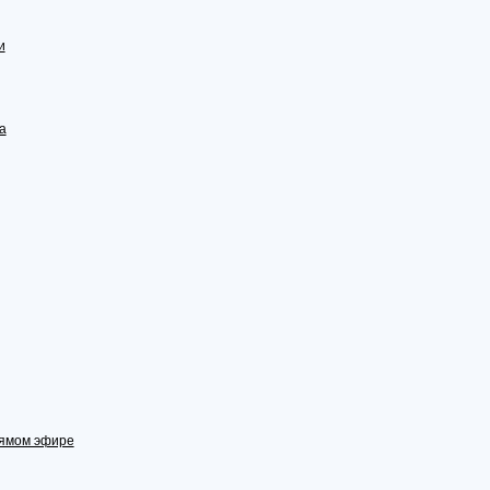
и
а
рямом эфире