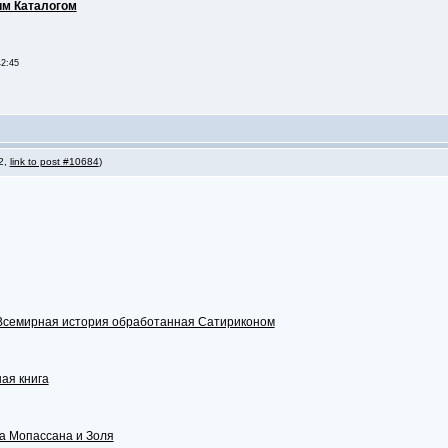
м Каталогом
42:45
 2,
link to post #10684
)
Всемирная история обработанная Сатириконом
ая книга
а Мопассана и Золя