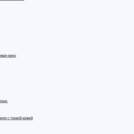
оман-кино
роще.
еря с тонкой кожей