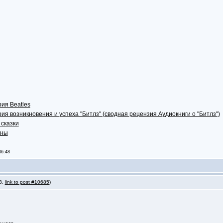
ия Beatles
ия возникновения и успеха "Битлз" (сводная рецензия Аудиокниги о "Битлз")
 сказки
аны
36:48
 3,
link to post #10685
)