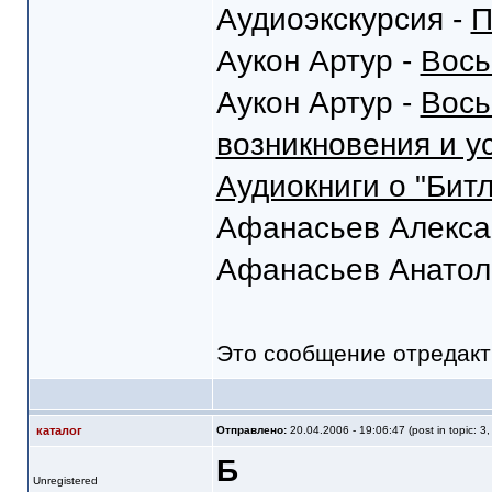
Аудиоэкскурсия -
П
Аукон Артур -
Вось
Аукон Артур -
Вось
возникновения и у
Аудиокниги о "Битл
Афанасьев Алекса
Афанасьев Анатол
Это сообщение отредак
каталог
Отправлено:
20.04.2006 - 19:06:47 (post in topic: 3
Б
Unregistered