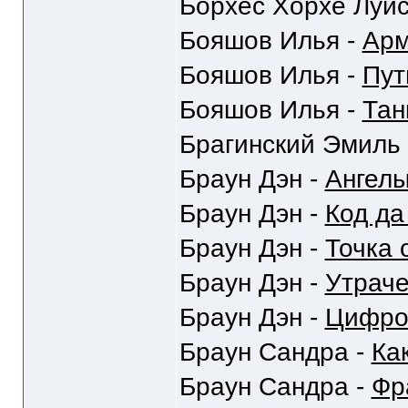
Борхес Хорхе Луис
Бояшов Илья -
Ар
Бояшов Илья -
Пут
Бояшов Илья -
Тан
Брагинский Эмиль
Браун Дэн -
Ангел
Браун Дэн -
Код да
Браун Дэн -
Точка 
Браун Дэн -
Утрач
Браун Дэн -
Цифро
Браун Сандра -
Ка
Браун Сандра -
Фр