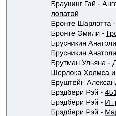
Браунинг Гай -
Анг
лопатой
Бронте Шарлотта 
Бронте Эмили -
Гр
Брусникин Анатоли
Брусникин Анатоли
Брутман Ульяна -
Шерлока Холмса и
Бруштейн Алексан
Брэдбери Рэй -
451
Брэдбери Рэй -
И г
Брэдбери Рэй -
Ма