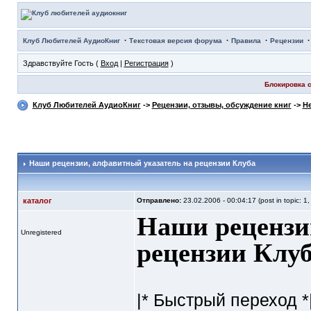
·
·
·
Клуб Любителей АудиоКниг
Текстовая версия форума
Правила
Рецензии
Здравствуйте Гость (
Вход
|
Регистрация
)
Блокировка с
Клуб Любителей АудиоКниг
->
Рецензии, отзывы, обсуждение книг
->
Не
Наши рецензии
, алфавитный указатель на рецензии Клуба
каталог
Отправлено:
23.02.2006 - 00:04:17 (post in topic: 1
Наши рецензи
Unregistered
рецензии Клу
|* Быстрый переход *