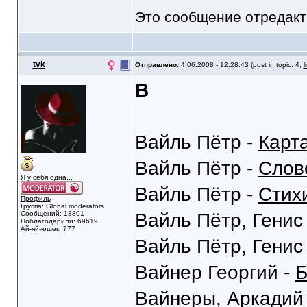
Это сообщение отредак
tvk
Отправлено:
4.06.2008 - 12:28:43 (post in topic: 4,
l
В
Вайль Пётр -
Карт
Вайль Пётр -
Слов
Я у себя одна...
Вайль Пётр -
Стих
Профиль
Группа: Global moderators
Сообщений: 13801
Вайль Пётр, Генис
Поблагодарили: 69619
Ай-яй-юшек: 777
Вайль Пётр, Генис
Вайнер Георгий -
Б
Вайнеры, Аркадий 