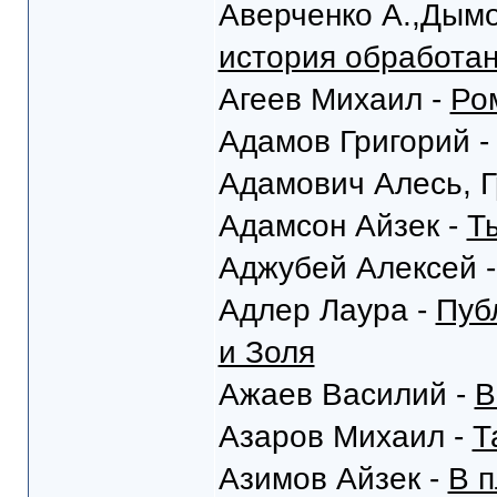
Аверченко А.,Дымо
история обработа
Агеев Михаил -
Ро
Адамов Григорий 
Адамович Алесь, Г
Адамсон Айзек -
Т
Аджубей Алексей 
Адлер Лаура -
Пуб
и Золя
Ажаев Василий -
В
Азаров Михаил -
Т
Азимов Айзек -
В п