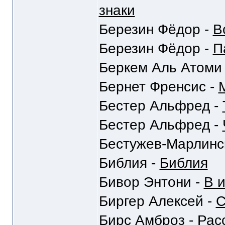
знаки
Березин Фёдор -
В
Березин Фёдор -
П
Беркем Аль Атоми
Бернет Френсис -
Бестер Альфред -
Бестер Альфред -
Бестужев-Марлинс
Библия -
Библия
Бивор Энтони -
В 
Биргер Алексей -
С
Бирс Амброз -
Рас