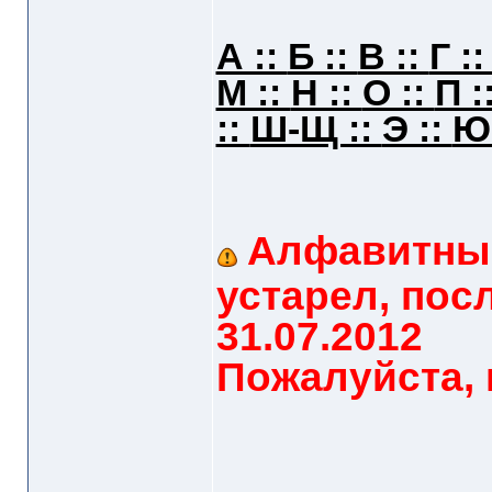
А ::
Б ::
В ::
Г :
М ::
Н ::
О ::
П :
::
Ш-Щ ::
Э ::
Ю
Алфавитный
устарел, пос
31.07.2012
Пожалуйста, 