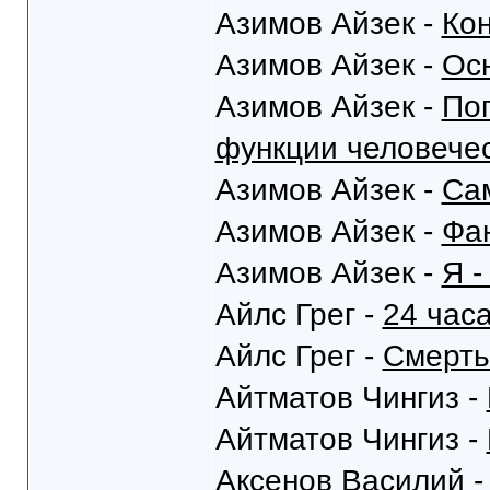
Азимов Айзек -
Кон
Азимов Айзек -
Ос
Азимов Айзек -
Поп
функции человечес
Азимов Айзек -
Са
Азимов Айзек -
Фа
Азимов Айзек -
Я -
Айлс Грег -
24 час
Айлс Грег -
Смерть
Айтматов Чингиз -
Айтматов Чингиз -
Аксенов Василий 