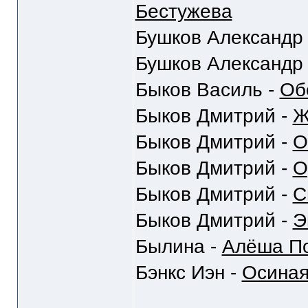
Бестужева
Бушков Александр
Бушков Александр
Быков Василь -
Об
Быков Дмитрий -
Ж
Быков Дмитрий -
О
Быков Дмитрий -
О
Быков Дмитрий -
С
Быков Дмитрий -
Э
Былина -
Алёша По
Бэнкс Иэн -
Осиная