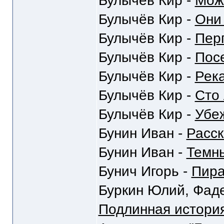
Булычёв Кир -
Мож
Булычёв Кир -
Они
Булычёв Кир -
Пер
Булычёв Кир -
Пос
Булычёв Кир -
Рек
Булычёв Кир -
Сто 
Булычёв Кир -
Убе
Бунин Иван -
Расс
Бунин Иван -
Темн
Бунич Игорь -
Пир
Буркин Юлий, Фаде
Подлинная история