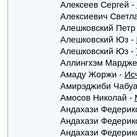
Алексеев Сергей -
Алексиевич Светл
Алешковский Петр
Алешковский Юз -
Алешковский Юз -
Аллингхэм Мардже
Амаду Жоржи -
Ис
Амирэджиби Чабуа
Амосов Николай -
Андахази Федерик
Андахази Федерик
Андахази Федерик