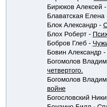
Бирюков Алексей 
Блаватская Елена 
Блок Александр -
С
Блох Роберт -
Пси
Бобров Глеб -
Чуж
Бовин Александр 
Богомолов Владим
четвертого.
Богомолов Владим
войне
Богословский Ники
Бонанно Билл -
Сп