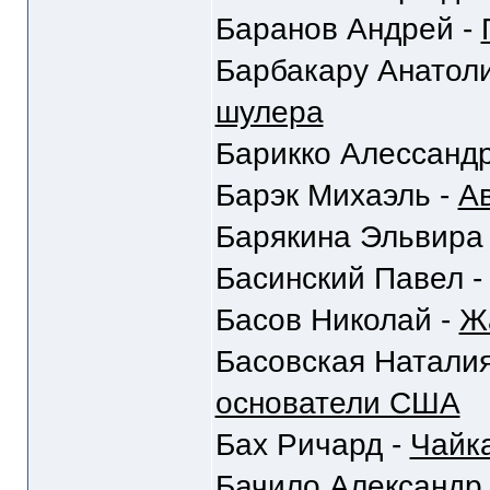
Баранов Андрей -
Барбакару Анатол
шулера
Барикко Алессанд
Барэк Михаэль -
А
Барякина Эльвира
Басинский Павел 
Басов Николай -
Ж
Басовская Наталия
основатели США
Бах Ричард -
Чайк
Бачило Александр,