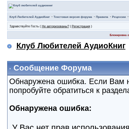
·
·
·
Клуб Любителей АудиоКниг
Текстовая версия форума
Правила
Рецензии
Здравствуйте Гость (
Не авторизованы?
|
Регистрация
)
Блокировка с
Клуб Любителей АудиоКниг
Сообщение Форума
Обнаружена ошибка. Если Вам 
попробуйте обратиться к разде
Обнаружена ошибка:
У Вас нет прав использовани