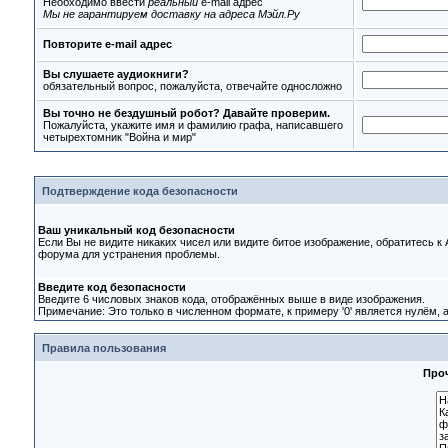
Необходимо ввести
реальный
e-mail адрес
Мы не гарантируем доставку на адреса Мэйл.Ру
Повторите e-mail адрес
Вы слушаете аудиокниги?
обязательный вопрос, пожалуйста, отвечайте односложно
Вы точно не бездушный робот? Давайте проверим.
Пожалуйста, укажите имя и фамилию графа, написавшего
четырехтомник "Война и мир"
Подтверждение кода безопасности
Ваш уникальный код безопасности
Если Вы не видите никаких чисел или видите битое изображение, обратитесь к
форума для устранения проблемы.
Введите код безопасности
Введите 6 числовых знаков кода, отображённых выше в виде изображения.
Примечание: Это только в численном формате, к примеру '0' является нулём, а 
Правила пользования
Проч