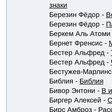
знаки
Березин Фёдор -
В
Березин Фёдор -
П
Беркем Аль Атоми
Бернет Френсис -
Бестер Альфред -
Бестер Альфред -
Бестужев-Марлинс
Библия -
Библия
Бивор Энтони -
В 
Биргер Алексей -
С
Бирс Амброз -
Рас