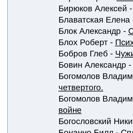
Бирюков Алексей 
Блаватская Елена 
Блок Александр -
С
Блох Роберт -
Пси
Бобров Глеб -
Чуж
Бовин Александр 
Богомолов Владим
четвертого.
Богомолов Владим
войне
Богословский Ники
Бонанно Билл -
Сп