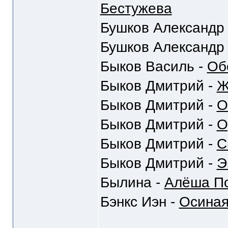
Бестужева
Бушков Александр
Бушков Александр
Быков Василь -
Об
Быков Дмитрий -
Ж
Быков Дмитрий -
О
Быков Дмитрий -
О
Быков Дмитрий -
С
Быков Дмитрий -
Э
Былина -
Алёша По
Бэнкс Иэн -
Осиная