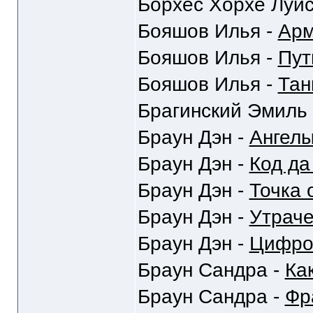
Борхес Хорхе Луис
Бояшов Илья -
Ар
Бояшов Илья -
Пут
Бояшов Илья -
Тан
Брагинский Эмиль
Браун Дэн -
Ангел
Браун Дэн -
Код да
Браун Дэн -
Точка 
Браун Дэн -
Утрач
Браун Дэн -
Цифро
Браун Сандра -
Ка
Браун Сандра -
Фр