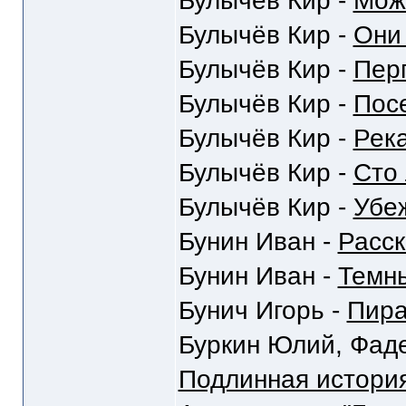
Булычёв Кир -
Мож
Булычёв Кир -
Они
Булычёв Кир -
Пер
Булычёв Кир -
Пос
Булычёв Кир -
Рек
Булычёв Кир -
Сто 
Булычёв Кир -
Убе
Бунин Иван -
Расс
Бунин Иван -
Темн
Бунич Игорь -
Пир
Буркин Юлий, Фаде
Подлинная история