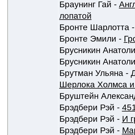
Браунинг Гай -
Анг
лопатой
Бронте Шарлотта 
Бронте Эмили -
Гр
Брусникин Анатоли
Брусникин Анатоли
Брутман Ульяна -
Шерлока Холмса и
Бруштейн Алексан
Брэдбери Рэй -
451
Брэдбери Рэй -
И г
Брэдбери Рэй -
Ма