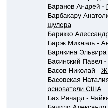
Баранов Андрей -
Барбакару Анатол
шулера
Барикко Алессанд
Барэк Михаэль -
А
Барякина Эльвира
Басинский Павел 
Басов Николай -
Ж
Басовская Наталия
основатели США
Бах Ричард -
Чайк
Бачило Александр,