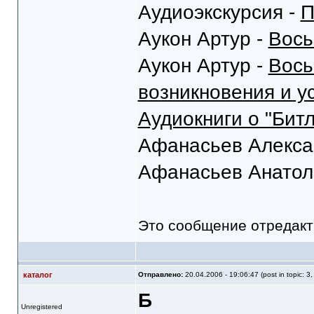
Аудиоэкскурсия -
П
Аукон Артур -
Вось
Аукон Артур -
Вось
возникновения и у
Аудиокниги о "Битл
Афанасьев Алекса
Афанасьев Анатол
Это сообщение отредак
каталог
Отправлено:
20.04.2006 - 19:06:47 (post in topic: 3
Б
Unregistered