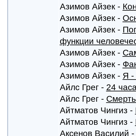
Азимов Айзек -
Кон
Азимов Айзек -
Ос
Азимов Айзек -
Поп
функции человечес
Азимов Айзек -
Са
Азимов Айзек -
Фа
Азимов Айзек -
Я -
Айлс Грег -
24 час
Айлс Грег -
Смерть
Айтматов Чингиз -
Айтматов Чингиз -
Аксенов Василий 