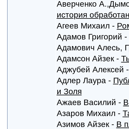
Аверченко А.,Дымо
история обработа
Агеев Михаил -
Ро
Адамов Григорий 
Адамович Алесь, Г
Адамсон Айзек -
Т
Аджубей Алексей 
Адлер Лаура -
Пуб
и Золя
Ажаев Василий -
В
Азаров Михаил -
Т
Азимов Айзек -
В п