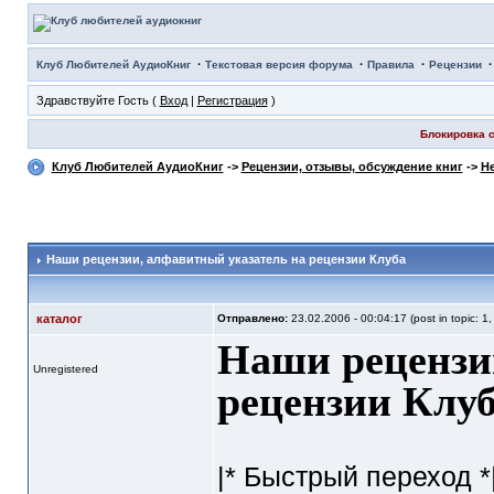
·
·
·
Клуб Любителей АудиоКниг
Текстовая версия форума
Правила
Рецензии
Здравствуйте Гость (
Вход
|
Регистрация
)
Блокировка с
Клуб Любителей АудиоКниг
->
Рецензии, отзывы, обсуждение книг
->
Не
Наши рецензии
, алфавитный указатель на рецензии Клуба
каталог
Отправлено:
23.02.2006 - 00:04:17 (post in topic: 1
Наши рецензи
Unregistered
рецензии Клу
|* Быстрый переход *