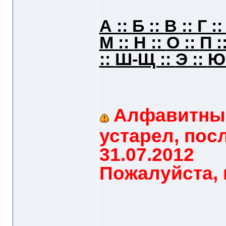
А ::
Б ::
В ::
Г :
М ::
Н ::
О ::
П :
::
Ш-Щ ::
Э ::
Ю
Алфавитный
устарел, пос
31.07.2012
Пожалуйста, 