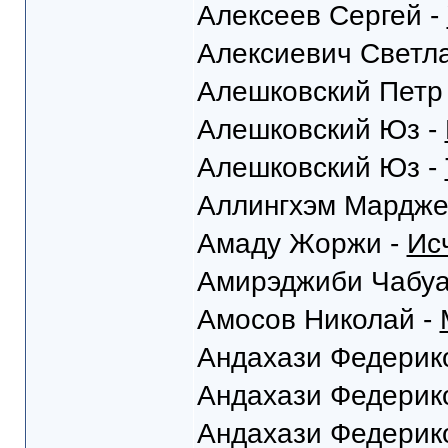
Алексеев Сергей -
Алексиевич Светл
Алешковский Петр
Алешковский Юз -
Алешковский Юз -
Аллингхэм Мардже
Амаду Жоржи -
Ис
Амирэджиби Чабуа
Амосов Николай -
Андахази Федерик
Андахази Федерик
Андахази Федерик