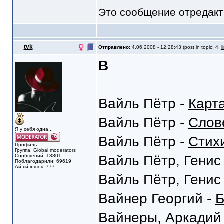
Это сообщение отредак
tvk
Отправлено:
4.06.2008 - 12:28:43 (post in topic: 4,
l
В
Вайль Пётр -
Карт
Вайль Пётр -
Слов
Я у себя одна...
Вайль Пётр -
Стих
Профиль
Группа: Global moderators
Сообщений: 13801
Вайль Пётр, Генис
Поблагодарили: 69619
Ай-яй-юшек: 777
Вайль Пётр, Генис
Вайнер Георгий -
Б
Вайнеры, Аркадий 