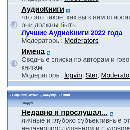
АудиоКниги
что это такое, как вы к ним относи
они должны быть
Лучшие АудиоКниги 2022 года
Модераторы:
Moderators
Имена
Сводные списки по авторам и гов
книгам
Модераторы:
logvin
,
Ster
,
Moderato
Рецензии, отзывы, обсуждение книг
Форум
Недавно я прослушал...
личные и глубоко субъективные о
недавнопрослушанном и с удовол