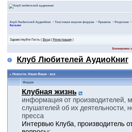
·
·
·
Клуб Любителей АудиоКниг
Текстовая версия форума
Правила
Рецензии
Каталог
Здравствуйте Гость (
Вход
|
Регистрация
)
Блокировка с
Клуб Любителей АудиоКниг
Новости. Наши-Ваши - все
Форум
Клубная жизнь
информация от производителей, 
слушателей об их деятельности, н
пресса
Интервью Клуба, производитель о
вопросы: