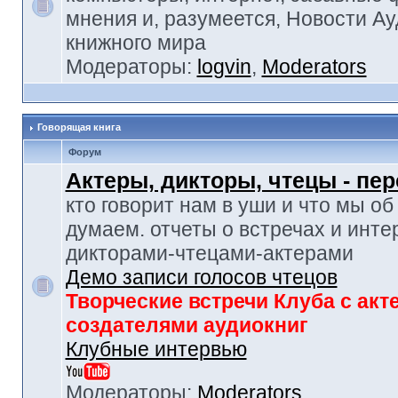
мнения и, разумеется, Новости Ау
книжного мира
Модераторы:
logvin
,
Moderators
Говорящая книга
Форум
Актеры, дикторы, чтецы - пе
кто говорит нам в уши и что мы об
думаем. отчеты о встречах и инте
дикторами-чтецами-актерами
Демо записи голосов чтецов
Творческие встречи Клуба с акт
создателями аудиокниг
Клубные интервью
Модераторы:
Moderators