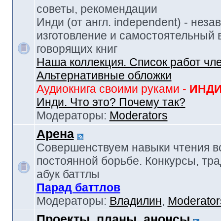
советы, рекомендации
Инди (от англ. independent) - нез
изготовление и самостоятельный в
говорящих книг
Наша коллекция. Список работ чл
Альтернативные обложки
Аудиокнига своими руками -
ИНД
Инди. Что это? Почему так?
Модераторы:
Moderators
Арена
Совершенствуем навыки чтения в
постоянной борьбе. Конкурсы, тр
абук баттлы
Парад баттлов
Модераторы:
Владилин
,
Moderator
Проекты, планы, анонсы