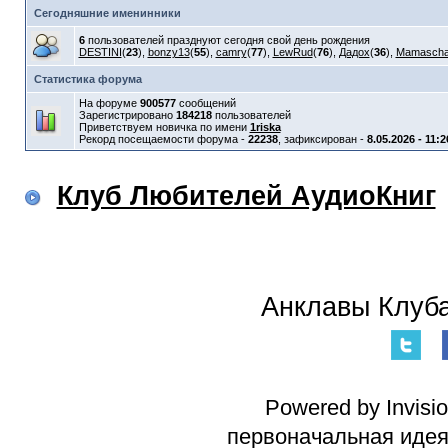
Сегодняшние именинники
6
пользователей празднуют сегодня свой день рождения
DESTINI
(
23
),
bonzy13
(
55
),
camry
(
77
),
LewRud
(
76
),
Дадох
(
36
),
Mamasch
Статистика форума
На форуме
900577
сообщений
Зарегистрировано
184218
пользователей
Приветствуем новичка по имени
1riska
Рекорд посещаемости форума -
22238
, зафиксирован -
8.05.2026 - 11:2
Клуб Любителей АудиоКниг
Анклавы Клуба
Powered by Invisi
первоначальная идея 