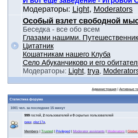
И вот еще заведение - Игровой 
Модераторы:
Light
,
Moderators
Особый взлет свободной мы
Беседка - все обо всем
Глазами нашими. Путешественник
Цитатник
Кошатникам нашего Клуба
Село Абуканчиково и его обитател
Модераторы:
Light
,
trya
,
Moderator
Администрация
|
Активные т
Статистика форума
1001 чел. за последние 15 минут
999
гостей,
2
пользователей и
0
скрытых пользователей
рики
,
elaz17a
,
Members
|
Trusted
|
Privileged
|
Moderator assistants
|
Moderators
|
Global