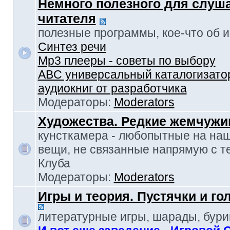
Немного полезного для слуш
читателя
полезные программы, кое-что об и-т
Синтез речи
Mp3 плееры - советы по выбору
ABC универсальный каталогизато
аудиокниг от разработчика
Модераторы:
Moderators
Художества. Редкие жемчуж
кунсткамера - любопытные на наш
вещи, не связанные напрямую с т
Клуба
Модераторы:
Moderators
Игры и теория. Пустячки и г
литературные игры, шарады, бур