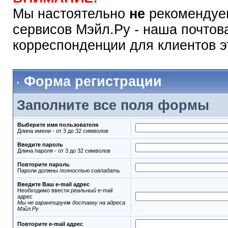
Мы настоятельно
не
рекомендуем
сервисов Мэйл.Ру - наша почтов
корреспонденции для клиентов э
Форма регистрации
Заполните все поля формы
Выберите имя пользователя
Длина имени - от 3 до 32 символов
Введите пароль
Длина пароля - от 3 до 32 символов
Повторите пароль
Пароли должны
полностью совпадать
Введите Ваш e-mail адрес
Необходимо ввести
реальный
e-mail
адрес
Мы не гарантируем доставку на адреса
Мэйл.Ру
Повторите e-mail адрес