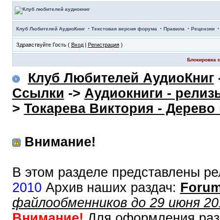
·
·
·
Клуб Любителей АудиоКниг
Текстовая версия форума
Правила
Рецензии
Здравствуйте Гость (
Вход
|
Регистрация
)
Блокировка с
Клуб Любителей АудиоКниг
Ссылки
->
Аудиокниги - релиз
>
Токарева Виктория - Дерево
Внимание!
В этом разделе представлены ре
2010
Архив наших раздач:
Forum
файлообменников до 29 июня 20
Внимание!
Для оформления раз