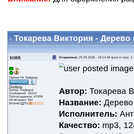
Токарева Виктория - Дерево
krokik
Отправлено:
25.05.2026 - 19:13:46 (post in topic: 1
Свинье Не Товарищ
Профиль
Автор:
Токарева В
Группа: Privileged
Сообщений: 28223
Поблагодарили: 47659
Название:
Дерево
Ай-яй-юшек: 342
Штраф:(
20
%)
Исполнитель:
Ант
Качество:
mp3, 128