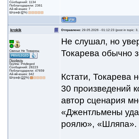
Сообщений: 1134
Поблагодарили: 2361
Ай-яй-юшек: 7
Штраф:(
0
%)
krokik
Отправлено:
29.05.2026 - 01:12:23 (post in topic: 3
Не слушал, но увер
Токарева обычно 
Свинье Не Товарищ
Профиль
Группа: Privileged
Сообщений: 28223
Поблагодарили: 47659
Кстати, Токарева 
Ай-яй-юшек: 342
Штраф:(
20
%)
30 произведений к
автор сценария мн
«Джентльмены уда
роялю», «Шляпа».