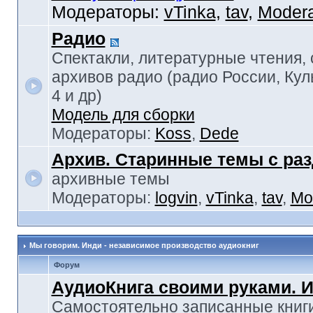
Модераторы:
vTinka
,
tav
,
Modera
Радио
Спектакли, литературные чтения,
архивов радио (радио России, Кул
4 и др)
Модель для сборки
Модераторы:
Koss
,
Dede
Архив. Старинные темы с ра
архивные темы
Модераторы:
logvin
,
vTinka
,
tav
,
Mo
Мы говорим. Инди - независимое производство аудиокниг
Форум
АудиоКнига своими руками. 
Самостоятельно записанные книги