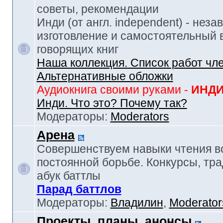
советы, рекомендации
Инди (от англ. independent) - нез
изготовление и самостоятельный в
говорящих книг
Наша коллекция. Список работ чл
Альтернативные обложки
Аудиокнига своими руками -
ИНД
Инди. Что это? Почему так?
Модераторы:
Moderators
Арена
Совершенствуем навыки чтения в
постоянной борьбе. Конкурсы, тр
абук баттлы
Парад баттлов
Модераторы:
Владилин
,
Moderator
Проекты, планы, анонсы