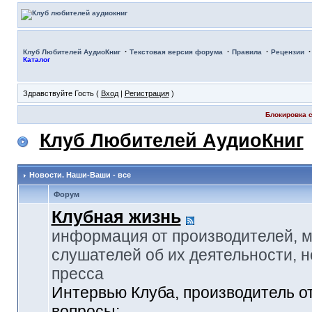
·
·
·
Клуб Любителей АудиоКниг
Текстовая версия форума
Правила
Рецензии
Каталог
Здравствуйте Гость (
Вход
|
Регистрация
)
Блокировка с
Клуб Любителей АудиоКниг
Новости. Наши-Ваши - все
Форум
Клубная жизнь
информация от производителей, 
слушателей об их деятельности, н
пресса
Интервью Клуба, производитель о
вопросы: