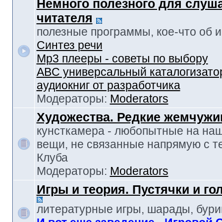
Немного полезного для слуш
читателя
полезные программы, кое-что об и-т
Синтез речи
Mp3 плееры - советы по выбору
ABC универсальный каталогизато
аудиокниг от разработчика
Модераторы:
Moderators
Художества. Редкие жемчуж
кунсткамера - любопытные на наш
вещи, не связанные напрямую с т
Клуба
Модераторы:
Moderators
Игры и теория. Пустячки и г
литературные игры, шарады, бур