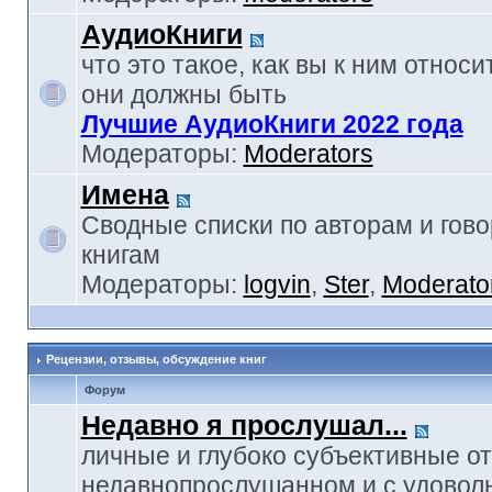
АудиоКниги
что это такое, как вы к ним относи
они должны быть
Лучшие АудиоКниги 2022 года
Модераторы:
Moderators
Имена
Сводные списки по авторам и гов
книгам
Модераторы:
logvin
,
Ster
,
Moderato
Рецензии, отзывы, обсуждение книг
Форум
Недавно я прослушал...
личные и глубоко субъективные о
недавнопрослушанном и с удовол