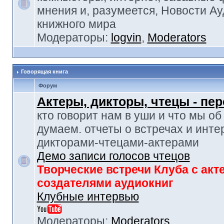
мнения и, разумеется, Новости Ау
книжного мира
Модераторы:
logvin
,
Moderators
Говорящая книга
Форум
Актеры, дикторы, чтецы - пе
кто говорит нам в уши и что мы об
думаем. отчеты о встречах и инте
дикторами-чтецами-актерами
Демо записи голосов чтецов
Творческие встречи Клуба с акт
создателями аудиокниг
Клубные интервью
Модераторы:
Moderators