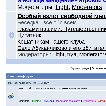
И вот еще заведение - Игровой 
Модераторы:
Light
,
Moderators
Особый взлет свободной мы
Беседка - все обо всем
Глазами нашими. Путешественник
Цитатник
Кошатникам нашего Клуба
Село Абуканчиково и его обитател
Модераторы:
Light
,
trya
,
Moderator
Администрация
|
Активные т
Статистика форума
999 чел. за последние 15 минут
999
гостей,
0
пользователей и
0
скрытых пользователей
Members
|
Trusted
|
Privileged
|
Moderator assistants
|
Moderators
|
Global