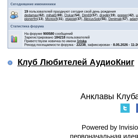
Сегодняшние именинники
19
пользователей празднуют сегодня свой день рождения
dedamax
(
62
),
mihail1
(
69
),
Oskar
(
54
),
Dim69
(
57
),
draglin
(
19
),
gopper
(
42
),
u
pionerfm
(
13
),
Молох8
(
31
),
etapoid
(
37
),
AlexusSolo
(
55
),
Denimak
(
57
),
adam
Статистика форума
На форуме
900580
сообщений
Зарегистрировано
184218
пользователей
Приветствуем новичка по имени
1riska
Рекорд посещаемости форума -
22238
, зафиксирован -
8.05.2026 - 11:2
Клуб Любителей АудиоКниг
Анклавы Клуба
Powered by Invisi
первоначальная идея 