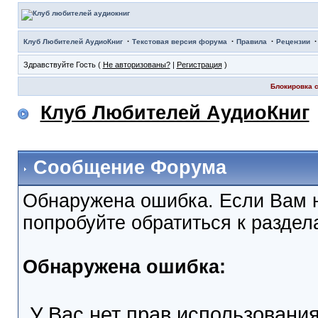
·
·
·
Клуб Любителей АудиоКниг
Текстовая версия форума
Правила
Рецензии
Здравствуйте Гость (
Не авторизованы?
|
Регистрация
)
Блокировка с
Клуб Любителей АудиоКниг
Сообщение Форума
Обнаружена ошибка. Если Вам 
попробуйте обратиться к разде
Обнаружена ошибка:
У Вас нет прав использовани