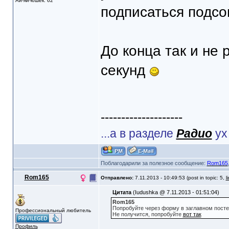
Ай-яй-юшек: 62
подписаться подсо
До конца так и не 
секунд
--------------------
...а в разделе
Радио
ух
Поблагодарили за полезное сообщение:
Rom165
Rom165
Отправлено:
7.11.2013 - 10:49:53 (post in topic: 5,
l
Цитата
(Iudushka @ 7.11.2013 - 01:51:04)
Rom165
Попробуйте через форму в заглавном посте
Профессиональный любитель
Не получится, попробуйте
вот так
Профиль