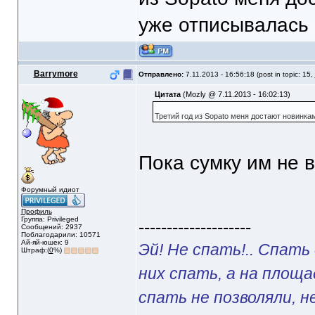
уже отписывалась 
Barrymore
Отправлено:
7.11.2013 - 16:56:18 (post in topic: 15,
Цитата
(Mozly @ 7.11.2013 - 16:02:13)
Третий год из Sopato меня достают новинка
Пока сумку им не 
Форумный идиот
Профиль
Группа: Privileged
--------------------
Сообщений: 2937
Поблагодарили: 10571
Ай-яй-юшек: 9
Эй! Не спать!.. Спать
Штраф:(
0
%)
них спать, а на площ
спать не позволяли, н