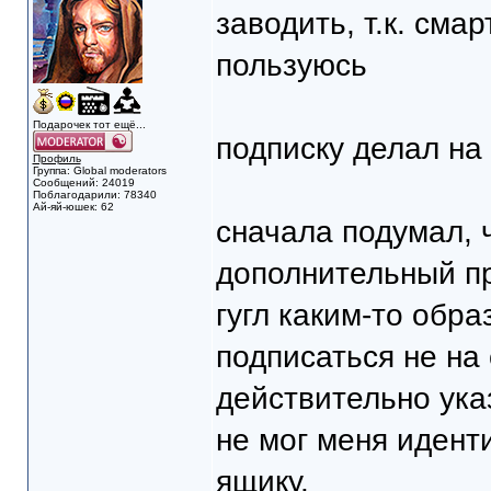
заводить, т.к. сма
пользуюсь
Подарочек тот ещё...
подписку делал на 
Профиль
Группа: Global moderators
Сообщений: 24019
Поблагодарили: 78340
Ай-яй-юшек: 62
сначала подумал, 
дополнительный при
гугл каким-то обр
подписаться не на 
действительно указ
не мог меня идент
ящику.