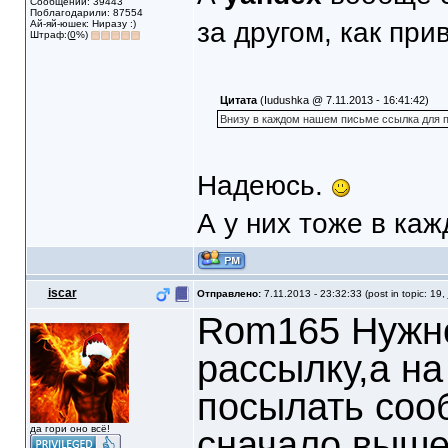
Сообщений: 39443
Поблагодарили: 87554
за другом, как пр
Ай-яй-юшек: Ниразу :)
Штраф:(
0
%)
Цитата
(Iudushka @ 7.11.2013 - 16:41:42)
Внизу в каждом нашем письме ссылка для п
Надеюсь.
А у них тоже в каж
iscar
Отправлено:
7.11.2013 - 23:32:33 (post in topic: 19,
Rom165 Нужно
рассылку,а на
посылать соо
да гори оно всё!
сначало вышел