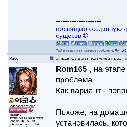
--------------------
посвящаю созданную да
существ ©
Поблагодарили за полезное сообщение:
Rom165
Koss
Отправлено:
7.11.2013 - 10:08:07 (post in topic: 4,
l
Rom165
, на этапе
проблема.
Как вариант - попр
Подарочек тот ещё...
Похоже, на домашн
Профиль
Группа: Global moderators
установилась, кот
Сообщений: 24019
Поблагодарили: 78340