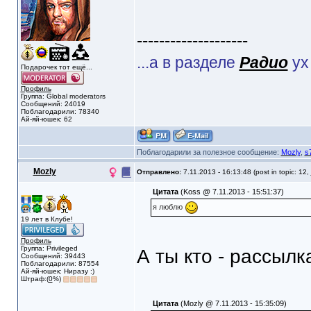
--------------------
...а в разделе
Радио
ух
Подарочек тот ещё...
Профиль
Группа: Global moderators
Сообщений: 24019
Поблагодарили: 78340
Ай-яй-юшек: 62
Поблагодарили за полезное сообщение:
Mozly
,
s
Mozly
Отправлено:
7.11.2013 - 16:13:48 (post in topic: 12,
Цитата
(Koss @ 7.11.2013 - 15:51:37)
я люблю
19 лет в Клубе!
Профиль
Группа: Privileged
А ты кто - рассыл
Сообщений: 39443
Поблагодарили: 87554
Ай-яй-юшек: Ниразу :)
Штраф:(
0
%)
Цитата
(Mozly @ 7.11.2013 - 15:35:09)