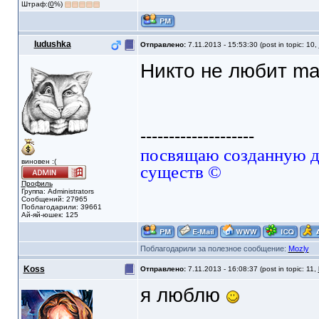
Штраф:(
0
%)
Iudushka
Отправлено:
7.11.2013 - 15:53:30 (post in topic: 10,
Никто не любит mai
--------------------
посвящаю созданную да
виновен :(
существ ©
Профиль
Группа: Administrators
Сообщений: 27965
Поблагодарили: 39661
Ай-яй-юшек: 125
Поблагодарили за полезное сообщение:
Mozly
Koss
Отправлено:
7.11.2013 - 16:08:37 (post in topic: 11,
я люблю