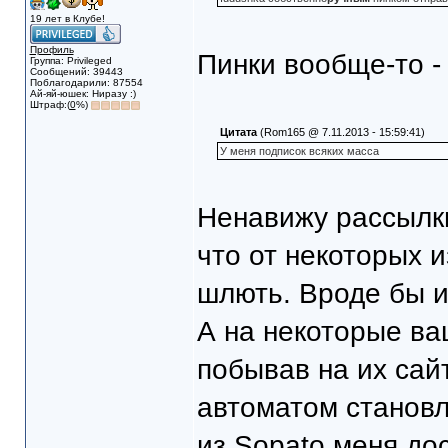
19 лет в Клубе!
Профиль
Пинки вообще-то -
Группа: Privileged
Сообщений: 39443
Поблагодарили: 87554
Ай-яй-юшек: Ниразу :)
Штраф:(
0
%)
Цитата
(Rom165 @ 7.11.2013 - 15:59:41)
У меня подписок всяких масса
Ненавижу рассылки
что от некоторых 
шлють. Вроде бы и
А на некоторые ва
побывав на их сайт
автоматом становл
из Sopato меня до