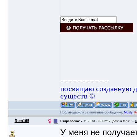
--------------------
посвящаю созданную да
существ ©
Поблагодарили за полезное сообщение:
Mozly
,
K
Rom165
Отправлено:
7.11.2013 - 02:02:17 (post in topic: 2,
l
У меня не получае