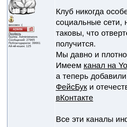
Клуб никогда особ
социальные сети, 
виновен :(
таковы, что отверт
Профиль
Группа: Administrators
Сообщений: 27965
получится.
Поблагодарили: 39661
Ай-яй-юшек: 125
Мы давно и плотн
Имеем
канал на Y
а теперь добавили 
ФейсБук
и отечест
вКонтакте
Все эти каналы и