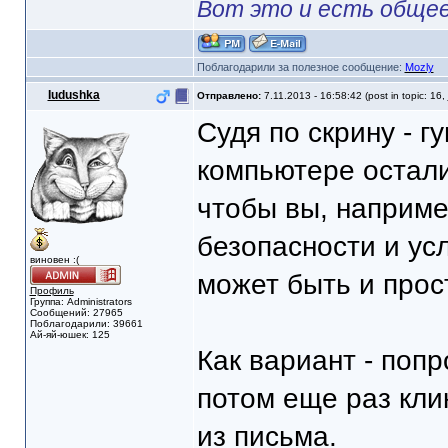
Вот это и есть общее
Поблагодарили за полезное сообщение:
Mozly
Iudushka
Отправлено:
7.11.2013 - 16:58:42 (post in topic: 16,
Судя по скрину - гу
компьютере остали
чтобы вы, наприме
безопасности и ус
виновен :(
может быть и прост
Профиль
Группа: Administrators
Сообщений: 27965
Поблагодарили: 39661
Ай-яй-юшек: 125
Как вариант - попр
потом еще раз кли
из письма.