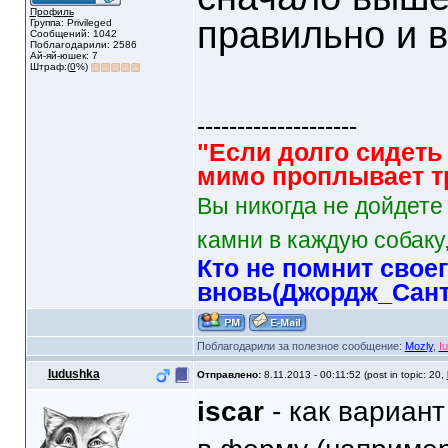
Профиль
правильно и 
Группа: Privileged
Сообщений: 1042
Поблагодарили: 2586
Ай-яй-юшек: 7
Штраф:(
0
%)
--------------------
"Если долго сидеть 
мимо проплывает тр
Вы никогда не дойдете
камни в каждую собаку,
Кто не помнит свое
вновь(Джордж_Сант
Поблагодарили за полезное сообщение:
Mozly
,
I
Iudushka
Отправлено:
8.11.2013 - 00:11:52 (post in topic: 20,
iscar
- как вариант