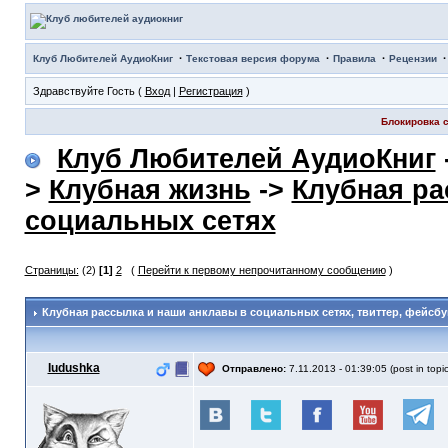
·
·
·
Клуб Любителей АудиоКниг
Текстовая версия форума
Правила
Рецензии
Здравствуйте Гость (
Вход
|
Регистрация
)
Блокировка с
Клуб Любителей АудиоКниг
>
Клубная жизнь
->
Клубная ра
социальных сетях
Страницы:
(2)
[1]
2
(
Перейти к первому непрочитанному сообщению
)
Клубная рассылка и наши анклавы в социальных сетях
, твиттер, фейсбу
Iudushka
Отправлено:
7.11.2013 - 01:39:05 (post in topi