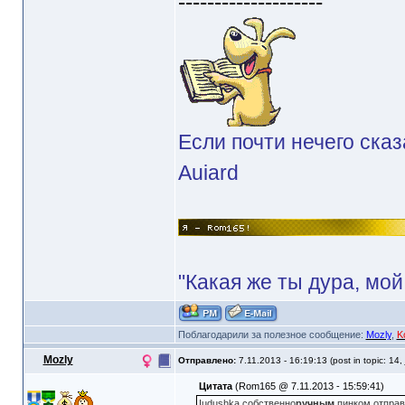
--------------------
Если почти нечего сказ
Auiard
"Какая же ты дура, мой
Поблагодарили за полезное сообщение:
Mozly
,
K
Mozly
Отправлено:
7.11.2013 - 16:19:13 (post in topic: 14,
Цитата
(Rom165 @ 7.11.2013 - 15:59:41)
Iudushka собственно
ручным
пинком отправ