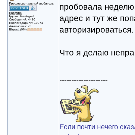
Профессиональный любитель
пробовала неделю 
Профиль
адрес и тут же поп
Группа: Privileged
Сообщений: 4486
Поблагодарили: 10974
Ай-яй-юшек: 25
авторизироваться.
Штраф:(
0
%)
Что я делаю непр
--------------------
Если почти нечего сказ