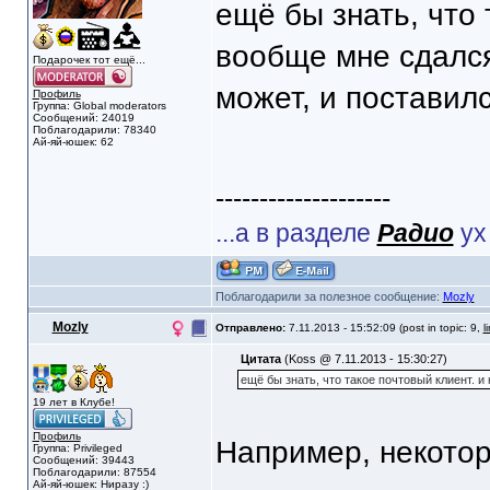
ещё бы знать, что 
вообще мне сдалс
Подарочек тот ещё...
может, и поставил
Профиль
Группа: Global moderators
Сообщений: 24019
Поблагодарили: 78340
Ай-яй-юшек: 62
--------------------
...а в разделе
Радио
ух
Поблагодарили за полезное сообщение:
Mozly
Mozly
Отправлено:
7.11.2013 - 15:52:09 (post in topic: 9,
l
Цитата
(Koss @ 7.11.2013 - 15:30:27)
ещё бы знать, что такое почтовый клиент. 
19 лет в Клубе!
Профиль
Например, некото
Группа: Privileged
Сообщений: 39443
Поблагодарили: 87554
Ай-яй-юшек: Ниразу :)