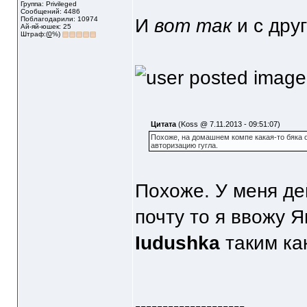
Группа: Privileged
Сообщений: 4486
Поблагодарили: 10974
И
вот так
и с друг
Ай-яй-юшек: 25
Штраф:(
0
%)
Цитата
(Koss @ 7.11.2013 - 09:51:07)
Похоже, на домашнем компе какая-то бяка 
авторизацию гугла.
Похоже. У меня дей
почту то я ввожу Я
Iudushka
таким ка
--------------------