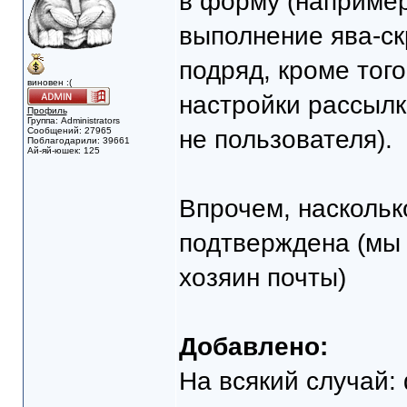
в форму (например
выполнение ява-скр
подряд, кроме того
виновен :(
настройки рассылк
Профиль
Группа: Administrators
Сообщений: 27965
не пользователя).
Поблагодарили: 39661
Ай-яй-юшек: 125
Впрочем, наскольк
подтверждена (мы 
хозяин почты)
Добавлено:
На всякий случай: 