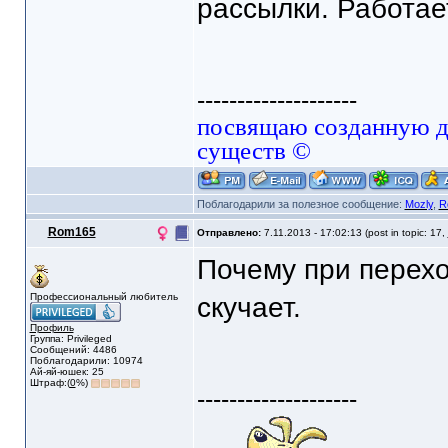
рассылки. Работае
--------------------
посвящаю созданную да
существ ©
Поблагодарили за полезное сообщение:
Mozly
,
R
Rom165
Отправлено:
7.11.2013 - 17:02:13 (post in topic: 17,
Почему при перехо
Профессиональный любитель
скучает.
Профиль
Группа: Privileged
Сообщений: 4486
Поблагодарили: 10974
Ай-яй-юшек: 25
Штраф:(
0
%)
--------------------