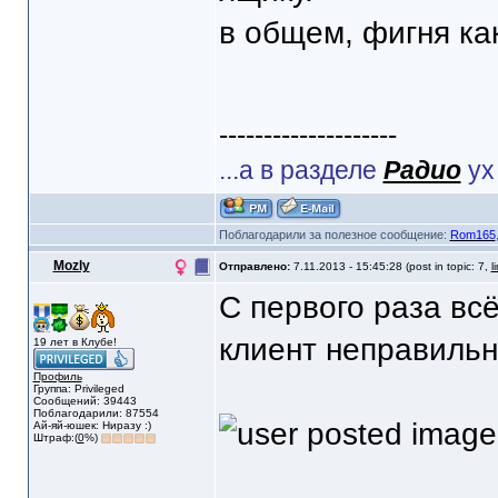
в общем, фигня как
--------------------
...а в разделе
Радио
ух
Поблагодарили за полезное сообщение:
Rom165
Mozly
Отправлено:
7.11.2013 - 15:45:28 (post in topic: 7,
l
С первого раза вс
клиент неправиль
19 лет в Клубе!
Профиль
Группа: Privileged
Сообщений: 39443
Поблагодарили: 87554
Ай-яй-юшек: Ниразу :)
Штраф:(
0
%)