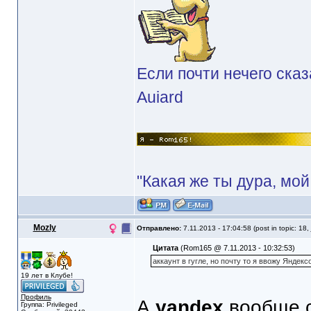
Если почти нечего сказ
Auiard
"Какая же ты дура, мой
Mozly
Отправлено:
7.11.2013 - 17:04:58 (post in topic: 18,
Цитата
(Rom165 @ 7.11.2013 - 10:32:53)
аккаунт в гугле, но почту то я ввожу Яндек
19 лет в Клубе!
Профиль
А
yandex
вообще 
Группа: Privileged