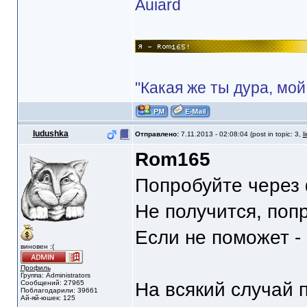
Auiard
"Какая же ты дура, мой
Iudushka
Отправлено:
7.11.2013 - 02:08:04 (post in topic: 3,
l
Rom165
Попробуйте через 
Не получится, поп
Если не поможет -
виновен :(
Профиль
Группа: Administrators
Сообщений: 27965
На всякий случай 
Поблагодарили: 39661
Ай-яй-юшек: 125