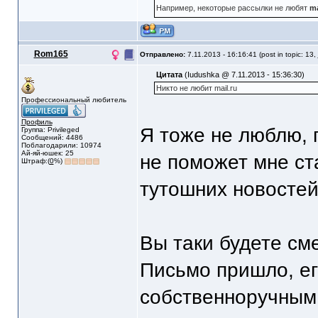
Например, некоторые рассылки не любят
ma
Rom165
Отправлено:
7.11.2013 - 16:16:41 (post in topic: 13,
Цитата
(Iudushka @ 7.11.2013 - 15:36:30)
Никто не любит mail.ru
Профессиональный любитель
Профиль
Я тоже не люблю, п
Группа: Privileged
Сообщений: 4486
Поблагодарили: 10974
Ай-яй-юшек: 25
не поможет мне ст
Штраф:(
0
%)
тутошних новостей
Вы таки будете сме
Письмо пришло, е
собственноручным 