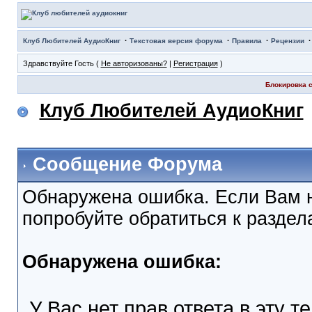
·
·
·
Клуб Любителей АудиоКниг
Текстовая версия форума
Правила
Рецензии
Здравствуйте Гость (
Не авторизованы?
|
Регистрация
)
Блокировка с
Клуб Любителей АудиоКниг
Сообщение Форума
Обнаружена ошибка. Если Вам 
попробуйте обратиться к разде
Обнаружена ошибка:
У Вас нет прав ответа в эту т