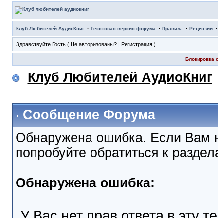
·
·
·
Клуб Любителей АудиоКниг
Текстовая версия форума
Правила
Рецензии
Здравствуйте Гость (
Не авторизованы?
|
Регистрация
)
Блокировка с
Клуб Любителей АудиоКниг
Сообщение Форума
Обнаружена ошибка. Если Вам 
попробуйте обратиться к разде
Обнаружена ошибка:
У Вас нет прав ответа в эту т