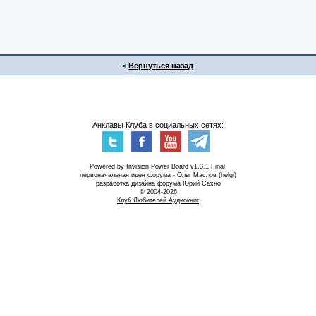
<
Вернуться назад
Анклавы Клуба в социальных сетях:
Powered by Invision Power Board v1.3.1 Final
первоначальная идея форума - Олег Маслов (helgi)
разработка дизайна форума Юрий Сахно
© 2004-2026
Клуб Любителей Аудиокниг