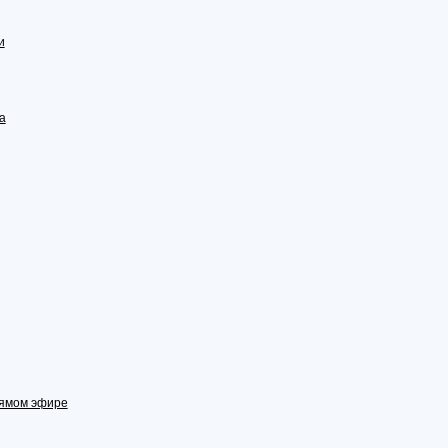
и
а
рямом эфире