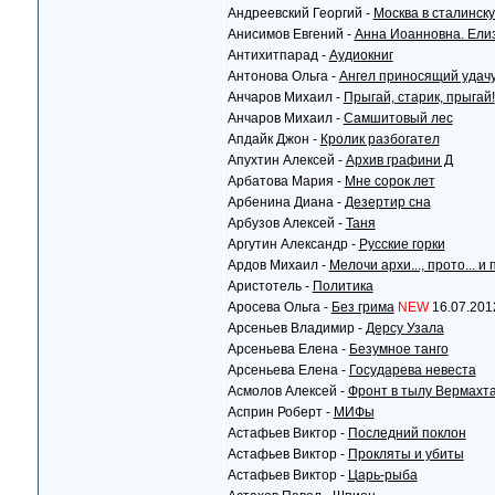
Андреевский Георгий -
Москва в сталинску
Анисимов Евгений -
Анна Иоанновна. Ели
Антихитпарад -
Аудиокниг
Антонова Ольга -
Ангел приносящий удач
Анчаров Михаил -
Прыгай, старик, прыгай!
Анчаров Михаил -
Самшитовый лес
Апдайк Джон -
Кролик разбогател
Апухтин Алексей -
Архив графини Д
Арбатова Мария -
Мне сорок лет
Арбенина Диана -
Дезертир сна
Арбузов Алексей -
Таня
Аргутин Александр -
Русские горки
Ардов Михаил -
Мелочи архи..., прото... 
Аристотель -
Политика
Аросева Ольга -
Без грима
NEW
16.07.201
Арсеньев Владимир -
Дерсу Узала
Арсеньева Елена -
Безумное танго
Арсеньева Елена -
Государева невеста
Асмолов Алексей -
Фронт в тылу Вермахт
Асприн Роберт -
МИФы
Астафьев Виктор -
Последний поклон
Астафьев Виктор -
Прокляты и убиты
Астафьев Виктор -
Царь-рыба