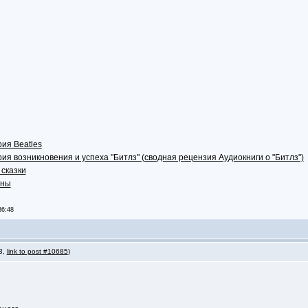
ия Beatles
ия возникновения и успеха "Битлз" (сводная рецензия Аудиокниги о "Битлз")
 сказки
аны
36:48
 3,
link to post #10685
)