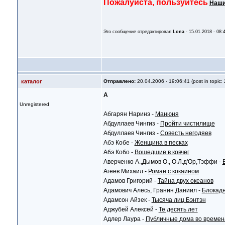
Пожалуйста, пользуйтесь
Наши
Это сообщение отредактировал
Lona
- 15.01.2018 - 08:
каталог
Отправлено:
20.04.2006 - 19:06:41 (post in topic:
А
Unregistered
Абгарян Наринэ -
Манюня
Абдуллаев Чингиз -
Пройти чистилище
Абдуллаев Чингиз -
Совесть негодяев
Абэ Кобе -
Женщина в песках
Абэ Кобо -
Вошедшие в ковчег
Аверченко А.,Дымов О., О.Л.д'Ор,Тэффи -
Агеев Михаил -
Роман с кокаином
Адамов Григорий -
Тайна двух океанов
Адамович Алесь, Гранин Даниил -
Блокадн
Адамсон Айзек -
Тысяча лиц Бэнтэн
Аджубей Алексей -
Те десять лет
Адлер Лаура -
Публичные дома во времен