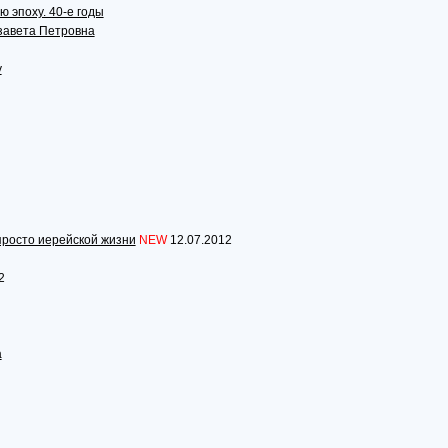
ю эпоху. 40-е годы
завета Петровна
у
и просто иерейской жизни
NEW
12.07.2012
2
а