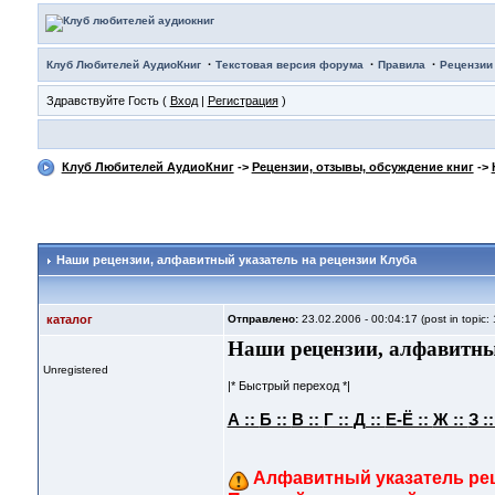
·
·
·
Клуб Любителей АудиоКниг
Текстовая версия форума
Правила
Рецензии
Здравствуйте Гость (
Вход
|
Регистрация
)
Клуб Любителей АудиоКниг
->
Рецензии, отзывы, обсуждение книг
->
Наши рецензии
, алфавитный указатель на рецензии Клуба
каталог
Отправлено:
23.02.2006 - 00:04:17 (post in topic:
Наши рецензии, алфавитны
Unregistered
|* Быстрый переход *|
А ::
Б ::
В ::
Г ::
Д ::
Е-Ё ::
Ж ::
З :
Алфавитный указатель рец