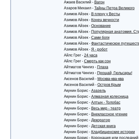
Ажаев Василий -
Вагон
Азаров Михаил -
Тайны Петра Великого
Азимов Айзек -
В плену у Весты
Азимов Айзек -
Конец вечности
Азимов Айзек -
Основание
Азимов Айзек -
Популярная анатомия. Стр
Азимов Айзек -
Сами боги
Азимов Айзек -
Фантастическое путешест
Азимов Айзек -
Я - робот
Айлс Грег -
24 часа
Айлс Грег -
Смерть как сон
Айтматов Чингиз -
Плаха
Айтматов Чингиз -
Прощай, Гюльсары!
Аксенов Василий -
Москва-ква-ква
Аксенов Василий -
Остров Крым
Акунин Борис -
Азазель
Акунин Борис -
Алмазная колесница
Акунин Борис -
Алтын - Толобас
Акунин Борис -
Весь мир - театр
Акунин Борис -
Внеклассное чтение
Акунин Борис -
Декоратор
Акунин Борис -
Детская книга
Акунин Борис -
Кладбищенские истории
Акунин Борис -
Коронация или последний