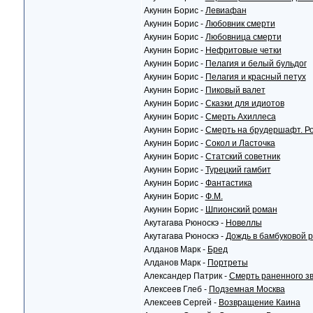
Акунин Борис -
Левиафан
Акунин Борис -
Любовник смерти
Акунин Борис -
Любовница смерти
Акунин Борис -
Нефритовые четки
Акунин Борис -
Пелагия и белый бульдог
Акунин Борис -
Пелагия и красный петух
Акунин Борис -
Пиковый валет
Акунин Борис -
Сказки для идиотов
Акунин Борис -
Смерть Ахиллеса
Акунин Борис -
Смерть на брудершафт. Р
Акунин Борис -
Сокол и Ласточка
Акунин Борис -
Статский советник
Акунин Борис -
Турецкий гамбит
Акунин Борис -
Фантастика
Акунин Борис -
Ф.М.
Акунин Борис -
Шпионский роман
Акутагава Рюноскэ -
Новеллы
Акутагава Рюноскэ -
Дождь в бамбуковой 
Алданов Марк -
Бред
Алданов Марк -
Портреты
Александер Патрик -
Смерть раненного зв
Алексеев Глеб -
Подземная Москва
Алексеев Сергей -
Возвращение Каина