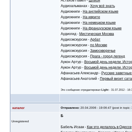
Астахов Павел -
Шпион
Аудиоальманах -
Хочу всё знать
Аудиокниги -
На английском языке
Аудиокниги -
На иврите
Аудиокниги -
На немецком языке
Аудиокниги -
На французском языке
Аудиогид -
Мистическая Москва
Аудиоэкскурсии -
Арбат
Аудиоэкскурсии -
по Москве
Аудиоэкскурсия -
Замоскворечье
Аудиоэкскурсия -
Прага - город легенд
Аукон Артур -
Восьмой день недели. Истор
Аукон Артур -
Восьмой день недели. Истор
Афанасьев Александр -
Русские заветные
Афанасьев Анатолий -
Первый визит сат
Это сообщение отредактировал
Light
- 31.07.2012 - 16:
каталог
Отправлено:
20.04.2006 - 19:06:47 (post in topic:
Б
Unregistered
Бабель Исаак -
Как это делалось в Одессе