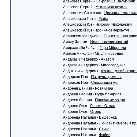
Алексеев Сергей -
Сокровища Валькирии
Алексеев Сергей -
Утоли моя печали
Алексиевич Светлана -
Цинковые мальчик
Алешковский Петр -
Рыба
Алешковский Юз -
Николай Николаевич
Алешковский Юз -
Тройка-семерка-туз
Аллингхэм Марджери -
Таинственная улик
Амаду Жоржи -
Исчезновение святой
Амирэджиби Чабуа -
Гора Мборгали
Амосов Николай -
Мысли и сердце
Андахази Федерико -
Анатом
Андахази Федерико -
Милосердные
Андахази Федерико -
Фламандский секрет
Андерсон Пол -
Патруль времени
Андерсон Пол -
Сломанный меч
Андреев Даниил -
Роза мира
Андреев Леонид -
Иуда Искариот
Андреев Леонид -
Проклятие зверя
Андреев Олег -
Россия: Отель
Андреев Олег -
Отель
Андреева Наталья -
Выдержка
Андреева Наталья -
Любовь и смерть в п
Андреева Наталья -
Стикс
Андреева Наталья -
Фобия