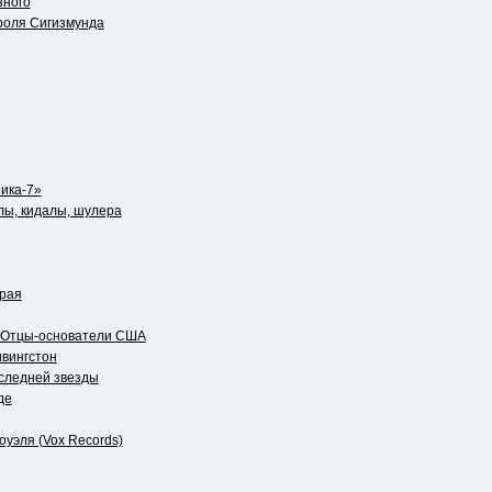
зного
роля Сигизмунда
ика-7»
лы, кидалы, шулера
 рая
. Отцы-основатели США
ивингстон
следней звезды
де
уэля (Vox Records)