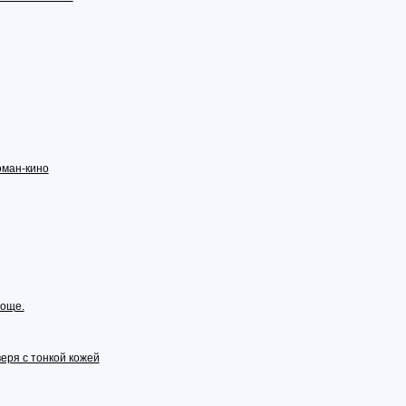
оман-кино
роще.
еря с тонкой кожей