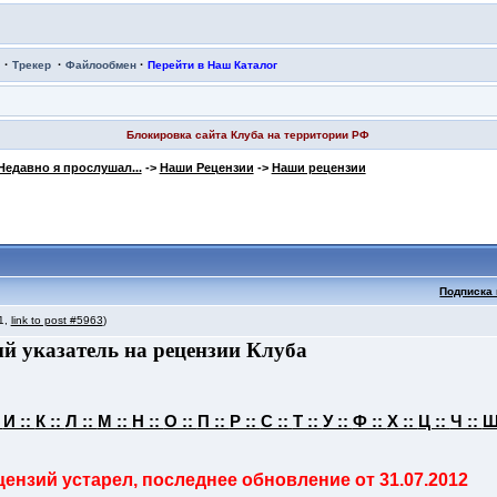
·
·
·
Трекер
Файлообмен
Перейти в Наш Каталог
Блокировка сайта Клуба на территории РФ
Недавно я прослушал...
->
Наши Рецензии
->
Наши рецензии
Подписка 
 1,
link to post #5963
)
й указатель на рецензии Клуба
:
И ::
К ::
Л ::
М ::
Н ::
О ::
П ::
Р ::
С ::
Т ::
У ::
Ф ::
Х ::
Ц ::
Ч ::
Ш
ензий устарел, последнее обновление от 31.07.2012