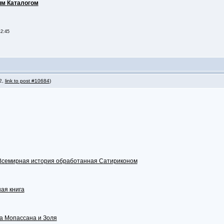
м Каталогом
42:45
 2,
link to post #10684
)
Всемирная история обработанная Сатириконом
ая книга
а Мопассана и Золя