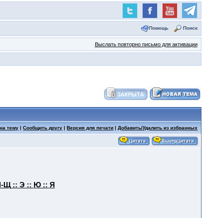
Помощь
Поиск
Выслать повторно письмо для активации
на тему
|
Сообщить другу
|
Версия для печати
|
Добавить/Удалить из избранных
-Щ ::
Э ::
Ю ::
Я