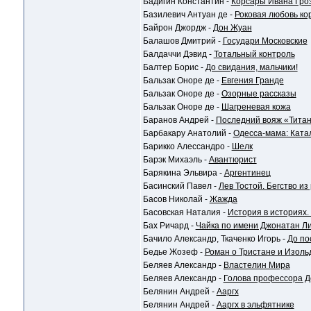
Бадигин Константин -
Корсары Ивана Гро
Базилевич Антуан де -
Роковая любовь ко
Байрон Джордж -
Дон Жуан
Балашов Дмитрий -
Государи Московские
Балдаччи Дэвид -
Тотальный контроль
Балтер Борис -
До свидания, мальчики!
Бальзак Оноре де -
Евгения Гранде
Бальзак Оноре де -
Озорные рассказы
Бальзак Оноре де -
Шагреневая кожа
Баранов Андрей -
Последний вояж «Титан
Барбакару Анатолий -
Одесса-мама: Ката
Барикко Алессандро -
Шелк
Барэк Михаэль -
Авантюрист
Барякина Эльвира -
Аргентинец
Басинский Павел -
Лев Тостой. Бегство из
Басов Николай -
Жажда
Басовская Наталия -
История в историях
Бах Ричард -
Чайка по имени Джонатан Л
Бачило Александр, Ткаченко Игорь -
До по
Бедье Жозеф -
Роман о Тристане и Изоль
Беляев Александр -
Властелин Мира
Беляев Александр -
Голова профессора До
Белянин Андрей -
Ааргх
Белянин Андрей -
Ааргх в эльфятнике