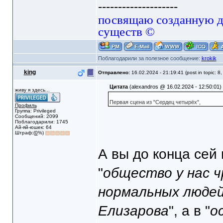
--------------------
посвящаю созданную да
существ ©
Поблагодарили за полезное сообщение:
krokik
king
Отправлено:
16.02.2024 - 21:19:41 (post in topic: 8
Цитата
(alexandros @ 16.02.2024 - 12:50:01)
живу я здесь...
Первая сцена из "Сердец четырёх",
Профиль
Группа: Privileged
Сообщений: 2099
Поблагодарили: 1745
Ай-яй-юшек: 64
Штраф:(
0
%)
А вы до конца сей 
"
общество у нас 
нормальных людей
Елизарова
", а в "
о