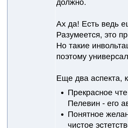
должно.
Ах да! Есть ведь ещ
Разумеется, это п
Но такие инвольтац
поэтому универсал
Еще два аспекта, 
Прекрасное чте
Пелевин - его а
Понятное жела
чистое эстетств