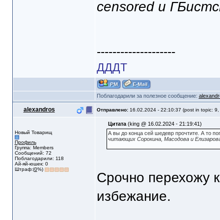
censored и ГБист
--------------------
ДДДТ
Поблагодарили за полезное сообщение:
alexandr
alexandros
Отправлено:
16.02.2024 - 22:10:37 (post in topic: 9
Цитата
(king @ 16.02.2024 - 21:19:41)
Новый Товарищ
А вы до конца сей шедевр прочтите. А то поп
читающих Сорокина, Масодова и Елизаров
Профиль
Группа: Members
Сообщений: 72
Поблагодарили: 118
Ай-яй-юшек: 0
Штраф:(
0
%)
Срочно перехожу к
избежание.