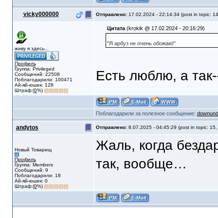
vicky000000
Отправлено:
17.02.2024 - 22:14:34 (post in topic: 1
Цитата
(krokik @ 17.02.2024 - 20:16:29)
"Я арбуз не очень обожаю!"
живу я здесь...
Профиль
Группа: Privileged
Есть люблю, а так--
Сообщений: 22508
Поблагодарили: 100471
Ай-яй-юшек: 128
Штраф:(
0
%)
Поблагодарили за полезное сообщение:
downund
andytos
Отправлено:
8.07.2025 - 04:45:29 (post in topic: 15
Жаль, когда безда
Новый Товарищ
так, вообще…
Профиль
Группа: Members
Сообщений: 9
Поблагодарили: 18
Ай-яй-юшек: 0
Штраф:(
0
%)