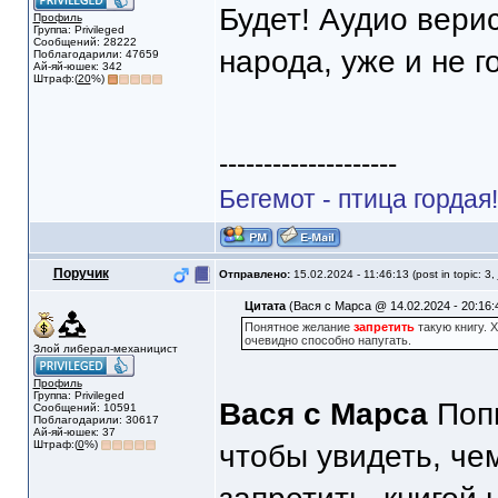
Будет! Аудио вери
Профиль
Группа: Privileged
Сообщений: 28222
народа, уже и не 
Поблагодарили: 47659
Ай-яй-юшек: 342
Штраф:(
20
%)
--------------------
Бегемот - птица гордая
Поручик
Отправлено:
15.02.2024 - 11:46:13 (post in topic: 3,
Цитата
(Вася с Марса @ 14.02.2024 - 20:16:
Понятное желание
запретить
такую книгу. 
очевидно способно напугать.
Злой либерал-механицист
Профиль
Группа: Privileged
Вася с Марса
Попы
Сообщений: 10591
Поблагодарили: 30617
Ай-яй-юшек: 37
Штраф:(
0
%)
чтобы увидеть, чем