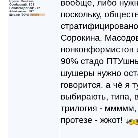
вообще, либо нужн
Группа: Members
Сообщений: 353
Поблагодарили: 216
Ай-яй-юшек: 197
поскольку, общест
Штраф:(
60
%)
стратифицировано
Сорокина, Масодов
нонконформистов 
90% стадо ПТУшн
шушеры нужно оста
говорится, а чё я 
выбирають, типа, в
трилогия - ммммм,
протезе - жжот!