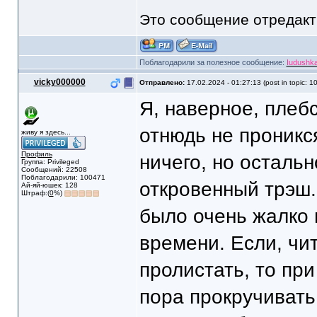
Это сообщение отредак
Поблагодарили за полезное сообщение:
Iudushk
vicky000000
Отправлено:
17.02.2024 - 01:27:13 (post in topic: 1
Я, наверное, плеб
отнюдь не проникся
живу я здесь...
Профиль
ничего, но остальн
Группа: Privileged
Сообщений: 22508
Поблагодарили: 100471
откровенный трэш.
Ай-яй-юшек: 128
Штраф:(
0
%)
было очень жалко 
времени. Если, чи
пролистать, то при
пора прокручивать,