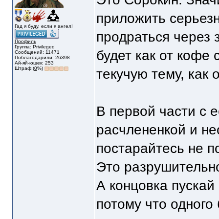
приложить серьезн
Гад я буду, если я ангел!
продраться через з
Профиль
Группа: Privileged
будет как от кофе
Сообщений: 11471
Поблагодарили: 26398
Ай-яй-юшек: 253
Штраф:(
0
%)
текучую тему, как 
В первой части с 
расчлененкой и н
постарайтесь не п
Это разрушительн
А концовка пускай
потому что одного 