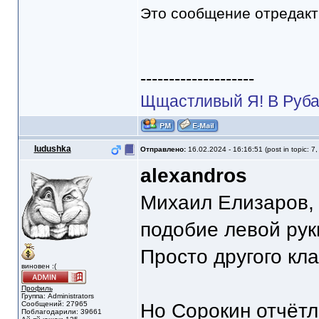
Это сообщение отредак
--------------------
Щщастливый Я! В Руба
Iudushka
Отправлено:
16.02.2024 - 16:16:51 (post in topic: 7
alexandros
Михаил Елизаров, 
подобие левой рук
Просто другого кл
виновен :(
Профиль
Группа: Administrators
Сообщений: 27965
Но Сорокин отчётл
Поблагодарили: 39661