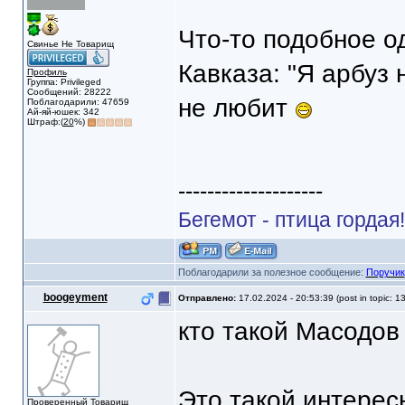
Что-то подобное о
Свинье Не Товарищ
Кавказа: "Я арбуз 
Профиль
Группа: Privileged
Сообщений: 28222
не любит
Поблагодарили: 47659
Ай-яй-юшек: 342
Штраф:(
20
%)
--------------------
Бегемот - птица гордая
Поблагодарили за полезное сообщение:
Поручик
boogeyment
Отправлено:
17.02.2024 - 20:53:39 (post in topic: 1
кто такой Масодов 
Это такой интерес
Проверенный Товарищ