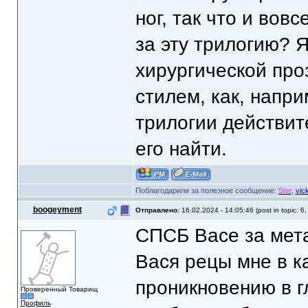
ног, так что и вов
за эту трилогию? 
хирургической про
стилем, как, напр
трилогии действит
его найти.
Поблагодарили за полезное сообщение:
Ster
,
vic
boogeyment
Отправлено:
16.02.2024 - 14:05:46 (post in topic: 6
СПСБ Васе за мета
Вася рецы мне в к
проникновению в г
Проверенный Товарищ
Профиль