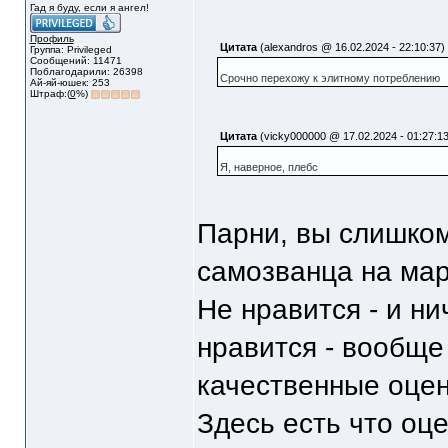
Гад я буду, если я ангел!
Профиль
Цитата
(alexandros @ 16.02.2024 - 22:10:37)
Группа: Privileged
Сообщений: 11471
Поблагодарили: 26398
Срочно перехожу к элитному потреблению
Ай-яй-юшек: 253
Штраф:(
0
%)
Цитата
(vicky000000 @ 17.02.2024 - 01:27:13
Я, наверное, плебс
Парни, вы слишком
самозванца на ма
Не нравится - и ни
нравится - вообще
качественные оцен
Здесь есть что оцен