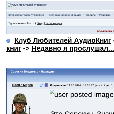
·
·
·
Клуб Любителей АудиоКниг
Текстовая версия форума
Правила
Рецензии
Здравствуйте Гость (
Вход
|
Регистрация
)
Блокировка с
Клуб Любителей АудиоКниг
книг
->
Недавно я прослушал..
Сорокин Владимир - Наследие
Вася с Марса
Отправлено:
14.02.2024 - 19:16:42 (post in topic: 1
Это Сорокин. Знач