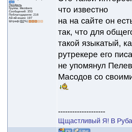
Профиль
что известно
Группа: Members
Сообщений: 353
Поблагодарили: 216
Ай-яй-юшек: 197
на на сайте он ес
Штраф:(
60
%)
так, что для обще
такой языкатый, ка
рутрекере его пис
не упомянул Пелеви
Масодов со своими
--------------------
Щщастливый Я! В Руба