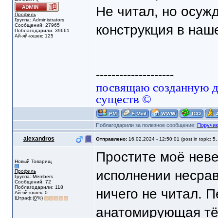
Не читал, но осуж
Профиль
Группа: Administrators
Сообщений: 27965
конструкция в наш
Поблагодарили: 39661
Ай-яй-юшек: 125
--------------------
посвящаю созданную да
существ ©
Поблагодарили за полезное сообщение:
Поручик
alexandros
Отправлено:
16.02.2024 - 12:50:01 (post in topic: 5
Простите моё неве
Новый Товарищ
исполнении несра
Профиль
Группа: Members
Сообщений: 72
Поблагодарили: 118
ничего не читал. П
Ай-яй-юшек: 0
Штраф:(
0
%)
анатомирующая тё