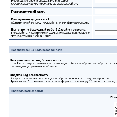
Необходимо ввести
реальный
e-mail адрес
Мы не гарантируем доставку на адреса Мэйл.Ру
Повторите e-mail адрес
Вы слушаете аудиокниги?
обязательный вопрос, пожалуйста, отвечайте односложно
Вы точно не бездушный робот? Давайте проверим.
Пожалуйста, укажите имя и фамилию графа, написавшего
четырехтомник "Война и мир"
Подтверждение кода безопасности
Ваш уникальный код безопасности
Если Вы не видите никаких чисел или видите битое изображение, обратитесь к
форума для устранения проблемы.
Введите код безопасности
Введите 6 числовых знаков кода, отображённых выше в виде изображения.
Примечание: Это только в численном формате, к примеру '0' является нулём, а 
Правила пользования
Проч