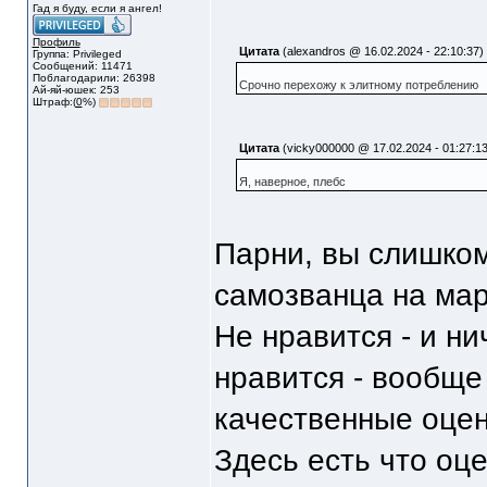
Гад я буду, если я ангел!
Профиль
Цитата
(alexandros @ 16.02.2024 - 22:10:37)
Группа: Privileged
Сообщений: 11471
Поблагодарили: 26398
Срочно перехожу к элитному потреблению
Ай-яй-юшек: 253
Штраф:(
0
%)
Цитата
(vicky000000 @ 17.02.2024 - 01:27:13
Я, наверное, плебс
Парни, вы слишком
самозванца на ма
Не нравится - и ни
нравится - вообще
качественные оцен
Здесь есть что оцен