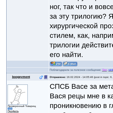
ног, так что и вов
за эту трилогию? 
хирургической про
стилем, как, напр
трилогии действит
его найти.
Поблагодарили за полезное сообщение:
Ster
,
vic
boogeyment
Отправлено:
16.02.2024 - 14:05:46 (post in topic: 6
СПСБ Васе за мета
Вася рецы мне в к
проникновению в г
Проверенный Товарищ
Профиль