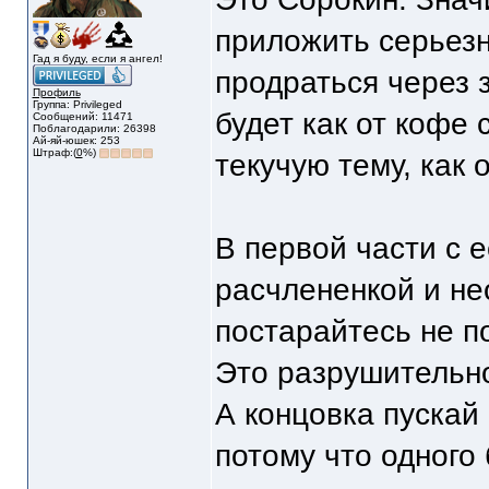
приложить серьезн
Гад я буду, если я ангел!
продраться через з
Профиль
Группа: Privileged
будет как от кофе
Сообщений: 11471
Поблагодарили: 26398
Ай-яй-юшек: 253
Штраф:(
0
%)
текучую тему, как 
В первой части с 
расчлененкой и н
постарайтесь не п
Это разрушительн
А концовка пускай
потому что одного 