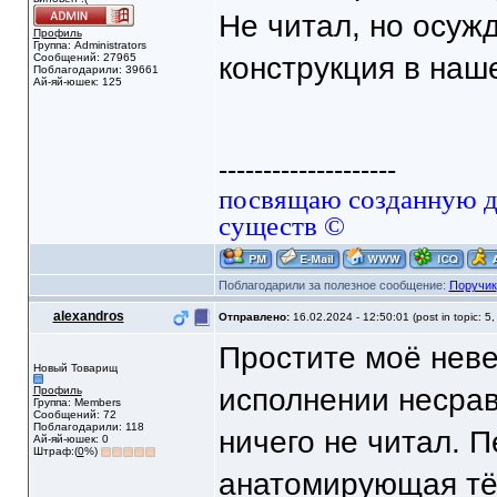
Не читал, но осуж
Профиль
Группа: Administrators
Сообщений: 27965
конструкция в наш
Поблагодарили: 39661
Ай-яй-юшек: 125
--------------------
посвящаю созданную да
существ ©
Поблагодарили за полезное сообщение:
Поручик
alexandros
Отправлено:
16.02.2024 - 12:50:01 (post in topic: 5
Простите моё неве
Новый Товарищ
исполнении несра
Профиль
Группа: Members
Сообщений: 72
Поблагодарили: 118
ничего не читал. П
Ай-яй-юшек: 0
Штраф:(
0
%)
анатомирующая тё