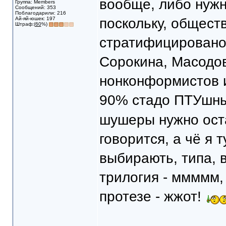
вообще, либо нужн
Группа: Members
Сообщений: 353
Поблагодарили: 216
Ай-яй-юшек: 197
поскольку, общест
Штраф:(
60
%)
стратифицировано
Сорокина, Масодов
нонконформистов 
90% стадо ПТУшн
шушеры нужно оста
говорится, а чё я 
выбирають, типа, в
трилогия - ммммм,
протезе - жжот!