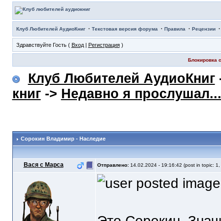
·
·
·
Клуб Любителей АудиоКниг
Текстовая версия форума
Правила
Рецензии
Здравствуйте Гость (
Вход
|
Регистрация
)
Блокировка с
Клуб Любителей АудиоКниг
книг
->
Недавно я прослушал..
Сорокин Владимир - Наследие
Вася с Марса
Отправлено:
14.02.2024 - 19:16:42 (post in topic: 1
Это Сорокин. Знач