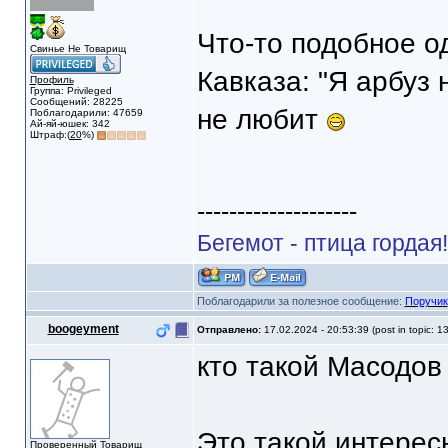
Что-то подобное о
Свинье Не Товарищ
Кавказа: "Я арбуз 
Профиль
Группа: Privileged
Сообщений: 28225
не любит
Поблагодарили: 47659
Ай-яй-юшек: 342
Штраф:(
20
%)
--------------------
Бегемот - птица гордая
Поблагодарили за полезное сообщение:
Поручик
boogeyment
Отправлено:
17.02.2024 - 20:53:39 (post in topic: 1
кто такой Масодов 
Это такой интерес
Проверенный Товарищ