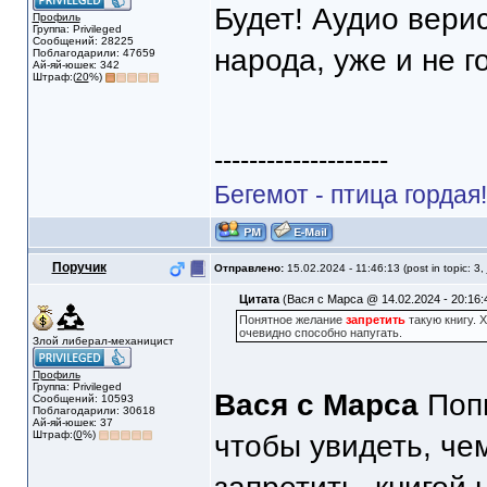
Будет! Аудио вери
Профиль
Группа: Privileged
Сообщений: 28225
народа, уже и не 
Поблагодарили: 47659
Ай-яй-юшек: 342
Штраф:(
20
%)
--------------------
Бегемот - птица гордая
Поручик
Отправлено:
15.02.2024 - 11:46:13 (post in topic: 3,
Цитата
(Вася с Марса @ 14.02.2024 - 20:16:
Понятное желание
запретить
такую книгу. 
очевидно способно напугать.
Злой либерал-механицист
Профиль
Группа: Privileged
Вася с Марса
Попы
Сообщений: 10593
Поблагодарили: 30618
Ай-яй-юшек: 37
Штраф:(
0
%)
чтобы увидеть, чем