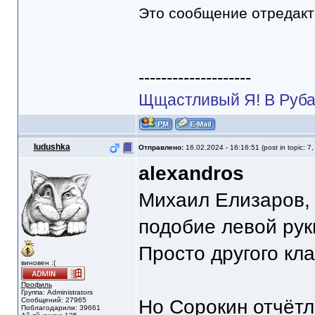
Это сообщение отредак
--------------------
Щщастливый Я! В Руба
Iudushka
Отправлено:
16.02.2024 - 16:16:51 (post in topic: 7
alexandros
Михаил Елизаров, 
подобие левой рук
Просто другого кл
виновен :(
Профиль
Группа: Administrators
Сообщений: 27965
Но Сорокин отчётл
Поблагодарили: 39661