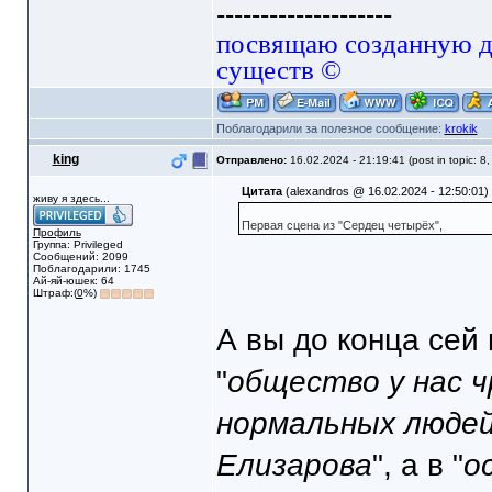
--------------------
посвящаю созданную да
существ ©
Поблагодарили за полезное сообщение:
krokik
king
Отправлено:
16.02.2024 - 21:19:41 (post in topic: 8
Цитата
(alexandros @ 16.02.2024 - 12:50:01)
живу я здесь...
Первая сцена из "Сердец четырёх",
Профиль
Группа: Privileged
Сообщений: 2099
Поблагодарили: 1745
Ай-яй-юшек: 64
Штраф:(
0
%)
А вы до конца сей 
"
общество у нас 
нормальных людей
Елизарова
", а в "
о