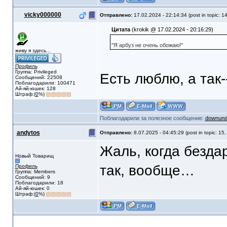
vicky000000
Отправлено:
17.02.2024 - 22:14:34 (post in topic: 1
Цитата
(krokik @ 17.02.2024 - 20:16:29)
"Я арбуз не очень обожаю!"
живу я здесь...
Профиль
Группа: Privileged
Есть люблю, а так--
Сообщений: 22508
Поблагодарили: 100471
Ай-яй-юшек: 128
Штраф:(
0
%)
Поблагодарили за полезное сообщение:
downund
andytos
Отправлено:
8.07.2025 - 04:45:29 (post in topic: 15
Жаль, когда безда
Новый Товарищ
так, вообще…
Профиль
Группа: Members
Сообщений: 9
Поблагодарили: 18
Ай-яй-юшек: 0
Штраф:(
0
%)