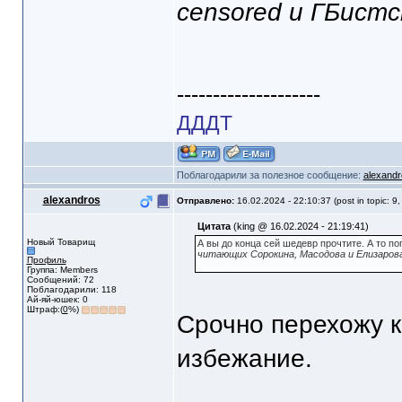
censored и ГБист
--------------------
ДДДТ
Поблагодарили за полезное сообщение:
alexandr
alexandros
Отправлено:
16.02.2024 - 22:10:37 (post in topic: 9
Цитата
(king @ 16.02.2024 - 21:19:41)
Новый Товарищ
А вы до конца сей шедевр прочтите. А то поп
читающих Сорокина, Масодова и Елизаров
Профиль
Группа: Members
Сообщений: 72
Поблагодарили: 118
Ай-яй-юшек: 0
Штраф:(
0
%)
Срочно перехожу к
избежание.