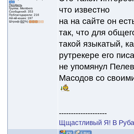
Профиль
что известно
Группа: Members
Сообщений: 353
Поблагодарили: 216
Ай-яй-юшек: 197
на на сайте он ес
Штраф:(
60
%)
так, что для обще
такой языкатый, ка
рутрекере его пис
не упомянул Пелеви
Масодов со своими
--------------------
Щщастливый Я! В Руба