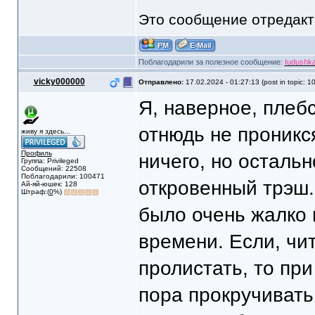
Это сообщение отредак
Поблагодарили за полезное сообщение:
Iudushk
vicky000000
Отправлено:
17.02.2024 - 01:27:13 (post in topic: 1
Я, наверное, плеб
отнюдь не проникся
живу я здесь...
Профиль
ничего, но остальн
Группа: Privileged
Сообщений: 22508
Поблагодарили: 100471
откровенный трэш.
Ай-яй-юшек: 128
Штраф:(
0
%)
было очень жалко 
времени. Если, чи
пролистать, то при
пора прокручивать,