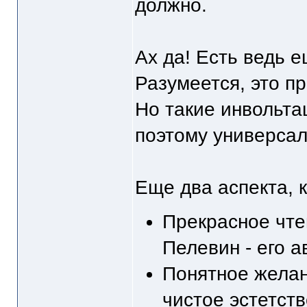
должно.
Ах да! Есть ведь ещ
Разумеется, это п
Но такие инвольтац
поэтому универсал
Еще два аспекта, 
Прекрасное чте
Пелевин - его а
Понятное жела
чистое эстетств