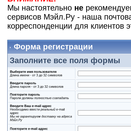
Мы настоятельно
не
рекомендуем
сервисов Мэйл.Ру - наша почтов
корреспонденции для клиентов э
Форма регистрации
Заполните все поля формы
Выберите имя пользователя
Длина имени - от 3 до 32 символов
Введите пароль
Длина пароля - от 3 до 32 символов
Повторите пароль
Пароли должны
полностью совпадать
Введите Ваш e-mail адрес
Необходимо ввести
реальный
e-mail
адрес
Мы не гарантируем доставку на адреса
Мэйл.Ру
Повторите e-mail адрес