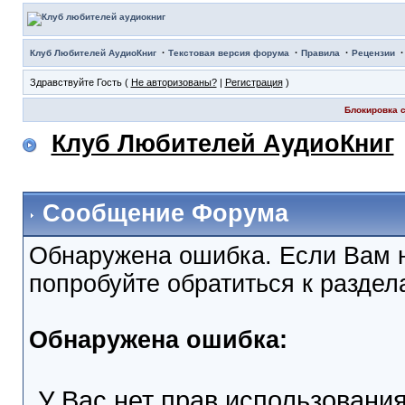
·
·
·
Клуб Любителей АудиоКниг
Текстовая версия форума
Правила
Рецензии
Здравствуйте Гость (
Не авторизованы?
|
Регистрация
)
Блокировка с
Клуб Любителей АудиоКниг
Сообщение Форума
Обнаружена ошибка. Если Вам 
попробуйте обратиться к разде
Обнаружена ошибка:
У Вас нет прав использовани