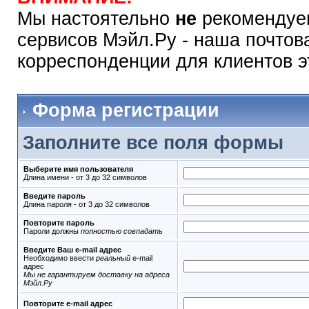
Мы настоятельно
не
рекомендуем
сервисов Мэйл.Ру - наша почтов
корреспонденции для клиентов э
Форма регистрации
Заполните все поля формы
Выберите имя пользователя
Длина имени - от 3 до 32 символов
Введите пароль
Длина пароля - от 3 до 32 символов
Повторите пароль
Пароли должны
полностью совпадать
Введите Ваш e-mail адрес
Необходимо ввести
реальный
e-mail
адрес
Мы не гарантируем доставку на адреса
Мэйл.Ру
Повторите e-mail адрес