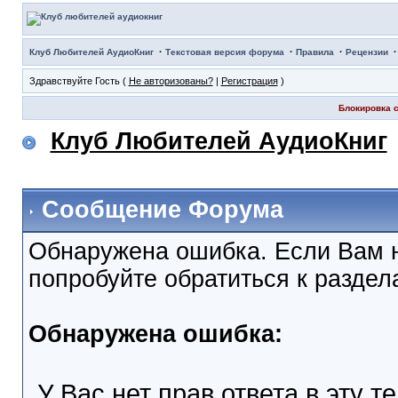
·
·
·
Клуб Любителей АудиоКниг
Текстовая версия форума
Правила
Рецензии
Здравствуйте Гость (
Не авторизованы?
|
Регистрация
)
Блокировка с
Клуб Любителей АудиоКниг
Сообщение Форума
Обнаружена ошибка. Если Вам 
попробуйте обратиться к разде
Обнаружена ошибка:
У Вас нет прав ответа в эту т