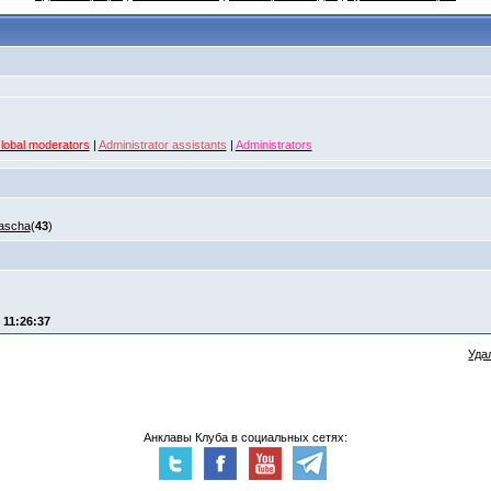
lobal moderators
|
Administrator assistants
|
Administrators
ascha
(
43
)
- 11:26:37
Уда
Анклавы Клуба в социальных сетях: