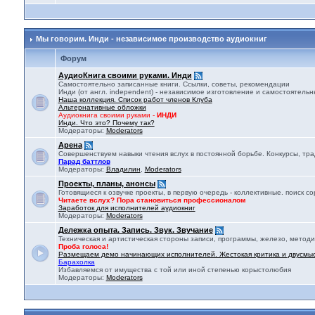
Мы говорим. Инди - независимое производство аудиокниг
Форум
АудиоКнига своими руками. Инди
Самостоятельно записанные книги. Ссылки, советы, рекомендации
Инди (от англ. independent) - независимое изготовление и самостоятельны
Наша коллекция. Список работ членов Клуба
Альтернативные обложки
Аудиокнига своими руками -
ИНДИ
Инди. Что это? Почему так?
Модераторы:
Moderators
Арена
Совершенствуем навыки чтения вслух в постоянной борьбе. Конкурсы, тр
Парад баттлов
Модераторы:
Владилин
,
Moderators
Проекты, планы, анонсы
Готовящиеся к озвучке проекты, в первую очередь - коллективные. поиск 
Читаете вслух? Пора становиться профессионалом
Заработок для исполнителей аудиокниг
Модераторы:
Moderators
Дележка опыта. Запись. Звук. Звучание
Техническая и артистическая стороны записи, программы, железо, методи
Проба голоса!
Размещаем демо начинающих исполнителей. Жестокая критика и двусмы
Барахолка
Избавляемся от имущества с той или иной степенью корыстолюбия
Модераторы:
Moderators