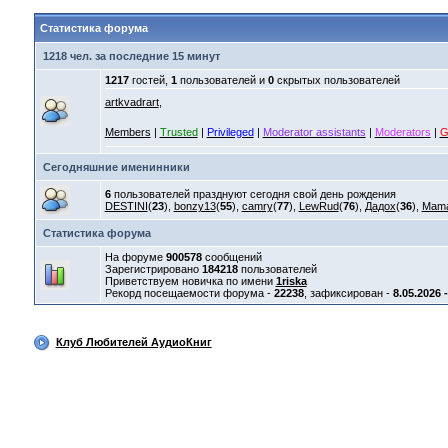
Статистика форума
1218 чел. за последние 15 минут
1217
гостей,
1
пользователей и
0
скрытых пользователей
artkvadrart
,
Members
|
Trusted
|
Privileged
|
Moderator assistants
|
Moderators
|
G
Сегодняшние именинники
6
пользователей празднуют сегодня свой день рождения
DESTINI
(
23
),
bonzy13
(
55
),
camry
(
77
),
LewRud
(
76
),
Дадох
(
36
),
Mam
Статистика форума
На форуме
900578
сообщений
Зарегистрировано
184218
пользователей
Приветствуем новичка по имени
1riska
Рекорд посещаемости форума -
22238
, зафиксирован -
8.05.2026 
Клуб Любителей АудиоКниг