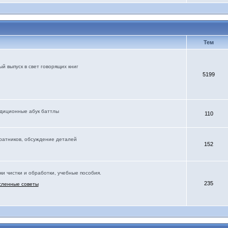
Тем
й выпуск в свет говорящих книг
5199
адиционные абук баттлы
110
соратников, обсуждение деталей
152
ки чистки и обработки, учебные пособия.
235
сленные советы