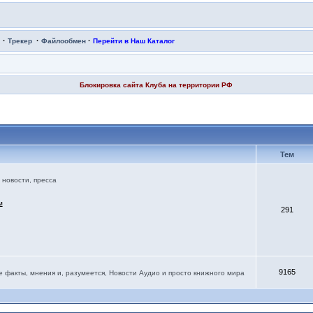
·
·
·
Трекер
Файлообмен
Перейти в Наш Каталог
Блокировка сайта Клуба на территории РФ
Тем
новости, пресса
м
291
9165
е факты, мнения и, разумеется, Новости Аудио и просто книжного мира