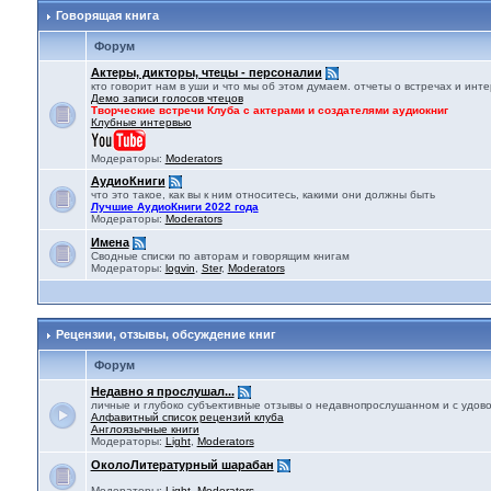
Говорящая книга
Форум
Актеры, дикторы, чтецы - персоналии
кто говорит нам в уши и что мы об этом думаем. отчеты о встречах и ин
Демо записи голосов чтецов
Творческие встречи Клуба с актерами и создателями аудиокниг
Клубные интервью
Модераторы:
Moderators
АудиоКниги
что это такое, как вы к ним относитесь, какими они должны быть
Лучшие АудиоКниги 2022 года
Модераторы:
Moderators
Имена
Сводные списки по авторам и говорящим книгам
Модераторы:
logvin
,
Ster
,
Moderators
Рецензии, отзывы, обсуждение книг
Форум
Недавно я прослушал...
личные и глубоко субъективные отзывы о недавнопрослушанном и с удов
Алфавитный список рецензий клуба
Англоязычные книги
Модераторы:
Light
,
Moderators
ОколоЛитературный шарабан
Модераторы:
Light
,
Moderators