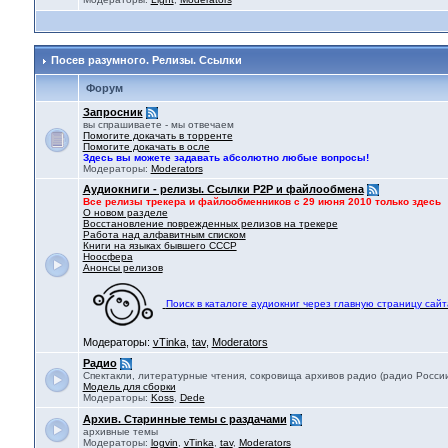
Посев разумного. Релизы. Ссылки
Форум
Запросник
вы спрашиваете - мы отвечаем
Помогите докачать в торренте
Помогите докачать в осле
Здесь вы можете задавать абсолютно любые вопросы!
Модераторы:
Moderators
Аудиокниги - релизы. Ссылки P2P и файлообмена
Все релизы трекера и файлообменников с 29 июня 2010 только здесь
О новом разделе
Восстановление поврежденных релизов на трекере
Работа над алфавитным списком
Книги на языках бывшего СССР
Ноосфера
Анонсы релизов
Поиск в каталоге аудиокниг через главную страницу сайт
Модераторы:
vTinka
,
tav
,
Moderators
Радио
Спектакли, литературные чтения, сокровища архивов радио (радио России,
Модель для сборки
Модераторы:
Koss
,
Dede
Архив. Старинные темы с раздачами
архивные темы
Модераторы:
logvin
,
vTinka
,
tav
,
Moderators