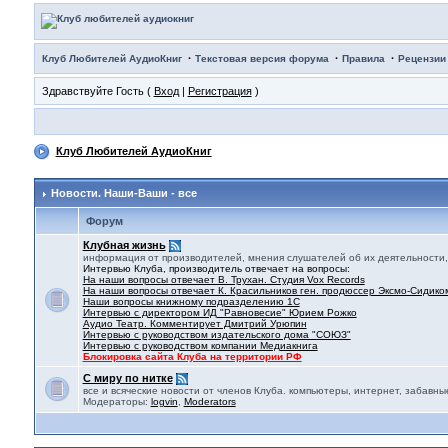
·
·
·
Клуб Любителей АудиоКниг
Текстовая версия форума
Правила
Рецензии
Здравствуйте Гость (
Вход
|
Регистрация
)
Клуб Любителей АудиоКниг
Новости. Наши-Ваши - все
Форум
Клубная жизнь
информация от производителей, мнения слушателей об их деятельности, 
Интервью Клуба, производитель отвечает на вопросы:
На наши вопросы отвечает В. Трухан. Студия Vox Records
На наши вопросы отвечает К. Красильников ген. продюссер Эксмо-Сидико
Наши вопросы книжному подразделению 1С
Интервью с директором ИД "Равновесие" Юрием Рожко
Аудио Театр. Комментирует Дмитрий Урюпин
Интервью с руководством издательского дома "СОЮЗ"
Интервью с руководством компании Медиакнига
Блокировка сайта Клуба на территории РФ
С миру по нитке
все и всяческие новости от членов Клуба. компьютеры, интернет, забавны
Модераторы:
logvin
,
Moderators