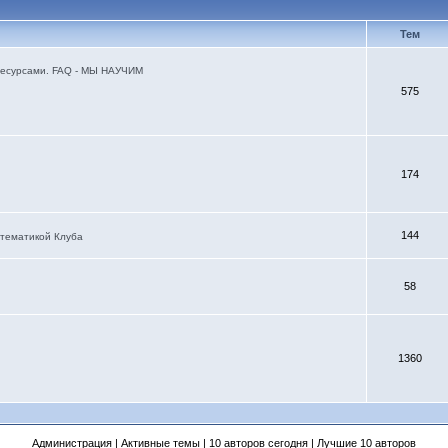
Тем
я ресурсами. FAQ - МЫ НАУЧИМ
575
174
144
 тематикой Клуба
58
1360
Администрация
|
Активные темы
|
10 авторов сегодня
|
Лучшие 10 авторов