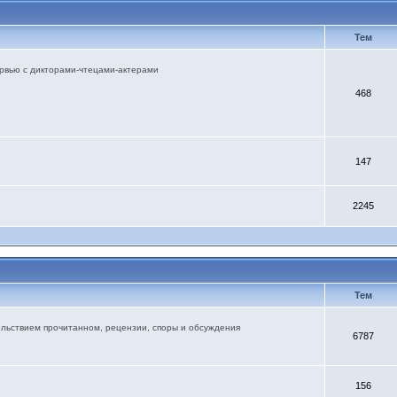
Тем
тервью с дикторами-чтецами-актерами
468
147
2245
Тем
ольствием прочитанном, рецензии, споры и обсуждения
6787
156