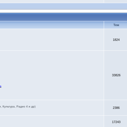
Тем
1824
33826
а
 Культура, Радио 4 и др)
2386
17243