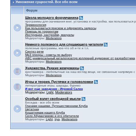
Умножение сущностей. Все обо всем
Форум
Школа молодого форумчанина
программы для скачивания книг. установка и настройка. как пользоватьс
Терминология
Как пользоваться поиском и оформлять запросы
Помощь по торрентам
Инструкции, настройки, мануалы
Модераторы:
Moderators
Немного полезного для слушающего читателя
полезные программы, кое-что об и-те и т.п.
Синтез речи
Mp3 плееры - советы по выбору
ABC универсальный каталогизатор коллекций аудиокниг от разработчика
Модераторы:
Moderators
Художества. Редкие жемчужины
кунсткамера - любопытные на наш взгляд вещи, не связанные напрямую с
Модераторы:
Moderators
Игры и теория. Пустячки и головоломки
литературные игры, шарады, буримэ
И вот еще заведение - Игровой Салон
Модераторы:
Light
,
Moderators
Особый взлет свободной мысли
Беседка - все обо всем
Глазами нашими. Путешественники Клуба
Цитатник
Кошатникам нашего Клуба
Село Абуканчиково и его обитатели
Модераторы:
Light
,
trya
,
Moderators