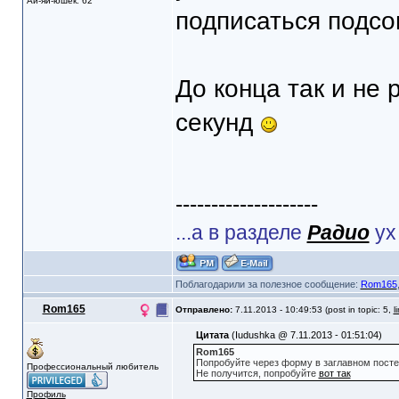
Ай-яй-юшек: 62
подписаться подсо
До конца так и не 
секунд
--------------------
...а в разделе
Радио
ух
Поблагодарили за полезное сообщение:
Rom165
Rom165
Отправлено:
7.11.2013 - 10:49:53 (post in topic: 5,
l
Цитата
(Iudushka @ 7.11.2013 - 01:51:04)
Rom165
Попробуйте через форму в заглавном посте
Профессиональный любитель
Не получится, попробуйте
вот так
Профиль