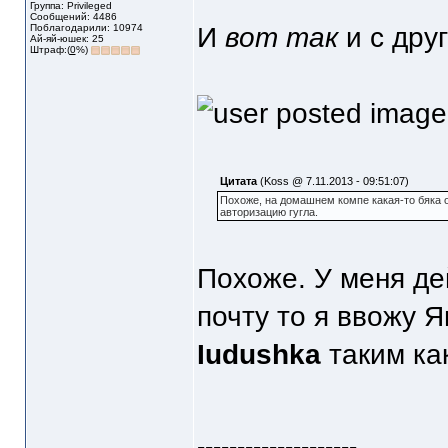
Группа: Privileged
Сообщений: 4486
Поблагодарили: 10974
И
вот так
и с друг
Ай-яй-юшек: 25
Штраф:(
0
%)
Цитата
(Koss @ 7.11.2013 - 09:51:07)
Похоже, на домашнем компе какая-то бяка 
авторизацию гугла.
Похоже. У меня дей
почту то я ввожу Я
Iudushka
таким ка
--------------------