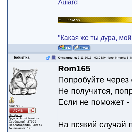
Auiard
"Какая же ты дура, мой
Iudushka
Отправлено:
7.11.2013 - 02:08:04 (post in topic: 3,
l
Rom165
Попробуйте через 
Не получится, поп
Если не поможет -
виновен :(
Профиль
Группа: Administrators
Сообщений: 27965
На всякий случай 
Поблагодарили: 39661
Ай-яй-юшек: 125