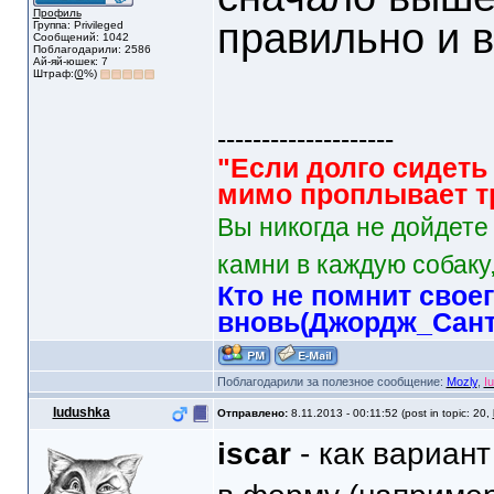
Профиль
правильно и 
Группа: Privileged
Сообщений: 1042
Поблагодарили: 2586
Ай-яй-юшек: 7
Штраф:(
0
%)
--------------------
"Если долго сидеть 
мимо проплывает тр
Вы никогда не дойдете
камни в каждую собаку,
Кто не помнит свое
вновь(Джордж_Сант
Поблагодарили за полезное сообщение:
Mozly
,
I
Iudushka
Отправлено:
8.11.2013 - 00:11:52 (post in topic: 20,
iscar
- как вариант