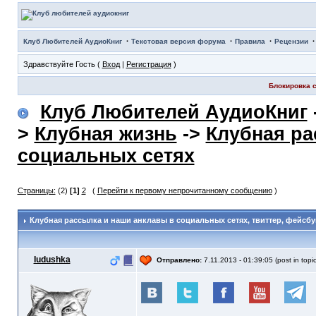
·
·
·
Клуб Любителей АудиоКниг
Текстовая версия форума
Правила
Рецензии
Здравствуйте Гость (
Вход
|
Регистрация
)
Блокировка с
Клуб Любителей АудиоКниг
>
Клубная жизнь
->
Клубная ра
социальных сетях
Страницы:
(2)
[1]
2
(
Перейти к первому непрочитанному сообщению
)
Клубная рассылка и наши анклавы в социальных сетях
, твиттер, фейсбу
Iudushka
Отправлено:
7.11.2013 - 01:39:05 (post in topi