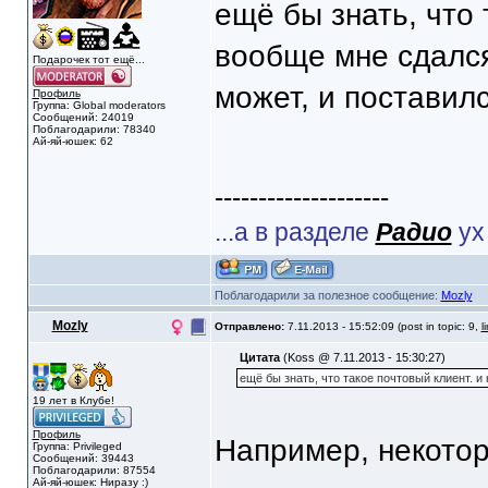
ещё бы знать, что 
вообще мне сдалс
Подарочек тот ещё...
может, и поставил
Профиль
Группа: Global moderators
Сообщений: 24019
Поблагодарили: 78340
Ай-яй-юшек: 62
--------------------
...а в разделе
Радио
ух
Поблагодарили за полезное сообщение:
Mozly
Mozly
Отправлено:
7.11.2013 - 15:52:09 (post in topic: 9,
l
Цитата
(Koss @ 7.11.2013 - 15:30:27)
ещё бы знать, что такое почтовый клиент. 
19 лет в Клубе!
Профиль
Например, некото
Группа: Privileged
Сообщений: 39443
Поблагодарили: 87554
Ай-яй-юшек: Ниразу :)