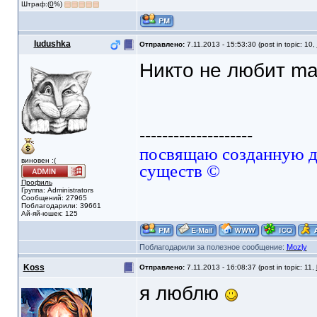
Штраф:(
0
%)
Iudushka
Отправлено:
7.11.2013 - 15:53:30 (post in topic: 10,
Никто не любит mai
--------------------
посвящаю созданную да
виновен :(
существ ©
Профиль
Группа: Administrators
Сообщений: 27965
Поблагодарили: 39661
Ай-яй-юшек: 125
Поблагодарили за полезное сообщение:
Mozly
Koss
Отправлено:
7.11.2013 - 16:08:37 (post in topic: 11,
я люблю