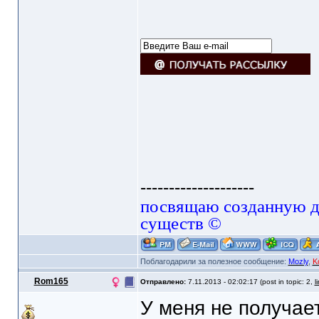
--------------------
посвящаю созданную да
существ ©
Поблагодарили за полезное сообщение:
Mozly
,
K
Rom165
Отправлено:
7.11.2013 - 02:02:17 (post in topic: 2,
l
У меня не получае