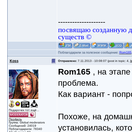
--------------------
посвящаю созданную да
существ ©
Поблагодарили за полезное сообщение:
Rom165
Koss
Отправлено:
7.11.2013 - 10:08:07 (post in topic: 4,
l
Rom165
, на этапе
проблема.
Как вариант - попр
Подарочек тот ещё...
Похоже, на домашн
Профиль
Группа: Global moderators
установилась, кот
Сообщений: 24019
Поблагодарили: 78340