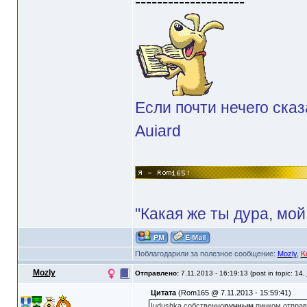
--------------------
Если почти нечего сказ
Auiard
"Какая же ты дура, мой
Поблагодарили за полезное сообщение:
Mozly
,
K
Mozly
Отправлено:
7.11.2013 - 16:19:13 (post in topic: 14,
Цитата
(Rom165 @ 7.11.2013 - 15:59:41)
Iudushka собственно
ручным
пинком отправ