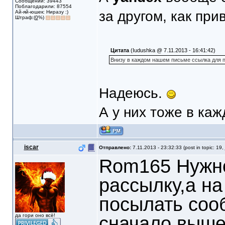
Сообщений: 39443
Поблагодарили: 87554
за другом, как пр
Ай-яй-юшек: Ниразу :)
Штраф:(
0
%)
Цитата
(Iudushka @ 7.11.2013 - 16:41:42)
Внизу в каждом нашем письме ссылка для п
Надеюсь.
А у них тоже в каж
iscar
Отправлено:
7.11.2013 - 23:32:33 (post in topic: 19,
Rom165 Нужно
рассылку,а на
посылать соо
да гори оно всё!
сначало вышел