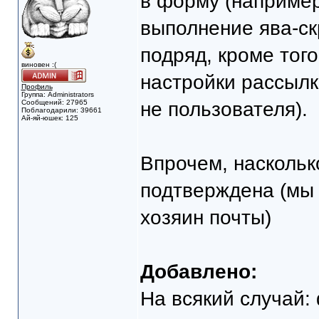
в форму (например
выполнение ява-скр
подряд, кроме того
виновен :(
настройки рассылк
Профиль
Группа: Administrators
Сообщений: 27965
не пользователя).
Поблагодарили: 39661
Ай-яй-юшек: 125
Впрочем, наскольк
подтверждена (мы 
хозяин почты)
Добавлено:
На всякий случай: 