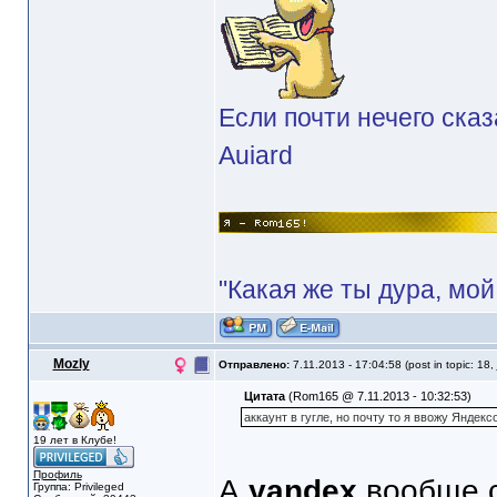
Если почти нечего сказ
Auiard
"Какая же ты дура, мой
Mozly
Отправлено:
7.11.2013 - 17:04:58 (post in topic: 18,
Цитата
(Rom165 @ 7.11.2013 - 10:32:53)
аккаунт в гугле, но почту то я ввожу Яндек
19 лет в Клубе!
Профиль
А
yandex
вообще 
Группа: Privileged