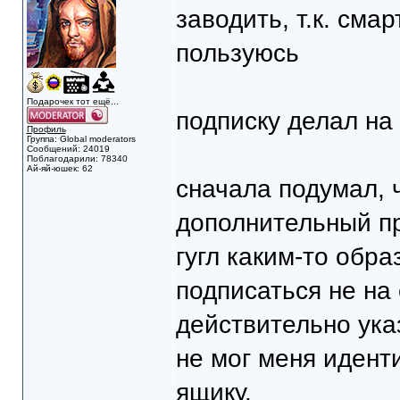
заводить, т.к. сма
пользуюсь
Подарочек тот ещё...
подписку делал на 
Профиль
Группа: Global moderators
Сообщений: 24019
Поблагодарили: 78340
Ай-яй-юшек: 62
сначала подумал, 
дополнительный при
гугл каким-то обр
подписаться не на 
действительно указ
не мог меня идент
ящику.