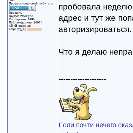
Профессиональный любитель
пробовала неделю 
Профиль
адрес и тут же поп
Группа: Privileged
Сообщений: 4486
Поблагодарили: 10974
Ай-яй-юшек: 25
авторизироваться.
Штраф:(
0
%)
Что я делаю непр
--------------------
Если почти нечего сказ