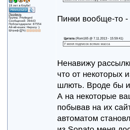
19 лет в Клубе!
Профиль
Пинки вообще-то -
Группа: Privileged
Сообщений: 39443
Поблагодарили: 87554
Ай-яй-юшек: Ниразу :)
Штраф:(
0
%)
Цитата
(Rom165 @ 7.11.2013 - 15:59:41)
У меня подписок всяких масса
Ненавижу рассылки
что от некоторых 
шлють. Вроде бы и
А на некоторые ва
побывав на их сайт
автоматом становл
из Sopato меня до