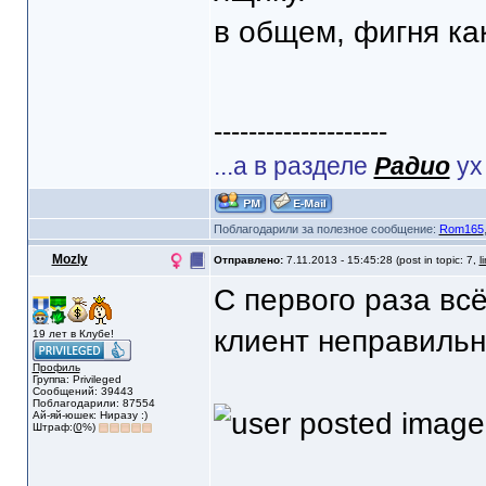
в общем, фигня как
--------------------
...а в разделе
Радио
ух
Поблагодарили за полезное сообщение:
Rom165
Mozly
Отправлено:
7.11.2013 - 15:45:28 (post in topic: 7,
l
С первого раза вс
клиент неправиль
19 лет в Клубе!
Профиль
Группа: Privileged
Сообщений: 39443
Поблагодарили: 87554
Ай-яй-юшек: Ниразу :)
Штраф:(
0
%)