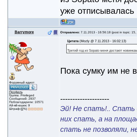
уже отписывалась 
Barrymore
Отправлено:
7.11.2013 - 16:56:18 (post in topic: 15,
Цитата
(Mozly @ 7.11.2013 - 16:02:13)
Третий год из Sopato меня достают новинка
Пока сумку им не 
Форумный идиот
Профиль
Группа: Privileged
--------------------
Сообщений: 2937
Поблагодарили: 10571
Ай-яй-юшек: 9
Эй! Не спать!.. Спать
Штраф:(
0
%)
них спать, а на площ
спать не позволяли, н