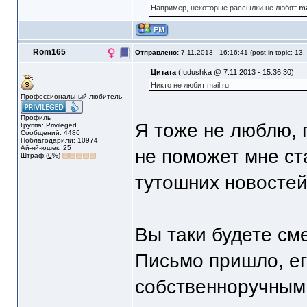
Например, некоторые рассылки не любят
ma
Rom165
Отправлено:
7.11.2013 - 16:16:41 (post in topic: 13,
Цитата
(Iudushka @ 7.11.2013 - 15:36:30)
Никто не любит mail.ru
Профессиональный любитель
Профиль
Я тоже не люблю, п
Группа: Privileged
Сообщений: 4486
Поблагодарили: 10974
Ай-яй-юшек: 25
не поможет мне ст
Штраф:(
0
%)
тутошних новостей
Вы таки будете сме
Письмо пришло, е
собственноручным 