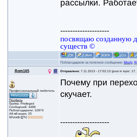
рассылки. Работае
--------------------
посвящаю созданную да
существ ©
Поблагодарили за полезное сообщение:
Mozly
,
R
Rom165
Отправлено:
7.11.2013 - 17:02:13 (post in topic: 17,
Почему при перехо
Профессиональный любитель
скучает.
Профиль
Группа: Privileged
Сообщений: 4486
Поблагодарили: 10974
Ай-яй-юшек: 25
Штраф:(
0
%)
--------------------