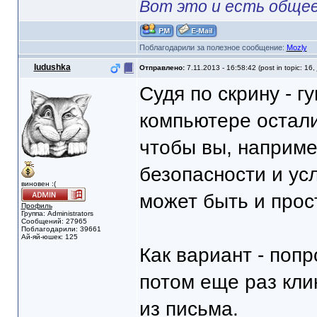
Вот это и есть общее
Поблагодарили за полезное сообщение:
Mozly
Iudushka
Отправлено:
7.11.2013 - 16:58:42 (post in topic: 16,
Судя по скрину - гу
компьютере остали
чтобы вы, наприме
безопасности и ус
виновен :(
может быть и прост
Профиль
Группа: Administrators
Сообщений: 27965
Поблагодарили: 39661
Ай-яй-юшек: 125
Как вариант - попр
потом еще раз кли
из письма.