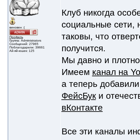
Клуб никогда особ
социальные сети, 
виновен :(
таковы, что отверт
Профиль
Группа: Administrators
Сообщений: 27965
получится.
Поблагодарили: 39661
Ай-яй-юшек: 125
Мы давно и плотн
Имеем
канал на Y
а теперь добавили 
ФейсБук
и отечест
вКонтакте
Все эти каналы и