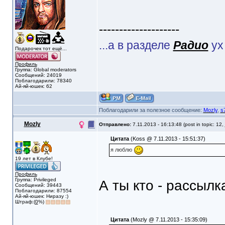
--------------------
...а в разделе
Радио
ух
Подарочек тот ещё...
Профиль
Группа: Global moderators
Сообщений: 24019
Поблагодарили: 78340
Ай-яй-юшек: 62
Поблагодарили за полезное сообщение:
Mozly
,
s
Mozly
Отправлено:
7.11.2013 - 16:13:48 (post in topic: 12,
Цитата
(Koss @ 7.11.2013 - 15:51:37)
я люблю
19 лет в Клубе!
Профиль
Группа: Privileged
А ты кто - рассыл
Сообщений: 39443
Поблагодарили: 87554
Ай-яй-юшек: Ниразу :)
Штраф:(
0
%)
Цитата
(Mozly @ 7.11.2013 - 15:35:09)