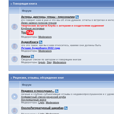
Говорящая книга
Форум
Актеры, дикторы, чтецы - персоналии
кто говорит нам в уши и что мы об этом думаем. отчеты о встречах и ин
Демо записи голосов чтецов
Творческие встречи Клуба с актерами и создателями аудиокниг
Клубные интервью
Модераторы:
Moderators
АудиоКниги
что это такое, как вы к ним относитесь, какими они должны быть
Лучшие АудиоКниги 2022 года
Модераторы:
Moderators
Имена
Сводные списки по авторам и говорящим книгам
Модераторы:
logvin
,
Ster
,
Moderators
Рецензии, отзывы, обсуждение книг
Форум
Недавно я прослушал...
личные и глубоко субъективные отзывы о недавнопрослушанном и с удов
Алфавитный список рецензий клуба
Англоязычные книги
Модераторы:
Light
,
Moderators
ОколоЛитературный шарабан
Модераторы:
Light
,
Moderators