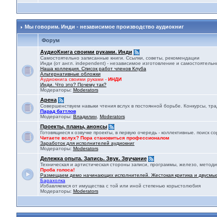
Мы говорим. Инди - независимое производство аудиокниг
Форум
АудиоКнига своими руками. Инди
Самостоятельно записанные книги. Ссылки, советы, рекомендации
Инди (от англ. independent) - независимое изготовление и самостоятельны
Наша коллекция. Список работ членов Клуба
Альтернативные обложки
Аудиокнига своими руками -
ИНДИ
Инди. Что это? Почему так?
Модераторы:
Moderators
Арена
Совершенствуем навыки чтения вслух в постоянной борьбе. Конкурсы, тр
Парад баттлов
Модераторы:
Владилин
,
Moderators
Проекты, планы, анонсы
Готовящиеся к озвучке проекты, в первую очередь - коллективные. поиск 
Читаете вслух? Пора становиться профессионалом
Заработок для исполнителей аудиокниг
Модераторы:
Moderators
Дележка опыта. Запись. Звук. Звучание
Техническая и артистическая стороны записи, программы, железо, методи
Проба голоса!
Размещаем демо начинающих исполнителей. Жестокая критика и двусмы
Барахолка
Избавляемся от имущества с той или иной степенью корыстолюбия
Модераторы:
Moderators