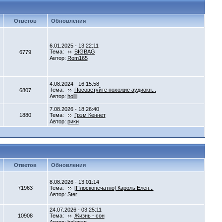
Ответов
Обновления
6.01.2025 - 13:22:11
Тема:
BIGBAG
6779
Автор:
Rom165
4.08.2024 - 16:15:58
Тема:
Посоветуйте похожие аудиокн...
6807
Автор:
hollii
7.08.2026 - 18:26:40
1880
Тема:
Грэм Кеннет
Автор:
рики
Ответов
Обновления
8.08.2026 - 13:01:14
71963
Тема:
[Плоскопечатно] Кароль Елен...
Автор:
Ster
24.07.2026 - 03:25:11
10908
Тема:
Жизнь - сон