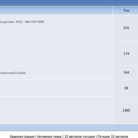
Тем
я ресурсами. FAQ - МЫ НАУЧИМ
575
174
144
 тематикой Клуба
58
1360
Администрация
|
Активные темы
|
10 авторов сегодня
|
Лучшие 10 авторов