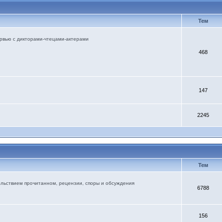
Тем
тервью с дикторами-чтецами-актерами
468
147
2245
Тем
ольствием прочитанном, рецензии, споры и обсуждения
6788
156