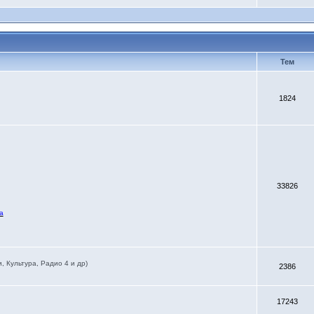
Тем
1824
33826
а
 Культура, Радио 4 и др)
2386
17243