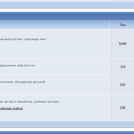
Тем
й выпуск в свет говорящих книг
5199
адиционные абук баттлы
110
соратников, обсуждение деталей
152
ки чистки и обработки, учебные пособия.
235
сленные советы