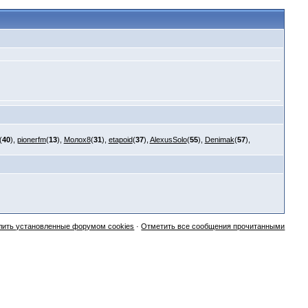
(
40
),
pionerfm
(
13
),
Молох8
(
31
),
etapoid
(
37
),
AlexusSolo
(
55
),
Denimak
(
57
),
лить установленные форумом cookies
·
Отметить все сообщения прочитанными