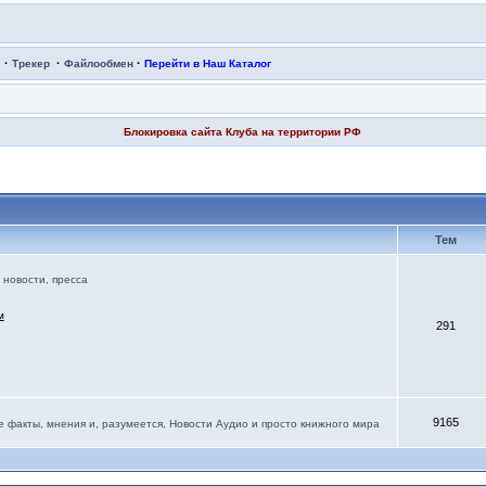
·
·
·
Трекер
Файлообмен
Перейти в Наш Каталог
Блокировка сайта Клуба на территории РФ
Тем
новости, пресса
м
291
9165
е факты, мнения и, разумеется, Новости Аудио и просто книжного мира