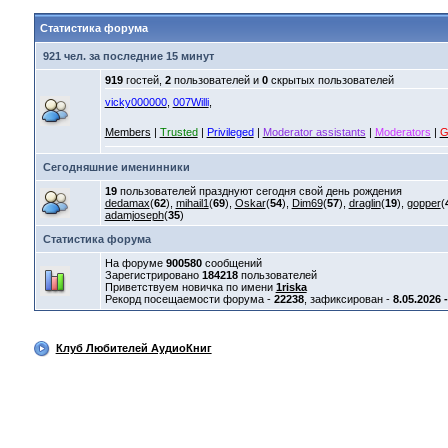
Статистика форума
921 чел. за последние 15 минут
919
гостей,
2
пользователей и
0
скрытых пользователей
vicky000000
,
007Willi
,
Members
|
Trusted
|
Privileged
|
Moderator assistants
|
Moderators
|
G
Сегодняшние именинники
19
пользователей празднуют сегодня свой день рождения
dedamax
(
62
),
mihail1
(
69
),
Oskar
(
54
),
Dim69
(
57
),
draglin
(
19
),
gopper
(
adamjoseph
(
35
)
Статистика форума
На форуме
900580
сообщений
Зарегистрировано
184218
пользователей
Приветствуем новичка по имени
1riska
Рекорд посещаемости форума -
22238
, зафиксирован -
8.05.2026 
Клуб Любителей АудиоКниг