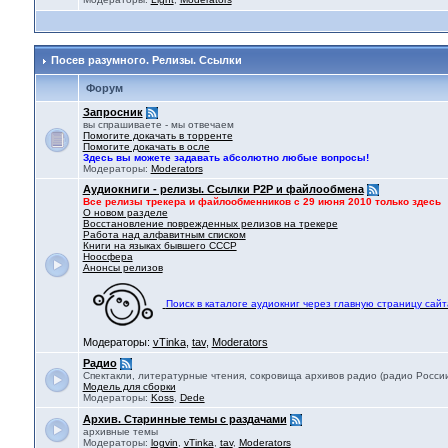
Посев разумного. Релизы. Ссылки
Форум
Запросник
вы спрашиваете - мы отвечаем
Помогите докачать в торренте
Помогите докачать в осле
Здесь вы можете задавать абсолютно любые вопросы!
Модераторы:
Moderators
Аудиокниги - релизы. Ссылки P2P и файлообмена
Все релизы трекера и файлообменников с 29 июня 2010 только здесь
О новом разделе
Восстановление поврежденных релизов на трекере
Работа над алфавитным списком
Книги на языках бывшего СССР
Ноосфера
Анонсы релизов
Поиск в каталоге аудиокниг через главную страницу сайт
Модераторы:
vTinka
,
tav
,
Moderators
Радио
Спектакли, литературные чтения, сокровища архивов радио (радио России,
Модель для сборки
Модераторы:
Koss
,
Dede
Архив. Старинные темы с раздачами
архивные темы
Модераторы:
logvin
,
vTinka
,
tav
,
Moderators