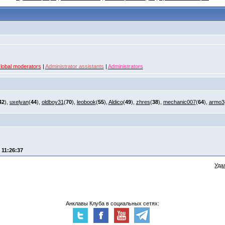
lobal moderators
|
Administrator assistants
|
Administrators
42
),
uxelyan
(
44
),
oldboy31
(
70
),
leobook
(
55
),
Aldico
(
49
),
zhres
(
38
),
mechanic007
(
64
),
armo3
- 11:26:37
Уда
Анклавы Клуба в социальных сетях: