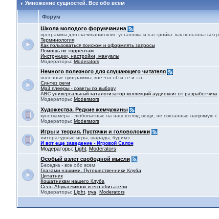
Умножение сущностей. Все обо всем
Форум
Школа молодого форумчанина
программы для скачивания книг. установка и настройка. как пользоватьс
Терминология
Как пользоваться поиском и оформлять запросы
Помощь по торрентам
Инструкции, настройки, мануалы
Модераторы:
Moderators
Немного полезного для слушающего читателя
полезные программы, кое-что об и-те и т.п.
Синтез речи
Mp3 плееры - советы по выбору
ABC универсальный каталогизатор коллекций аудиокниг от разработчика
Модераторы:
Moderators
Художества. Редкие жемчужины
кунсткамера - любопытные на наш взгляд вещи, не связанные напрямую с
Модераторы:
Moderators
Игры и теория. Пустячки и головоломки
литературные игры, шарады, буримэ
И вот еще заведение - Игровой Салон
Модераторы:
Light
,
Moderators
Особый взлет свободной мысли
Беседка - все обо всем
Глазами нашими. Путешественники Клуба
Цитатник
Кошатникам нашего Клуба
Село Абуканчиково и его обитатели
Модераторы:
Light
,
trya
,
Moderators