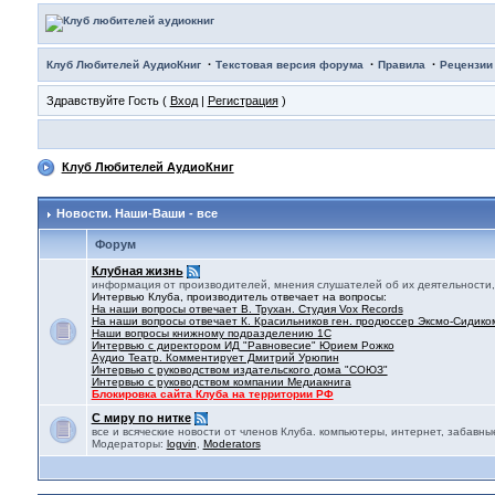
·
·
·
Клуб Любителей АудиоКниг
Текстовая версия форума
Правила
Рецензии
Здравствуйте Гость (
Вход
|
Регистрация
)
Клуб Любителей АудиоКниг
Новости. Наши-Ваши - все
Форум
Клубная жизнь
информация от производителей, мнения слушателей об их деятельности, 
Интервью Клуба, производитель отвечает на вопросы:
На наши вопросы отвечает В. Трухан. Студия Vox Records
На наши вопросы отвечает К. Красильников ген. продюссер Эксмо-Сидико
Наши вопросы книжному подразделению 1С
Интервью с директором ИД "Равновесие" Юрием Рожко
Аудио Театр. Комментирует Дмитрий Урюпин
Интервью с руководством издательского дома "СОЮЗ"
Интервью с руководством компании Медиакнига
Блокировка сайта Клуба на территории РФ
С миру по нитке
все и всяческие новости от членов Клуба. компьютеры, интернет, забавны
Модераторы:
logvin
,
Moderators