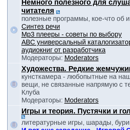
Немного полезного для слуш
читателя
полезные программы, кое-что об и-т
Синтез речи
Mp3 плееры - советы по выбору
ABC универсальный каталогизато
аудиокниг от разработчика
Модераторы:
Moderators
Художества. Редкие жемчуж
кунсткамера - любопытные на наш
вещи, не связанные напрямую с т
Клуба
Модераторы:
Moderators
Игры и теория. Пустячки и г
литературные игры, шарады, бур