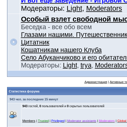
И вот еще заведение - Игровой 
Модераторы:
Light
,
Moderators
Особый взлет свободной мы
Беседка - все обо всем
Глазами нашими. Путешественник
Цитатник
Кошатникам нашего Клуба
Село Абуканчиково и его обитател
Модераторы:
Light
,
trya
,
Moderator
Администрация
|
Активные т
Статистика форума
943 чел. за последние 15 минут
943
гостей,
0
пользователей и
0
скрытых пользователей
Members
|
Trusted
|
Privileged
|
Moderator assistants
|
Moderators
|
Global