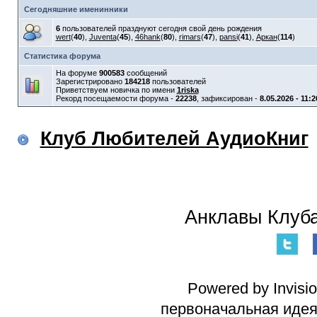
Сегодняшние именинники
6
пользователей празднуют сегодня свой день рождения
wert
(
40
),
Juventa
(
45
),
46hank
(
80
),
rimars
(
47
),
pansi
(
41
),
Аркан
(
114
)
Статистика форума
На форуме
900583
сообщений
Зарегистрировано
184218
пользователей
Приветствуем новичка по имени
1riska
Рекорд посещаемости форума -
22238
, зафиксирован -
8.05.2026 - 11:2
Клуб Любителей АудиоКниг
Анклавы Клуба
Powered by Invisi
первоначальная идея 