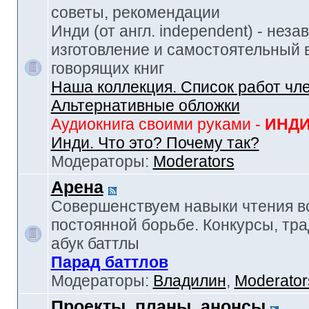
советы, рекомендации
Инди (от англ. independent) - нез
изготовление и самостоятельный в
говорящих книг
Наша коллекция. Список работ чл
Альтернативные обложки
Аудиокнига своими руками -
ИНД
Инди. Что это? Почему так?
Модераторы:
Moderators
Арена
Совершенствуем навыки чтения в
постоянной борьбе. Конкурсы, тр
абук баттлы
Парад баттлов
Модераторы:
Владилин
,
Moderator
Проекты, планы, анонсы