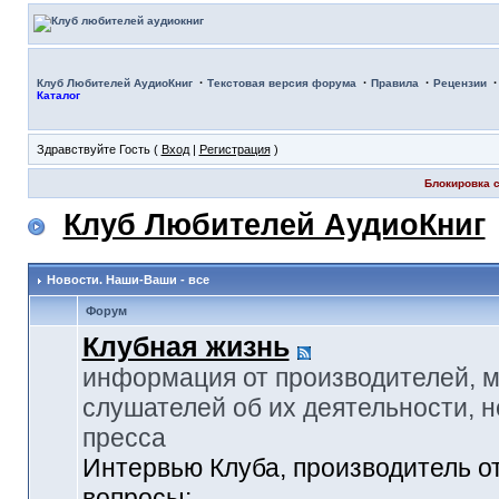
·
·
·
Клуб Любителей АудиоКниг
Текстовая версия форума
Правила
Рецензии
Каталог
Здравствуйте Гость (
Вход
|
Регистрация
)
Блокировка с
Клуб Любителей АудиоКниг
Новости. Наши-Ваши - все
Форум
Клубная жизнь
информация от производителей, 
слушателей об их деятельности, н
пресса
Интервью Клуба, производитель о
вопросы: