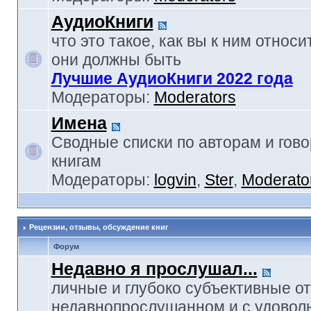
АудиоКниги
что это такое, как вы к ним относи
они должны быть
Лучшие АудиоКниги 2022 года
Модераторы:
Moderators
Имена
Сводные списки по авторам и гов
книгам
Модераторы:
logvin
,
Ster
,
Moderato
Рецензии, отзывы, обсуждение книг
Форум
Недавно я прослушал...
личные и глубоко субъективные о
недавнопрослушанном и с удовол