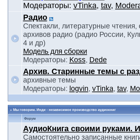
Модераторы:
vTinka
,
tav
,
Modera
Радио
Спектакли, литературные чтения,
архивов радио (радио России, Кул
4 и др)
Модель для сборки
Модераторы:
Koss
,
Dede
Архив. Старинные темы с ра
архивные темы
Модераторы:
logvin
,
vTinka
,
tav
,
Mo
Мы говорим. Инди - независимое производство аудиокниг
Форум
АудиоКнига своими руками. 
Самостоятельно записанные книги