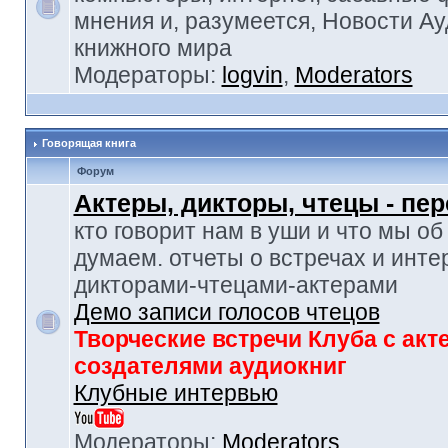
мнения и, разумеется, Новости Ау
книжного мира
Модераторы:
logvin
,
Moderators
Говорящая книга
Форум
Актеры, дикторы, чтецы - пе
кто говорит нам в уши и что мы об
думаем. отчеты о встречах и инте
дикторами-чтецами-актерами
Демо записи голосов чтецов
Творческие встречи Клуба с акт
создателями аудиокниг
Клубные интервью
Модераторы:
Moderators